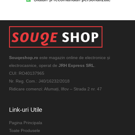
Souqeshop.ro
este magazin online de electronice și
electrocasnice, operat de
JRH Express SRL
.
CUI: RO40137965
Nr. Reg. Com.: J40/16232/2018
Ridicare comenzi: Afumați, Ilfov – Strada 2 nr. 47
Link-uri Utile
Pagina Principala
Toate Produsele