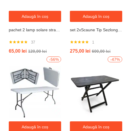
Adaugă în coș
Adaugă în coș
pachet 2 lamp solare stradale 2×160 de leduri, senzor de miscare
set 2xScaune Tip Sezlong Pliabil Gravitatie Zero Pentru Terasa, Gradina Sau Plaja , Tetiera, Suport Bauturi, Reglabil, Negru
37
1
Evaluat la
Evaluat la
65,00
lei
275,00
lei
120,00
lei
600,00
lei
4.76
din 5
5.00
din 5
-56%
-47%
Adaugă în coș
Adaugă în coș