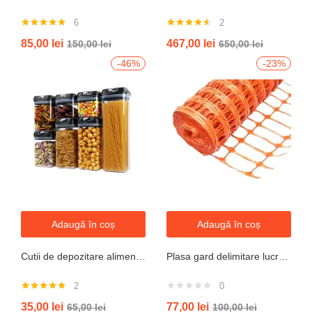
6
2
Evaluat la
Evaluat la
85,00
lei
467,00
lei
150,00
lei
650,00
lei
5.00
din 5
4.50
din 5
-46%
-23%
Adaugă în coș
Adaugă în coș
Cutii de depozitare alimente, Set din 7 Cutii pentru Condimente, Cereale, Cutii pentru Bucatarie, din Plastic PP, Cutii Alimentare, Diferite Dimensiuni, Transparente
Plasa gard delimitare lucrari 1mx50m cu ochi 70x40mm, 110g/m portocaliu
2
0
Evaluat la
35,00
lei
77,00
lei
65,00
lei
100,00
lei
5.00
din 5