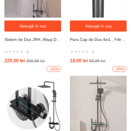
Adaugă în coș
Adaugă în coș
Sistem de Duș JRH, Afișaj Digital, Bandă LED, 4 Butoane Tip Pian, Termostatic
Para Cap de Dus 4in1 , Filtru Purificare Apa Inclus, 4 Moduri Diferite de Presiune, 25×7,5x6cm, Gri
0
0
225,00
lei
18,00
lei
300,00
lei
50,00
lei
-25%
-29%