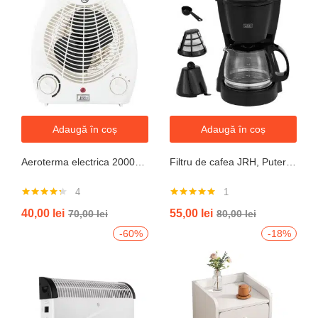
Adaugă în coș
Adaugă în coș
Aeroterma electrica 2000W cu termostat si ventilație aer rece, protectie la supraincalzire
Filtru de cafea JRH, Putere 550-650W, Capacitate 600ml, Functie mentinere la cald, Functie Anti-Picurare, Functioneaza cu cafea macinata
4
1
Evaluat la
Evaluat la
40,00
lei
55,00
lei
70,00
lei
80,00
lei
4.25
din 5
5.00
din 5
-60%
-18%