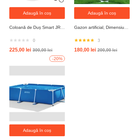
Adaugă în coș
Adaugă în coș
Coloană de Duș Smart JRH c90 – Display LED si banda led, Temperatură Digitală, 4 Moduri de Curgere
Gazon artificial, Dimensiune 2mx5m, Grosime 10mm
0
3
Evaluat la
225,00
lei
180,00
lei
300,00
lei
200,00
lei
5.00
din 5
-20%
Adaugă în coș