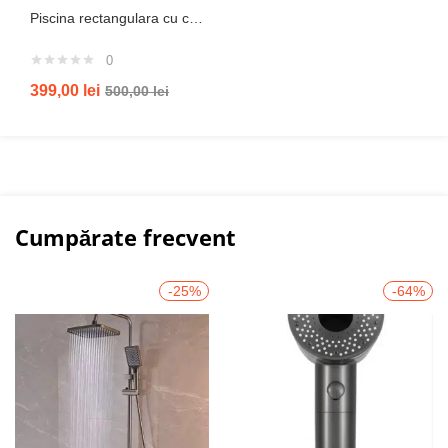
Piscina rectangulara cu cadru metalic Metal Frame Intex , 220x150xH60 cm
0
399,00
lei
500,00
lei
Cumpărate frecvent
-25%
-64%