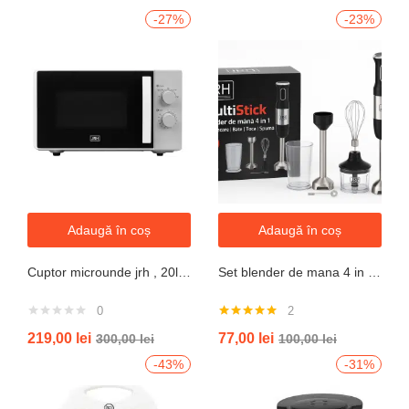
-27%
-23%
Adaugă în coș
Adaugă în coș
Cuptor microunde jrh , 20l, 700W, alb 5 trepte putere
Set blender de mana 4 in 1, 800W JRH multiStick Inox, Accesorii Incluse
0
2
Evaluat la
219,00
lei
77,00
lei
300,00
lei
100,00
lei
5.00
din 5
-43%
-31%