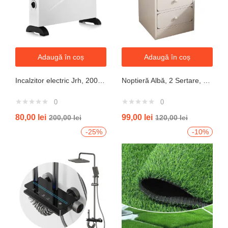
Adaugă în coș
Adaugă în coș
Incalzitor electric Jrh, 2000W, 3 trepte de putere, termostat, 340x140x570 mm, alb
Noptieră Albă, 2 Sertare, Design Modern cu Margini Protecție, 40x34x50 cm
0
0
80,00
lei
99,00
lei
200,00
lei
120,00
lei
-25%
-10%