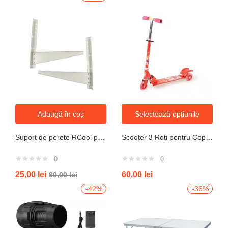
Adaugă în coș
Selectează opțiunile
Suport de perete RCool pentru aparate de climatizare split 120KG
Scooter 3 Roți pentru Copii – Design Pliabil din Oțel, Mecanism de Direcție Sigur, Potrivit pentru Vârsta 3+ Ani, Culoare Albastră
0
0
25,00
lei
60,00
lei
60,00
lei
-42%
-36%