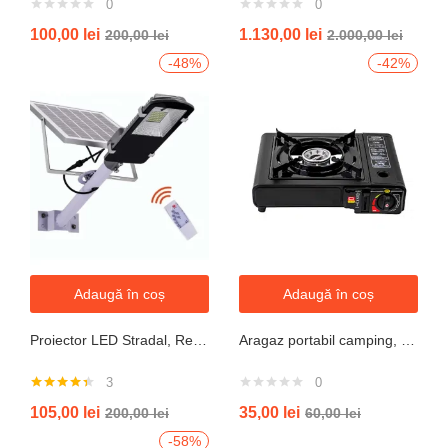
0
0
100,00
lei
1.130,00
lei
200,00
lei
2.000,00
lei
-48%
-42%
Adaugă în coș
Adaugă în coș
Proiector LED Stradal, Rezistent La Apa IP67, Cu Panou Solar, 100W, 220LED, Cu Telecomanda
Aragaz portabil camping, aprindere automata, negru
3
0
Evaluat la
105,00
lei
35,00
lei
200,00
lei
60,00
lei
4.33
din 5
-58%