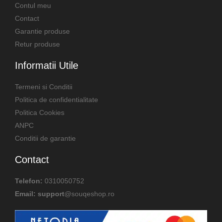
Contul meu
Contact
Garantie produse
Retur produse
Informatii Utile
Termeni si Conditii
Politica de confidentialitate
Politica Cookies
ANPC
Conditii de garantie
Contact
Telefon:
0310050752
Email: support
@souqeshop.ro