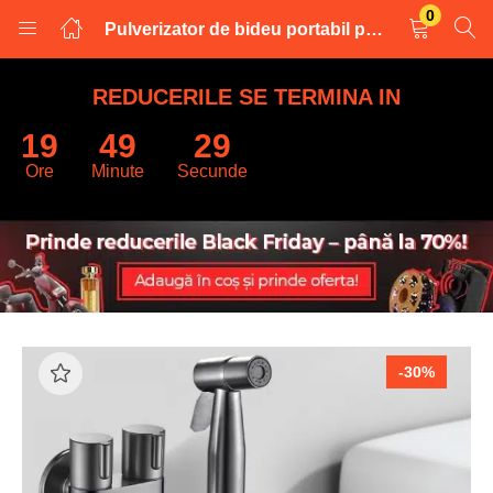
0
Pulverizator de bideu portabil pentru toaleta, inox, gri
LOGARE
INREGISTRARE
REDUCERILE SE TERMINA IN
19
49
28
Introduceti numele de utilizator și parola pentru a va autentifica.
Ore
Minute
Secunde
Retine datele
-30%
Logare
Parola uitata?