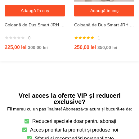
Adaugă în coș
Adaugă în coș
Coloană de Duș Smart JRH c90 – Display LED si banda led, Temperatură Digitală, 4 Moduri de Curgere
Coloană de Duș Smart JRH C84 – Display LED, Temperatură Digitală, 4 Moduri de Curgere
0
1
Evaluat la
225,00
lei
250,00
lei
300,00
lei
350,00
lei
5.00
din 5
Vrei acces la oferte VIP și reduceri
exclusive?
Fii mereu cu un pas înainte! Abonează-te acum și bucură-te de:
Reduceri speciale doar pentru abonați
Acces prioritar la promoții și produse noi
Sfaturi și recomandări personalizate