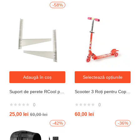
-58%
Adaugă în coș
Selectează opțiunile
Suport de perete RCool pentru aparate de climatizare split 120KG
Scooter 3 Roți pentru Copii – Design Pliabil din Oțel, Mecanism de Direcție Sigur, Potrivit pentru Vârsta 3+ Ani, Culoare Albastră
0
0
25,00
lei
60,00
lei
60,00
lei
-42%
-36%