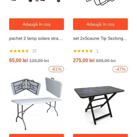
Adaugă în coș
Adaugă în coș
pachet 2 lamp solare stradale 2×160 de leduri, senzor de miscare
set 2xScaune Tip Sezlong Pliabil Gravitatie Zero Pentru Terasa, Gradina Sau Plaja , Tetiera, Suport Bauturi, Reglabil, Negru
37
1
Evaluat la
Evaluat la
65,00
lei
275,00
lei
120,00
lei
600,00
lei
4.76
din 5
5.00
din 5
-61%
-47%