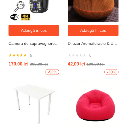
Adaugă în coș
Adaugă în coș
Camera de supraveghere WIFI 6K, 12MP, ZOOM 10X, 3 Camere, 1 Senzor, Control din aplicatie, Comunicare bidirectionala, Urmarire automata, Multi lens
Difuzor Aromaterapie & Umidificator Mini Vulcan 300ml cu Flacără LED – Design Compact, Silențios
5
0
Evaluat la
170,00
lei
42,00
lei
350,00
lei
100,00
lei
5.00
din 5
-53%
-30%