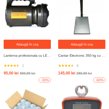
Adaugă în coș
Adaugă în coș
Lanterna profesionala cu LED T6 30 W , acumulator integrat ,negru
Cantar Electronic 350 kg cu Acumulator si Platan Metalic , brat rabatabil
2
8
Evaluat la
Evaluat la
95,00
lei
145,00
lei
300,00
lei
280,00
lei
4.50
din 5
4.50
din 5
-30%
-60%