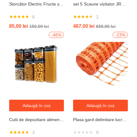
Storcător Electric Fructe și Legume JRH, 800W, Recipient 500ml, Negru-Gri.
set 5 Scaune vizitator JRH, cadru oțel, tapițerie textilă, 200 kg
6
2
Evaluat la
Evaluat la
85,00
lei
467,00
lei
150,00
lei
650,00
lei
5.00
din 5
4.50
din 5
-46%
-23%
Adaugă în coș
Adaugă în coș
Cutii de depozitare alimente, Set din 7 Cutii pentru Condimente, Cereale, Cutii pentru Bucatarie, din Plastic PP, Cutii Alimentare, Diferite Dimensiuni, Transparente
Plasa gard delimitare lucrari 1mx50m cu ochi 70x40mm, 110g/m portocaliu
2
0