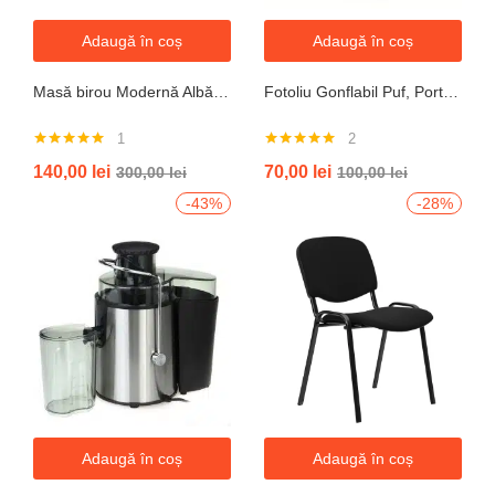
Adaugă în coș
Adaugă în coș
Masă birou Modernă Albă, 100x60x74 cm — Design Minimalist, Blat MDF și Picioare Metalice”
Fotoliu Gonflabil Puf, Portabil, Portocalie, verde, gri, albastru
1
2
Evaluat la
Evaluat la
140,00
lei
70,00
lei
300,00
lei
100,00
lei
5.00
din 5
5.00
din 5
-43%
-28%
Adaugă în coș
Adaugă în coș