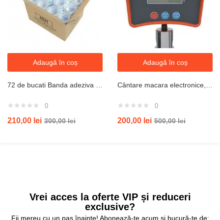
Adaugă în coș
Adaugă în coș
72 de bucati Banda adeziva 48mmx82m transparenta latime 48mm x 82m lungime 45 microni
Cântare macara electronice, 1000 kg
0
0
210,00
lei
200,00
lei
300,00
lei
500,00
lei
Vrei acces la oferte VIP și reduceri
exclusive?
Fii mereu cu un pas înainte! Abonează-te acum și bucură-te de: