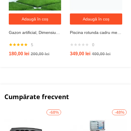
Adaugă în coș
Adaugă în coș
Gazon artificial, Dimensiune 2mx5m, Grosime 10mm
Piscina rotunda cadru metal intex, 244cm x 51 cm
5
0
Evaluat la
180,00
lei
349,00
lei
200,00
lei
400,00
lei
5.00
din 5
Cumpărate frecvent
-68%
-48%