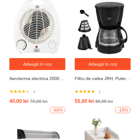
Adaugă în coș
Adaugă în coș
Aeroterma electrica 2000W cu termostat si ventilație aer rece, protectie la supraincalzire
Filtru de cafea JRH, Putere 550-650W, Capacitate 600ml, Functie mentinere la cald, Functie Anti-Picurare, Functioneaza cu cafea macinata
4
1
Evaluat la
Evaluat la
40,00
lei
55,00
lei
70,00
lei
80,00
lei
4.25
din 5
5.00
din 5
-60%
-18%