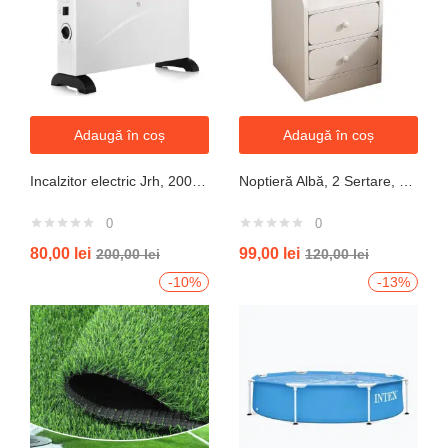
Adaugă în coș
Adaugă în coș
Incalzitor electric Jrh, 2000W, 3 trepte de putere, termostat, 340x140x570 mm, alb
Noptieră Albă, 2 Sertare, Design Modern cu Margini Protecție, 40x34x50 cm
0
0
80,00
lei
99,00
lei
200,00
lei
120,00
lei
-10%
-13%