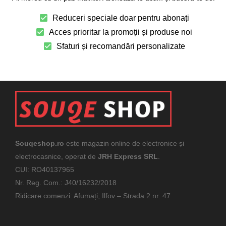
Reduceri speciale doar pentru abonați
Acces prioritar la promoții și produse noi
Sfaturi și recomandări personalizate
Souqeshop.ro
este magazin online de electronice și
electrocasnice, operat de
JRH Express SRL
.
CUI: RO40137965
Nr. Reg. Com.: J40/16232/2018
Ridicare comenzi: Afumați, Ilfov – Strada 2 nr. 47