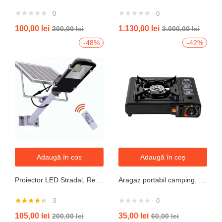
0
0
100,00
lei
1.130,00
lei
200,00
lei
2.000,00
lei
-48%
-42%
Adaugă în coș
Adaugă în coș
Proiector LED Stradal, Rezistent La Apa IP67, Cu Panou Solar, 100W, 220LED, Cu Telecomanda
Aragaz portabil camping, aprindere automata, negru
3
0
Evaluat la
105,00
lei
35,00
lei
200,00
lei
60,00
lei
4.33
din 5