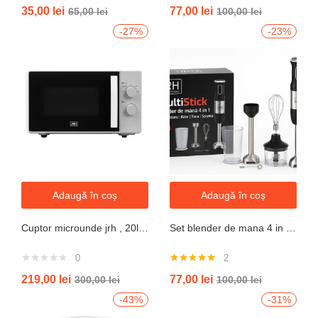
Evaluat la
35,00
lei
77,00
lei
65,00
lei
100,00
lei
5.00
din 5
-27%
-23%
Adaugă în coș
Adaugă în coș
Cuptor microunde jrh , 20l, 700W, alb 5 trepte putere
Set blender de mana 4 in 1, 800W JRH multiStick Inox, Accesorii Incluse
0
2
Evaluat la
219,00
lei
77,00
lei
300,00
lei
100,00
lei
5.00
din 5
-43%
-31%