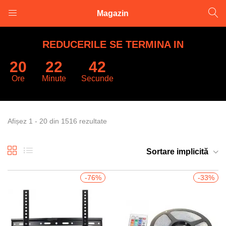
Magazin
LOGARE
INREGISTRARE
REDUCERILE SE TERMINA IN
20
22
41
Introduceti numele de utilizator și parola pentru a va autentifica.
Ore
Minute
Secunde
Afișez 1 - 20 din 1516 rezultate
Retine datele
Sortare implicită
Logare
-76%
-33%
Parola uitata?