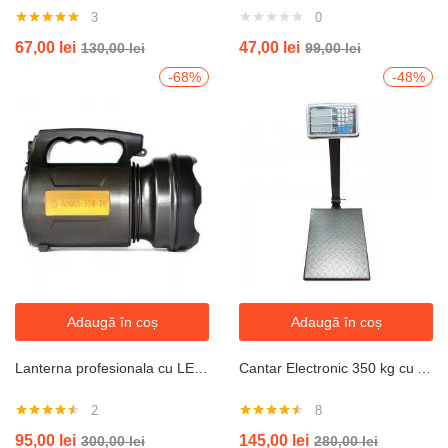
3
0
Evaluat la
67,00
lei
47,00
lei
130,00
lei
99,00
lei
5.00
din 5
-68%
-48%
Adaugă în coș
Adaugă în coș
Lanterna profesionala cu LED T6 30 W , acumulator integrat ,negru
Cantar Electronic 350 kg cu Acumulator si Platan Metalic , brat rabatabil
2
8
Evaluat la
Evaluat la
95,00
lei
145,00
lei
300,00
lei
280,00
lei
4.50
din 5
4.50
din 5