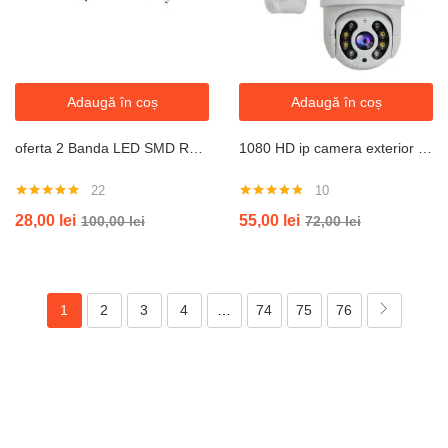
Adaugă în coș
Adaugă în coș
oferta 2 Banda LED SMD RGB , Lungime 5 Metri cu controller , telecomanda , transformator
1080 HD ip camera exterior enterior smart house security cctv 2MP 2 antenna
22
10
Evaluat la
Evaluat la
28,00
lei
55,00
lei
100,00
lei
72,00
lei
4.82
din 5
4.80
din 5
1
2
3
4
…
74
75
76