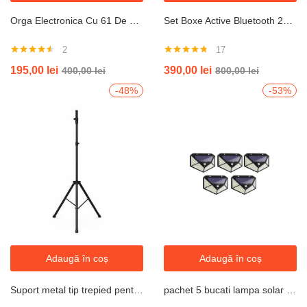
Orga Electronica Cu 61 De Clape , 10 De Ritmuri , 10 De Tonuri , 10 Melodii Demo , Argintiu
Set Boxe Active Bluetooth 284 PRO 600W EQ 7
2
17
Evaluat la
Evaluat la
195,00
lei
390,00
lei
400,00
lei
800,00
lei
4.50
din 5
4.71
din 5
-48%
-53%
Adaugă în coș
Adaugă în coș
Suport metal tip trepied pentru boxe , greutate maxima 30 KG , extensie 1.5 Metri
pachet 5 bucati lampa solar de 100 de led