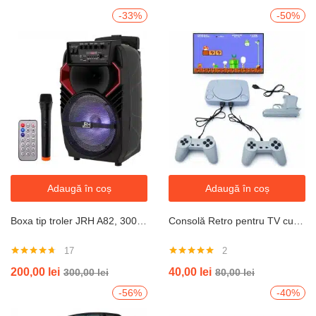
-33%
-50%
Adaugă în coș
Adaugă în coș
Boxa tip troler JRH A82, 300 W, USB, Microfon wireless Telecomanda
Consolă Retro pentru TV cu Jocuri Clasice – 2 Controllere
17
2
Evaluat la
Evaluat la
200,00
lei
40,00
lei
300,00
lei
80,00
lei
4.59
din 5
5.00
din 5
-56%
-40%