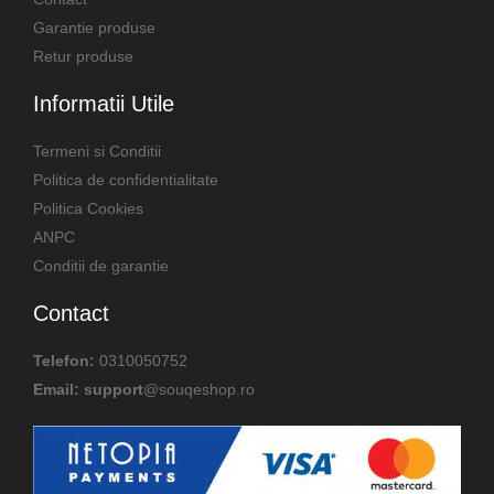
Garantie produse
Retur produse
Informatii Utile
Termeni si Conditii
Politica de confidentialitate
Politica Cookies
ANPC
Conditii de garantie
Contact
Telefon:
0310050752
Email: support
@souqeshop.ro