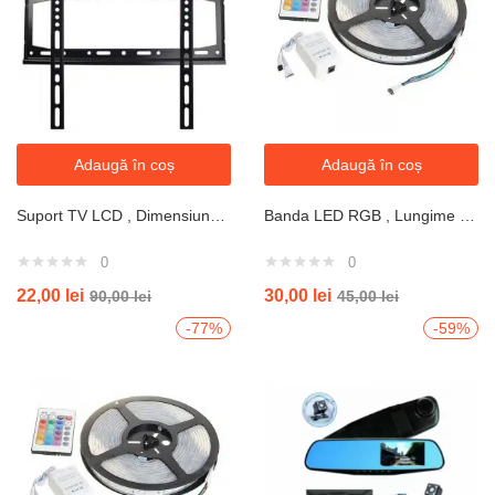
Adaugă în coș
Adaugă în coș
Suport TV LCD , Dimensiune de 26-63 inch
Banda LED RGB , Lungime 5 Metri cu controller
0
0
22,00
lei
30,00
lei
90,00
lei
45,00
lei
-77%
-59%