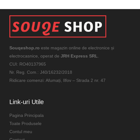
Souqeshop.ro
este magazin online de electronice și
electrocasnice, operat de
JRH Express SRL
.
CUI: RO40137965
Nr. Reg. Com.: J40/16232/2018
Ridicare comenzi: Afumați, Ilfov – Strada 2 nr. 47
Link-uri Utile
Pagina Principala
Toate Produsele
Contul meu
Contact