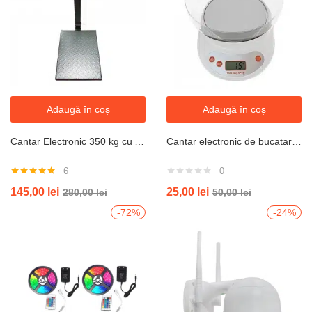
Adaugă în coș
Adaugă în coș
Cantar Electronic 350 kg cu Acumulator si Platan Metalic , brat rabatabil
Cantar electronic de bucatarie cu bol de plastic sonashi 5kg
6
0
Evaluat la
145,00
lei
25,00
lei
280,00
lei
50,00
lei
5.00
din 5
-72%
-24%