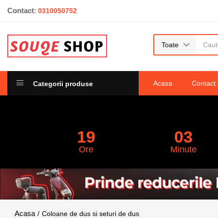
Contact
:
0310050752
Toate
Acasa
Contact
Categorii produse
19
03
Ore
Minute
Coloane de dus si seturi de dus