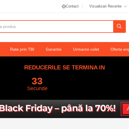
Contact
Vizualizari Recente
Rate prin TBI
Garantie
Urmarire colet
Oferta en
REDUCERILE SE TERMINA IN
33
Secunde