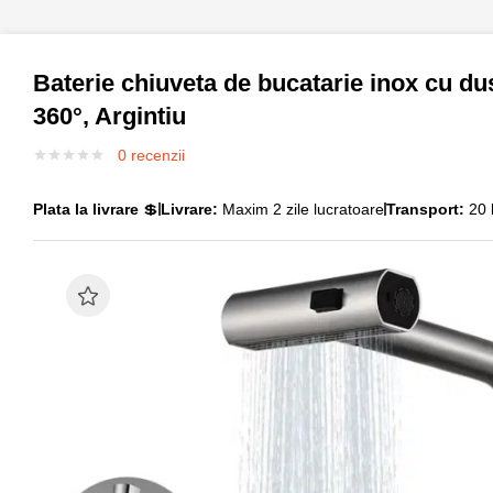
Baterie chiuveta de bucatarie inox cu dus 
360°, Argintiu
0
recenzii
Plata la livrare
💲
Livrare:
Maxim 2 zile lucratoare
Transport:
20 l