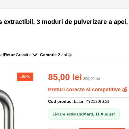
extractibil, 3 moduri de pulverizare a apei, 
ei
Retur
Gratuit ✅
Garantie
2 ani 🤝
85,00
lei
-58%
200,00
lei
Preturi corecte si competitive 💰
Cod produs:
bateri YY2120(S.S)
Livrare estimată:
Marți, 11 August