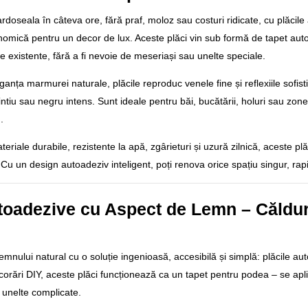
rdoseala în câteva ore, fără praf, moloz sau costuri ridicate, cu plăci
mică pentru un decor de lux. Aceste plăci vin sub formă de tapet autoc
e existente, fără a fi nevoie de meseriași sau unelte speciale.
eganța marmurei naturale, plăcile reproduc venele fine și reflexiile sofist
gintiu sau negru intens. Sunt ideale pentru băi, bucătării, holuri sau zon
.
eriale durabile, rezistente la apă, zgârieturi și uzură zilnică, aceste plăci
 Cu un design autoadeziv inteligent, poți renova orice spațiu singur, rapid
toadezive cu Aspect de Lemn – Căldur
mnului natural cu o soluție ingenioasă, accesibilă și simplă: plăcile a
orări DIY, aceste plăci funcționează ca un tapet pentru podea – se apli
 unelte complicate.