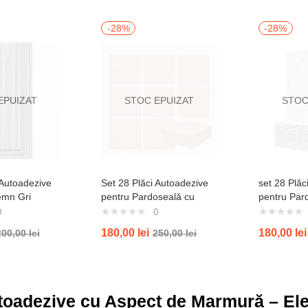
-28%
-28%
EPUIZAT
STOC EPUIZAT
STOC
 Autoadezive
Set 28 Plăci Autoadezive
set 28 Plăc
emn Gri
pentru Pardoseală cu
pentru Par
Aspect de Marmură Alb-
Aspect de 
0
0
Roz (Set 28 bucăți)
cu Vene Gri
180,00
lei
180,00
lei
200,00
lei
250,00
lei
bucăți)lvt8
toadezive cu Aspect de Marmură – Ele