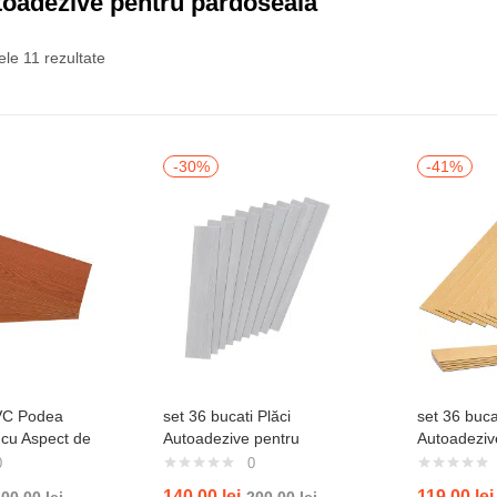
toadezive pentru pardoseală
ele 11 rezultate
-30%
-41%
PVC Podea
set 36 bucati Plăci
set 36 buca
 cu Aspect de
Autoadezive pentru
Autoadeziv
t
pardoseala cu Aspect de
pardoseala
0
0
Lemn Gri Modern
naturală de
140,00
lei
119,00
lei
200,00
lei
200,00
lei