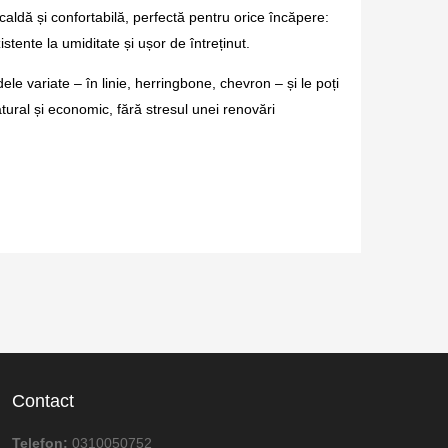
 caldă și confortabilă, perfectă pentru orice încăpere:
stente la umiditate și ușor de întreținut.
ele variate – în linie, herringbone, chevron – și le poți
tural și economic, fără stresul unei renovări
Contact
Telefon:
0310050752