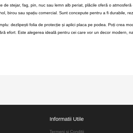
ste de stejar, fag, pin, nuc sau lemn alb periat, plăcile oferă o atmosferă
 hol, birou sau spațiu comercial. Sunt concepute pentru a fi durabile, rezi
plu: dezlipești folia de protecție și aplici placa pe podea. Poți crea mod
fără efort. Este alegerea ideală pentru cei care vor un decor modern, na
Informatii Utile
Termeni si Conditii