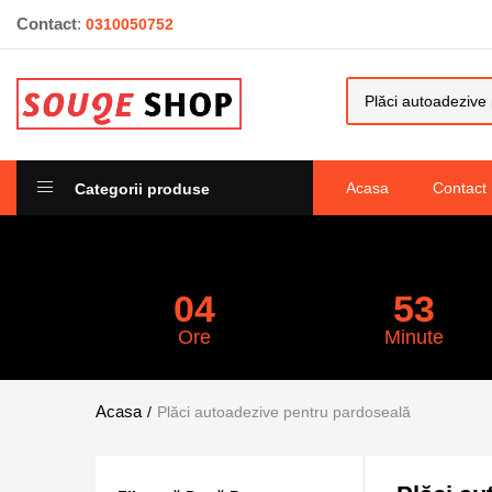
Contact
:
0310050752
Acasa
Contact
Categorii produse
04
52
Ore
Minute
Plăci autoadezive pentru pardoseală