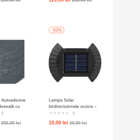
-50%
i Autoadezive
Lampa Solar
doseală cu
birdirectuionale scoica –
 Marmură
ALB CALD
0
0
et 28
10,00
lei
250,00
lei
20,00
lei
88008