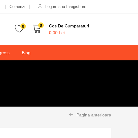
Comenzi
Logare sau Inregistrare
0
Cos De Cumparaturi
0
0,00
Lei
gross
Blog
Pagina anterioara