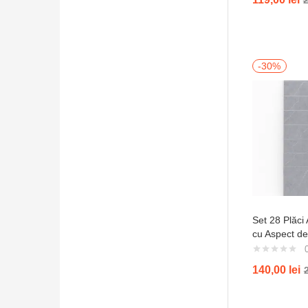
-30%
Set 28 Plăci
cu Aspect d
Mat (Set 28 
LVT88003
140,00
lei