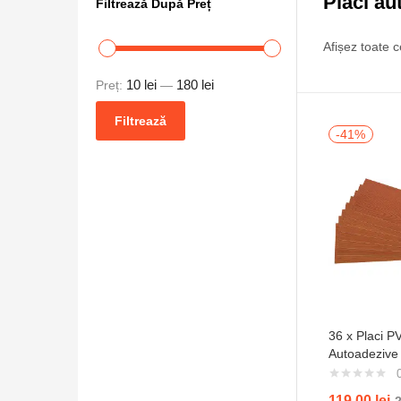
Plăci au
Filtrează După Preț
Afișez toate c
10 lei
180 lei
Preț:
—
Filtrează
-41%
36 x Placi 
Autoadezive
Lemn Roșca
119,00
lei