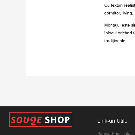
Cu texturi reali
dormitor, living,
Montajul este sim
înlocui oricând 
tradiționale.
Link-uri Utile
Pagina Principala