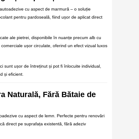
le autoadezive cu aspect de marmură – o soluție
olant pentru pardoseală, fiind ușor de aplicat direct
icate ale pietrei, disponibile în nuanțe precum alb cu
e comerciale ușor circulate, oferind un efect vizual luxos
 sunt ușor de întreținut și pot fi înlocuite individual,
 și eficient.
a Naturală, Fără Bătaie de
utoadezive cu aspect de lemn. Perfecte pentru renovări
că direct pe suprafața existentă, fără adeziv