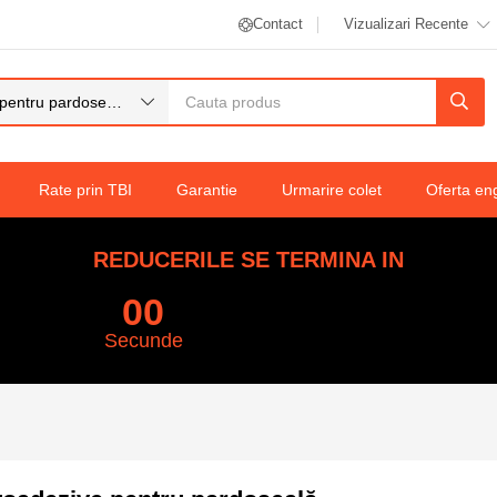
Contact
Vizualizari Recente
Plăci autoadezive pentru pardoseală (11)
Rate prin TBI
Garantie
Urmarire colet
Oferta en
REDUCERILE SE TERMINA IN
59
Secunde