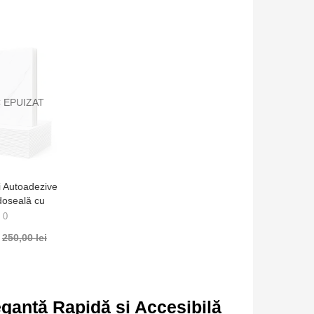
 EPUIZAT
i Autoadezive
doseală cu
Marmură Albă
0
 (Set 28
250,00
lei
8011
ganță Rapidă și Accesibilă