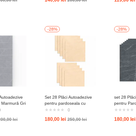
LVT68009
-28%
-28%
 Autoadezive
Set 28 Plăci Autoadezive
set 28 Plăc
e Marmură Gri
pentru pardoseala cu
pentru Par
bucăți)
Aspect de Marmură Bej
Aspect de
0
0
Deschis (Set 28 bucăți)
Antracit (S
180,00
lei
180,00
lei
200,00
lei
250,00
lei
LVT88006
bucăți)LVT