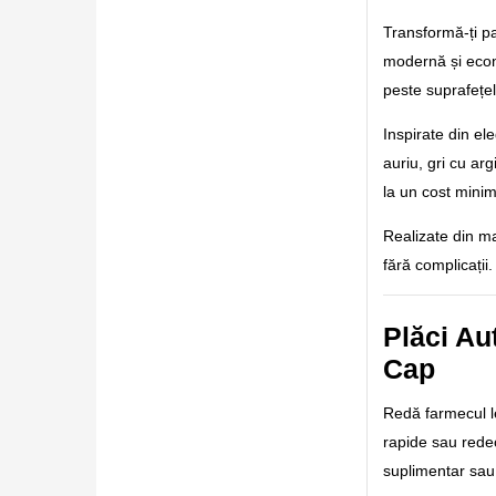
Transformă-ți pa
modernă și econo
peste suprafețel
Inspirate din el
auriu, gri cu ar
la un cost minim
Realizate din mat
fără complicații.
Plăci Au
Cap
Redă farmecul le
rapide sau redec
suplimentar sau