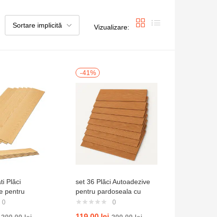
Sortare implicită
Vizualizare:
-41%
ti Plăci
set 36 Plăci Autoadezive
e pentru
pentru pardoseala cu
 cu aspect
Aspect de Lemn Natural
0
0
 stejar deschis
Miere
119,00
lei
200,00
lei
200,00
lei