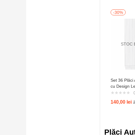
-30%
STOC 
Set 36 Plăci
cu Design L
Texturat
140,00
lei
Plăci Au