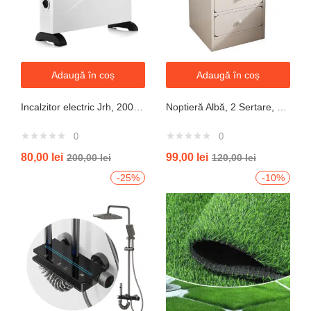
Adaugă în coș
Adaugă în coș
Incalzitor electric Jrh, 2000W, 3 trepte de putere, termostat, 340x140x570 mm, alb
Noptieră Albă, 2 Sertare, Design Modern cu Margini Protecție, 40x34x50 cm
0
0
80,00
lei
99,00
lei
200,00
lei
120,00
lei
-25%
-10%