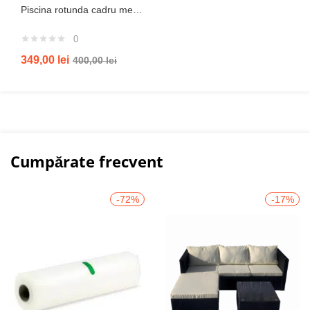
Piscina rotunda cadru metal intex, 244cm x 51 cm
0
349,00
lei
400,00
lei
Cumpărate frecvent
-72%
-17%