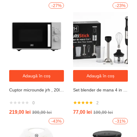
-27%
-23%
Adaugă în coș
Adaugă în coș
Cuptor microunde jrh , 20l, 700W, alb 5 trepte putere
Set blender de mana 4 in 1, 800W JRH multiStick Inox, Accesorii Incluse
0
2
Evaluat la
219,00
lei
77,00
lei
300,00
lei
100,00
lei
5.00
din 5
-43%
-31%