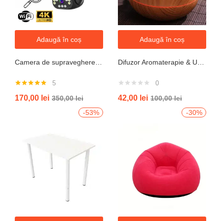
Adaugă în coș
Adaugă în coș
Camera de supraveghere WIFI 6K, 12MP, ZOOM 10X, 3 Camere, 1 Senzor, Control din aplicatie, Comunicare bidirectionala, Urmarire automata, Multi lens
Difuzor Aromaterapie & Umidificator Mini Vulcan 300ml cu Flacără LED – Design Compact, Silențios
5
0
Evaluat la
170,00
lei
42,00
lei
350,00
lei
100,00
lei
5.00
din 5
-53%
-30%