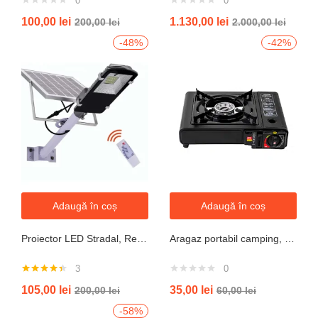
0
0
100,00
lei
1.130,00
lei
200,00
lei
2.000,00
lei
-48%
-42%
Adaugă în coș
Adaugă în coș
Proiector LED Stradal, Rezistent La Apa IP67, Cu Panou Solar, 100W, 220LED, Cu Telecomanda
Aragaz portabil camping, aprindere automata, negru
3
0
Evaluat la
105,00
lei
35,00
lei
200,00
lei
60,00
lei
4.33
din 5
-58%