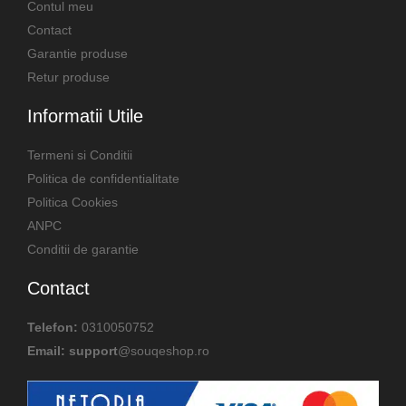
Contul meu
Contact
Garantie produse
Retur produse
Informatii Utile
Termeni si Conditii
Politica de confidentialitate
Politica Cookies
ANPC
Conditii de garantie
Contact
Telefon:
0310050752
Email: support
@souqeshop.ro