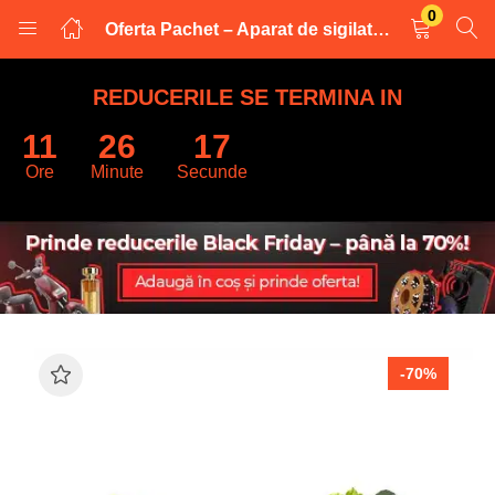
0
Oferta Pachet – Aparat de sigilat si vidat Vacuum Sealer S + Rola pentru vidat alimente
LOGARE
INREGISTRARE
REDUCERILE SE TERMINA IN
11
26
17
Introduceti numele de utilizator și parola pentru a va autentifica.
Ore
Minute
Secunde
Retine datele
-70%
Logare
Parola uitata?