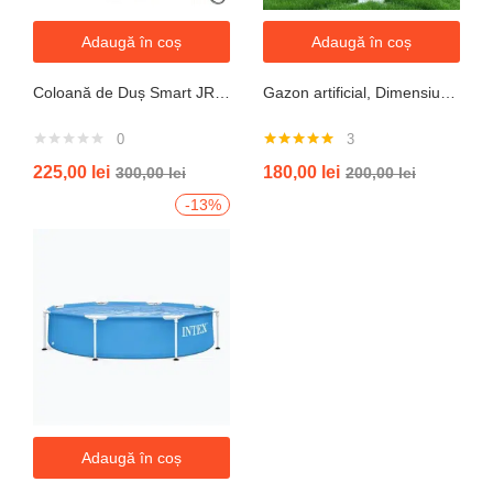
Adaugă în coș
Adaugă în coș
Coloană de Duș Smart JRH c90 – Display LED si banda led, Temperatură Digitală, 4 Moduri de Curgere
Gazon artificial, Dimensiune 2mx5m, Grosime 10mm
0
3
Evaluat la
225,00
lei
180,00
lei
300,00
lei
200,00
lei
5.00
din 5
-13%
Adaugă în coș