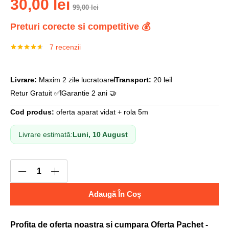
30,00
lei
99,00
lei
Preturi corecte si competitive 💰
7
recenzii
Evaluat la
7
4.57
din 5
pe baza a
evaluări de
Livrare:
Maxim 2 zile lucratoare
Transport:
20 lei
la clienți
Retur Gratuit ✅
Garantie 2 ani 🤝
Cod produs:
oferta aparat vidat + rola 5m
Livrare estimată:
Luni, 10 August
Adaugă În Coș
Profita de oferta noastra si cumpara Oferta Pachet -