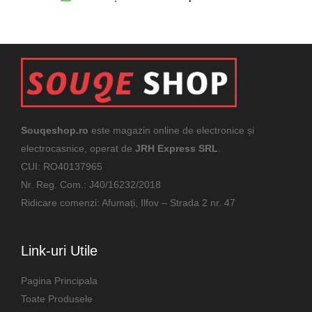
Souqeshop.ro
este magazin online de electronice și
electrocasnice, operat de
JRH Express SRL
.
CUI: RO40137965
Nr. Reg. Com.: J40/16232/2018
Ridicare comenzi: Afumați, Ilfov – Strada 2 nr. 47
Link-uri Utile
Pagina Principala
Toate Produsele