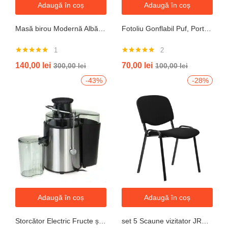
Adaugă în coș
Adaugă în coș
Masă birou Modernă Albă, 100x60x74 cm — Design Minimalist, Blat MDF și Picioare Metalice”
Fotoliu Gonflabil Puf, Portabil, Portocalie, verde, gri, albastru
1
2
Evaluat la
Evaluat la
140,00
lei
70,00
lei
300,00
lei
100,00
lei
5.00
din 5
5.00
din 5
-43%
-28%
Adaugă în coș
Adaugă în coș
Storcător Electric Fructe și Legume JRH, 800W, Recipient 500ml, Negru-Gri.
set 5 Scaune vizitator JRH, cadru oțel, tapițerie textilă, 200 kg