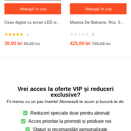
Adaugă în coș
Adaugă în coș
Ceas digital cu ecran LED si cifre mari, LTC04 3D
Masina De Baloane, Roz, 57x40x43 Cm, 300 W
1
0
Evaluat la
30,00
lei
425,00
lei
50,00
lei
700,00
lei
5.00
din 5
Vrei acces la oferte VIP și reduceri
exclusive?
Fii mereu cu un pas înainte! Abonează-te acum și bucură-te de:
Reduceri speciale doar pentru abonați
Acces prioritar la promoții și produse noi
Sfaturi și recomandări personalizate