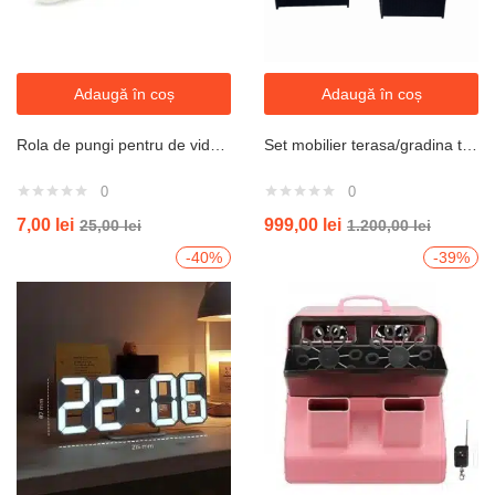
Adaugă în coș
Adaugă în coș
Rola de pungi pentru de vidat, 17,5 x 500 cm
Set mobilier terasa/gradina tip ratan, canapea + suport picioare + masuta din sticla securizata, culoare gri
0
0
7,00
lei
999,00
lei
25,00
lei
1.200,00
lei
-40%
-39%