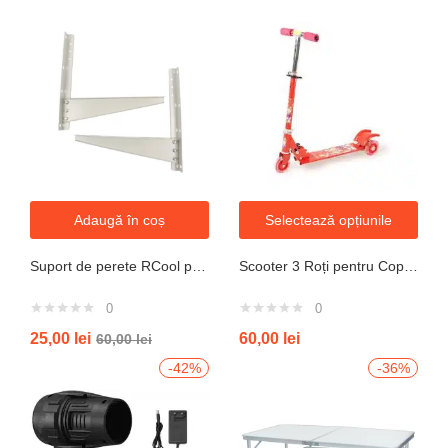
Adaugă în coș
Selectează opțiunile
Suport de perete RCool pentru aparate de climatizare split 120KG
Scooter 3 Roți pentru Copii – Design Pliabil din Oțel, Mecanism de Direcție Sigur, Potrivit pentru Vârsta 3+ Ani, Culoare Albastră
0
0
25,00
lei
60,00
lei
60,00
lei
-42%
-36%