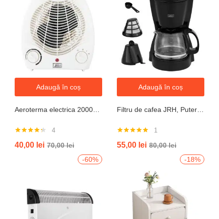
Adaugă în coș
Adaugă în coș
Aeroterma electrica 2000W cu termostat si ventilație aer rece, protectie la supraincalzire
Filtru de cafea JRH, Putere 550-650W, Capacitate 600ml, Functie mentinere la cald, Functie Anti-Picurare, Functioneaza cu cafea macinata
4
1
Evaluat la
Evaluat la
40,00
lei
55,00
lei
70,00
lei
80,00
lei
4.25
din 5
5.00
din 5
-60%
-18%