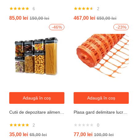
6
2
Evaluat la
Evaluat la
85,00
lei
467,00
lei
150,00
lei
650,00
lei
5.00
din 5
4.50
din 5
-46%
-23%
Adaugă în coș
Adaugă în coș
Cutii de depozitare alimente, Set din 7 Cutii pentru Condimente, Cereale, Cutii pentru Bucatarie, din Plastic PP, Cutii Alimentare, Diferite Dimensiuni, Transparente
Plasa gard delimitare lucrari 1mx50m cu ochi 70x40mm, 110g/m portocaliu
2
0
Evaluat la
35,00
lei
77,00
lei
65,00
lei
100,00
lei
5.00
din 5