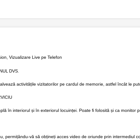
ion, Vizualizare Live pe Telefon
NUL DVS.
vează activitățile vizitatorilor pe cardul de memorie, astfel încât le pute
RVICIU
 în interiorul și în exteriorul locuinței. Poate fi folosită și ca monito
, permițându-vă să obțineți acces video de oriunde prin intermediul con