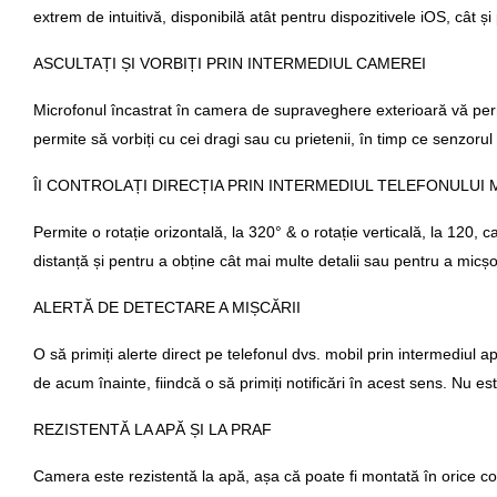
extrem de intuitivă, disponibilă atât pentru dispozitivele iOS, cât și
ASCULTAȚI ȘI VORBIȚI PRIN INTERMEDIUL CAMEREI
Microfonul încastrat în camera de supraveghere exterioară vă permi
permite să vorbiți cu cei dragi sau cu prietenii, în timp ce senzoru
ÎI CONTROLAȚI DIRECȚIA PRIN INTERMEDIUL TELEFONULUI 
Permite o rotație orizontală, la 320° & o rotație verticală, la 120,
distanță și pentru a obține cât mai multe detalii sau pentru a mic
ALERTĂ DE DETECTARE A MIȘCĂRII
O să primiți alerte direct pe telefonul dvs. mobil prin intermediul
de acum înainte, fiindcă o să primiți notificări în acest sens. Nu es
REZISTENTĂ LA APĂ ȘI LA PRAF
Camera este rezistentă la apă, așa că poate fi montată în orice colț 