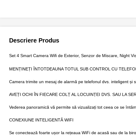
Descriere Produs
Set 4 Smart Camera Wifi de Exterior, Senzor de Miscare, Night Vis
MENȚINEȚI ÎNTOTDEAUNA TOTUL SUB CONTROL CU TELEFO
Camera trimite un mesaj de alarmă pe telefonul dvs. inteligent și sal
AVEȚI OCHI ÎN FIECARE COLȚ AL LOCUINȚEI DVS. SAU LA SE
Vederea panoramică vă permite să vizualizați tot ceea ce se întâmplă
CONEXIUNE INTELIGENTĂ WIFI
Se conectează foarte ușor la rețeaua WiFi de acasă sau de la birou