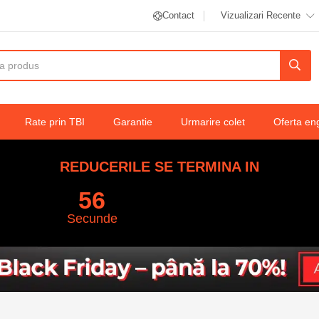
Contact
Vizualizari Recente
Rate prin TBI
Garantie
Urmarire colet
Oferta en
REDUCERILE SE TERMINA IN
55
Secunde