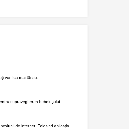
ți verifica mai târziu.
r pentru supravegherea bebelușului.
exiunii de internet. Folosind aplicația