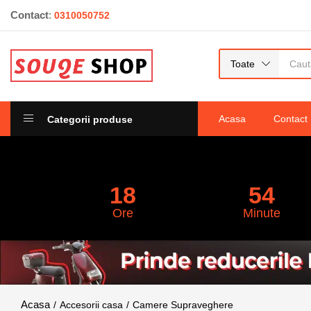
Contact
:
0310050752
Toate
Acasa
Contact
Categorii produse
18
54
Ore
Minute
Accesorii casa
Camere Supraveghere