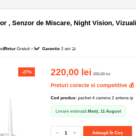
or , Senzor de Miscare, Night Vision, Vizual
ei
Retur
Gratuit ✅
Garantie
2 ani 🤝
220,00
lei
-27%
300,00
lei
Preturi corecte si competitive 💰
Cod produs:
pachet 4 camera 2 antena ip
Livrare estimată:
Marți, 11 August
Adaugă În Coș