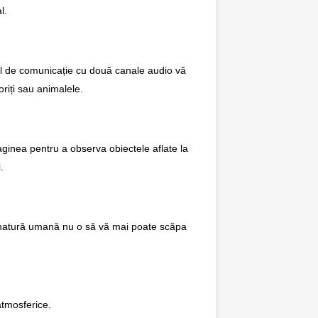
l.
mul de comunicație cu două canale audio vă
oriți sau animalele.
maginea pentru a observa obiectele aflate la
.
 de natură umană nu o să vă mai poate scăpa
atmosferice.