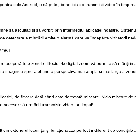
 pentru cele Android, o să puteți beneficia de transmisii video în timp rea
te să ascultați și să vorbiți prin intermediul aplicației noastre. Siste
l de detectare a mișcării emite o alarmă care va îndepărta vizitatorii ned
MOBIL
 care acoperă tote zonele. Efectul 4x digital zoom vă permite să măriți i
șora imaginea spre a obține o perspectiva mai amplă și mai largă a zonei
 aplicației, de fiecare dată când este detectată mișcare. Nicio mișcare
te necesar să urmăriți transmisia video tot timpul!
din exteriorul locuinței și funcționează perfect indiferent de condițiile 