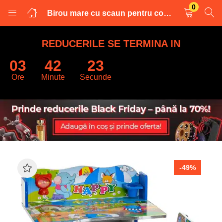
0
Birou mare cu scaun pentru copii, reglabile, cadru metalic si lemn, Albastrau
LOGARE
INREGISTRARE
REDUCERILE SE TERMINA IN
03
42
22
Introduceti numele de utilizator și parola pentru a va autentifica.
Ore
Minute
Secunde
Retine datele
-49%
Logare
Parola uitata?