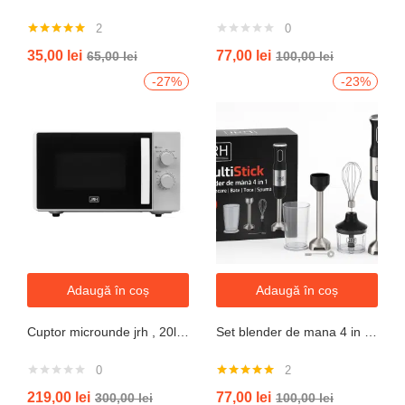
2
0
Evaluat la
35,00
lei
77,00
lei
65,00
lei
100,00
lei
5.00
din 5
-27%
-23%
Adaugă în coș
Adaugă în coș
Cuptor microunde jrh , 20l, 700W, alb 5 trepte putere
Set blender de mana 4 in 1, 800W JRH multiStick Inox, Accesorii Incluse
0
2
Evaluat la
219,00
lei
77,00
lei
300,00
lei
100,00
lei
5.00
din 5