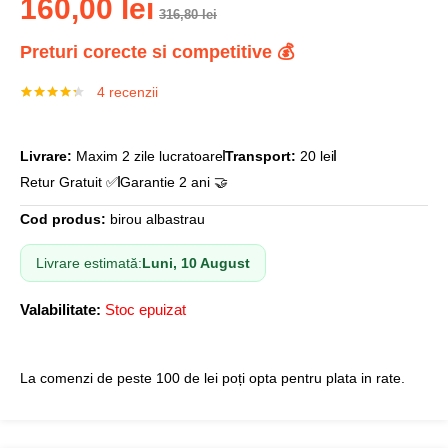
160,00
lei
316,80
lei
Preturi corecte si competitive 💰
4
recenzii
Evaluat la
4
4.25
din 5
pe baza a
evaluări de
Livrare:
Maxim 2 zile lucratoare
Transport:
20 lei
la clienți
Retur Gratuit ✅
Garantie 2 ani 🤝
Cod produs:
birou albastrau
Livrare estimată:
Luni, 10 August
Valabilitate:
Stoc epuizat
La comenzi de peste 100 de lei poți opta pentru plata in rate.