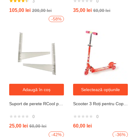
3
0
Evaluat la
105,00
lei
35,00
lei
200,00
lei
60,00
lei
4.33
din 5
-58%
Adaugă în coș
Selectează opțiunile
Suport de perete RCool pentru aparate de climatizare split 120KG
Scooter 3 Roți pentru Copii – Design Pliabil din Oțel, Mecanism de Direcție Sigur, Potrivit pentru Vârsta 3+ Ani, Culoare Albastră
0
0
25,00
lei
60,00
lei
60,00
lei
-42%
-36%