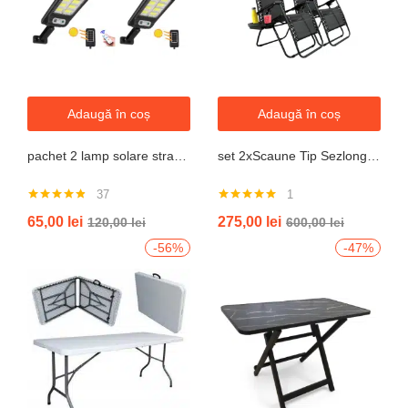
Adaugă în coș
Adaugă în coș
pachet 2 lamp solare stradale 2×160 de leduri, senzor de miscare
set 2xScaune Tip Sezlong Pliabil Gravitatie Zero Pentru Terasa, Gradina Sau Plaja , Tetiera, Suport Bauturi, Reglabil, Negru
37
1
Evaluat la
Evaluat la
65,00
lei
275,00
lei
120,00
lei
600,00
lei
4.76
din 5
5.00
din 5
-56%
-47%