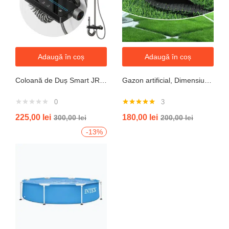
Adaugă în coș
Adaugă în coș
Coloană de Duș Smart JRH c90 – Display LED si banda led, Temperatură Digitală, 4 Moduri de Curgere
Gazon artificial, Dimensiune 2mx5m, Grosime 10mm
0
3
Evaluat la
225,00
lei
180,00
lei
300,00
lei
200,00
lei
5.00
din 5
-13%