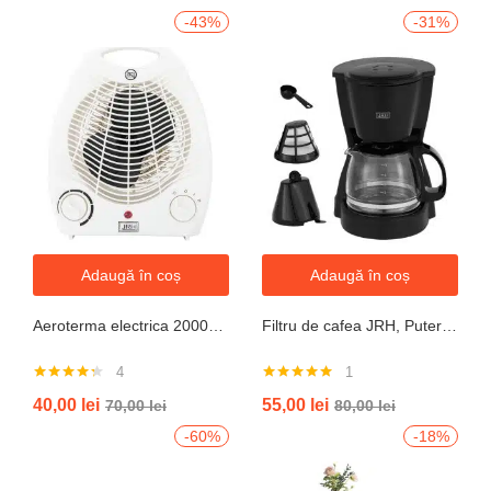
-43%
-31%
Adaugă în coș
Adaugă în coș
Aeroterma electrica 2000W cu termostat si ventilație aer rece, protectie la supraincalzire
Filtru de cafea JRH, Putere 550-650W, Capacitate 600ml, Functie mentinere la cald, Functie Anti-Picurare, Functioneaza cu cafea macinata
4
1
Evaluat la
Evaluat la
40,00
lei
55,00
lei
70,00
lei
80,00
lei
4.25
din 5
5.00
din 5
-60%
-18%