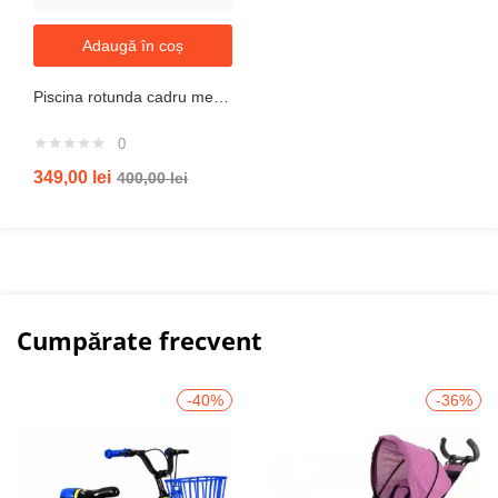
Adaugă în coș
Piscina rotunda cadru metal intex, 244cm x 51 cm
0
349,00
lei
400,00
lei
Cumpărate frecvent
-40%
-36%