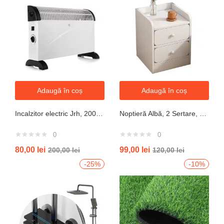
Adaugă în coș
Adaugă în coș
Incalzitor electric Jrh, 2000W, 3 trepte de putere, termostat, 340x140x570 mm, alb
Noptieră Albă, 2 Sertare, Design Modern cu Margini Protecție, 40x34x50 cm
0
0
80,00
lei
99,00
lei
200,00
lei
120,00
lei
-25%
-10%