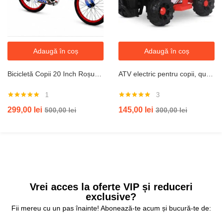
Adaugă în coș
Adaugă în coș
Bicicletă Copii 20 Inch Roșu-Albastru cu Coș Frontal, Bidon Apă, Detașabile și Frâne Față-Spate, Cadru Oțel
ATV electric pentru copii, quad cu baterie reîncărcabilă 6V, 2–6 ani
1
3
Evaluat la
Evaluat la
299,00
lei
145,00
lei
500,00
lei
300,00
lei
5.00
din 5
5.00
din 5
Vrei acces la oferte VIP și reduceri
exclusive?
Fii mereu cu un pas înainte! Abonează-te acum și bucură-te de: