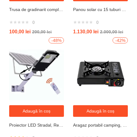
Trusa de gradinarit completa servieta, 14 piese
Panou solar cu 15 tuburi vidate pentru preparare apa calda menajera cu rezervor nepresurizat 150 litri jrh
0
0
100,00
lei
1.130,00
lei
200,00
lei
2.000,00
lei
-48%
-42%
Adaugă în coș
Adaugă în coș
Proiector LED Stradal, Rezistent La Apa IP67, Cu Panou Solar, 100W, 220LED, Cu Telecomanda
Aragaz portabil camping, aprindere automata, negru