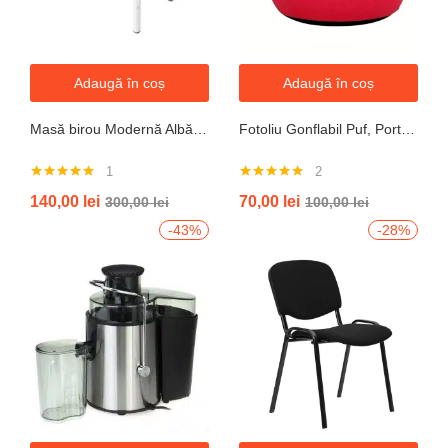
Adaugă în coș
Adaugă în coș
Masă birou Modernă Albă, 100x60x74 cm — Design Minimalist, Blat MDF și Picioare Metalice”
Fotoliu Gonflabil Puf, Portabil, Portocalie, verde, gri, albastru
1
2
Evaluat la
Evaluat la
140,00
lei
70,00
lei
300,00
lei
100,00
lei
5.00
din 5
5.00
din 5
-43%
-28%