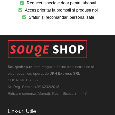
Reduceri speciale doar pentru abonați
Acces prioritar la promoții și produse noi
Sfaturi și recomandări personalizate
Souqeshop.ro
este magazin online de electronice și
electrocasnice, operat de
JRH Express SRL
.
CUI: RO40137965
Nr. Reg. Com.: J40/16232/2018
Ridicare comenzi: Afumați, Ilfov – Strada 2 nr. 47
Link-uri Utile