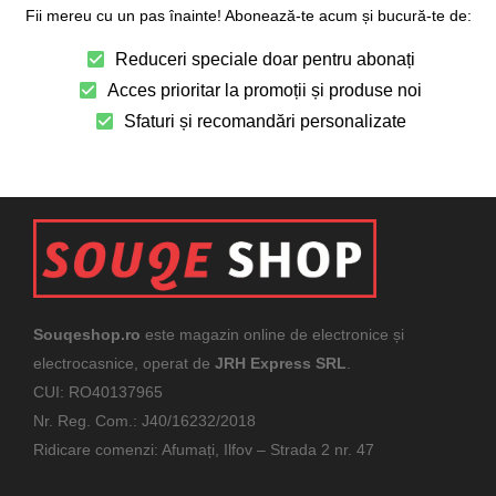
Fii mereu cu un pas înainte! Abonează-te acum și bucură-te de:
Reduceri speciale doar pentru abonați
Acces prioritar la promoții și produse noi
Sfaturi și recomandări personalizate
Souqeshop.ro
este magazin online de electronice și
electrocasnice, operat de
JRH Express SRL
.
CUI: RO40137965
Nr. Reg. Com.: J40/16232/2018
Ridicare comenzi: Afumați, Ilfov – Strada 2 nr. 47