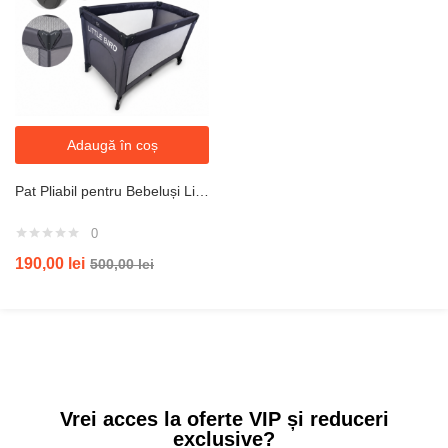
Adaugă în coș
Pat Pliabil pentru Bebeluși Little Bird 125×65 cm cu Saltea, Geantă Transport și Ușă Laterală, Gri
0
190,00
lei
500,00
lei
Vrei acces la oferte VIP și reduceri
exclusive?