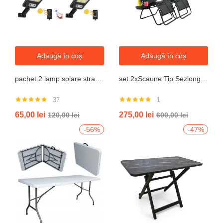
Adaugă în coș
Adaugă în coș
pachet 2 lamp solare stradale 2×160 de leduri, senzor de miscare
set 2xScaune Tip Sezlong Pliabil Gravitatie Zero Pentru Terasa, Gradina Sau Plaja , Tetiera, Suport Bauturi, Reglabil, Negru
37
1
Evaluat la
Evaluat la
65,00
lei
275,00
lei
120,00
lei
600,00
lei
4.76
din 5
5.00
din 5
-56%
-47%