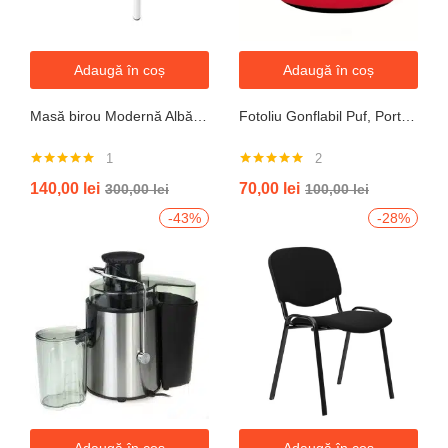
Adaugă în coș
Adaugă în coș
Masă birou Modernă Albă, 100x60x74 cm — Design Minimalist, Blat MDF și Picioare Metalice”
Fotoliu Gonflabil Puf, Portabil, Portocalie, verde, gri, albastru
1
2
Evaluat la
Evaluat la
140,00
lei
70,00
lei
300,00
lei
100,00
lei
5.00
din 5
5.00
din 5
-43%
-28%