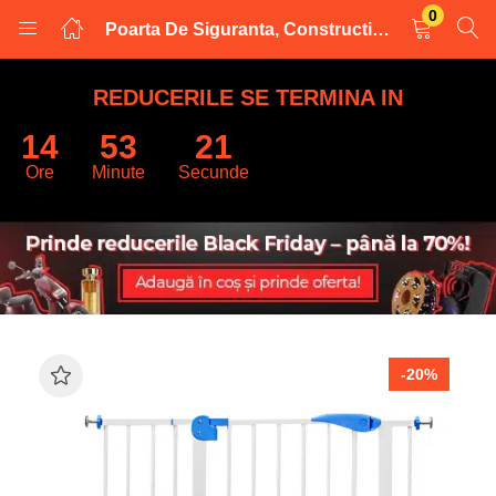
0
Poarta De Siguranta, Constructie Foarte Robusta, Inchidere De Securitate Dubla, Instalare Simpla Fara Gaurire, Latimea Portii 72cm
LOGARE
INREGISTRARE
REDUCERILE SE TERMINA IN
14
53
20
Introduceti numele de utilizator și parola pentru a va autentifica.
Ore
Minute
Secunde
Retine datele
-20%
Logare
Parola uitata?