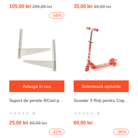
Evaluat la
105,00
lei
35,00
lei
200,00
lei
60,00
lei
4.33
din 5
-58%
Adaugă în coș
Selectează opțiunile
Suport de perete RCool pentru aparate de climatizare split 120KG
Scooter 3 Roți pentru Copii – Design Pliabil din Oțel, Mecanism de Direcție Sigur, Potrivit pentru Vârsta 3+ Ani, Culoare Albastră
0
0
25,00
lei
60,00
lei
60,00
lei
-42%
-36%