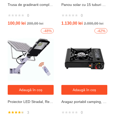
Trusa de gradinarit completa servieta, 14 piese
Panou solar cu 15 tuburi vidate pentru preparare apa calda menajera cu rezervor nepresurizat 150 litri jrh
0
0
100,00
lei
1.130,00
lei
200,00
lei
2.000,00
lei
-48%
-42%
Adaugă în coș
Adaugă în coș
Proiector LED Stradal, Rezistent La Apa IP67, Cu Panou Solar, 100W, 220LED, Cu Telecomanda
Aragaz portabil camping, aprindere automata, negru
3
0