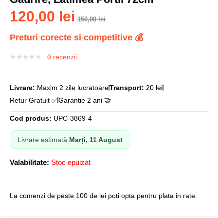
120,00
lei
150,00
lei
Preturi corecte si competitive 💰
0
recenzii
Livrare:
Maxim 2 zile lucratoare
Transport:
20 lei
Retur Gratuit ✅
Garantie 2 ani 🤝
Cod produs:
UPC-3869-4
Livrare estimată:
Marți, 11 August
Valabilitate:
Stoc epuizat
La comenzi de peste 100 de lei poți opta pentru plata in rate.