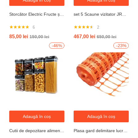
Adaugă în coș
Adaugă în coș
Storcător Electric Fructe și Legume JRH, 800W, Recipient 500ml, Negru-Gri.
set 5 Scaune vizitator JRH, cadru oțel, tapițerie textilă, 200 kg
6
2
Evaluat la
Evaluat la
85,00
lei
467,00
lei
150,00
lei
650,00
lei
5.00
din 5
4.50
din 5
-46%
-23%
Adaugă în coș
Adaugă în coș
Cutii de depozitare alimente, Set din 7 Cutii pentru Condimente, Cereale, Cutii pentru Bucatarie, din Plastic PP, Cutii Alimentare, Diferite Dimensiuni, Transparente
Plasa gard delimitare lucrari 1mx50m cu ochi 70x40mm, 110g/m portocaliu