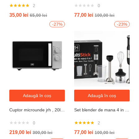
2
0
Evaluat la
35,00
lei
77,00
lei
65,00
lei
100,00
lei
5.00
din 5
-27%
-23%
Adaugă în coș
Adaugă în coș
Cuptor microunde jrh , 20l, 700W, alb 5 trepte putere
Set blender de mana 4 in 1, 800W JRH multiStick Inox, Accesorii Incluse
0
2
Evaluat la
219,00
lei
77,00
lei
300,00
lei
100,00
lei
5.00
din 5