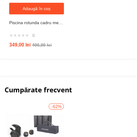
Adaugă în coș
Piscina rotunda cadru metal intex, 244cm x 51 cm
0
349,00
lei
400,00
lei
Cumpărate frecvent
-62%