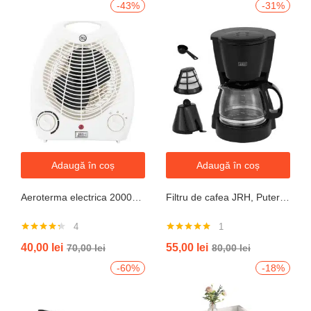
-43%
-31%
Adaugă în coș
Adaugă în coș
Aeroterma electrica 2000W cu termostat si ventilație aer rece, protectie la supraincalzire
Filtru de cafea JRH, Putere 550-650W, Capacitate 600ml, Functie mentinere la cald, Functie Anti-Picurare, Functioneaza cu cafea macinata
4
1
Evaluat la
Evaluat la
40,00
lei
55,00
lei
70,00
lei
80,00
lei
4.25
din 5
5.00
din 5
-60%
-18%