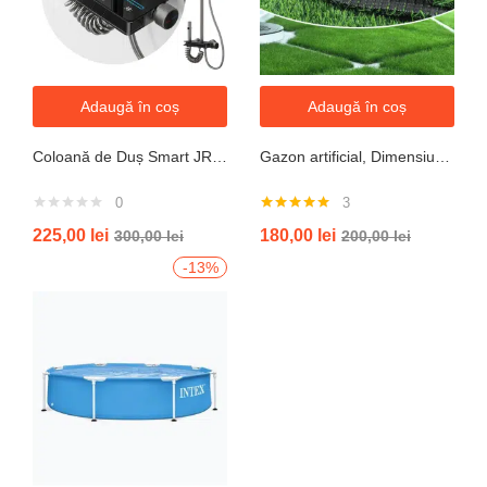
Adaugă în coș
Adaugă în coș
Coloană de Duș Smart JRH c90 – Display LED si banda led, Temperatură Digitală, 4 Moduri de Curgere
Gazon artificial, Dimensiune 2mx5m, Grosime 10mm
0
3
Evaluat la
225,00
lei
180,00
lei
300,00
lei
200,00
lei
5.00
din 5
-13%