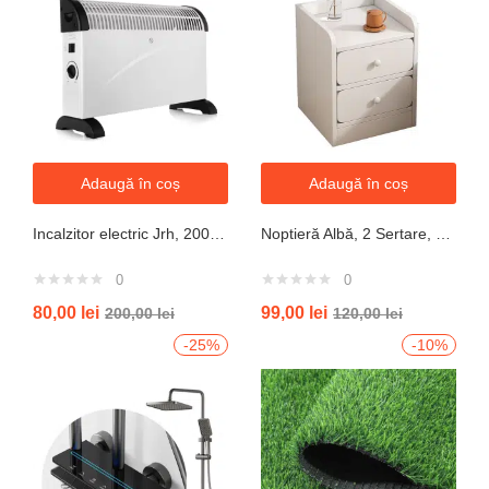
Adaugă în coș
Adaugă în coș
Incalzitor electric Jrh, 2000W, 3 trepte de putere, termostat, 340x140x570 mm, alb
Noptieră Albă, 2 Sertare, Design Modern cu Margini Protecție, 40x34x50 cm
0
0
80,00
lei
99,00
lei
200,00
lei
120,00
lei
-25%
-10%