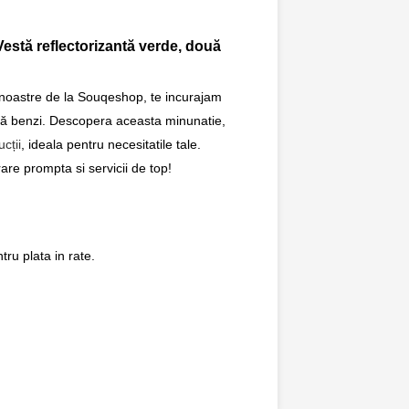
Vestă reflectorizantă verde, două
 noastre de la Souqeshop, te incurajam
ouă benzi. Descopera aceasta minunatie,
cții
, ideala pentru necesitatile tale.
are prompta si servicii de top!
ru plata in rate.