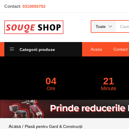
Contact
:
0310050752
Toate
Acasa
Contact
Categorii produse
04
21
Ore
Minute
Plasă pentru Gard & Construcții