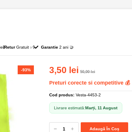
ei
Retur
Gratuit ✅
Garantie
2 ani 🤝
3,50
lei
-93%
50,00
lei
Preturi corecte si competitive 💰
Cod produs:
Vesta-4453-2
Livrare estimată:
Marți, 11 August
Adaugă În Coș