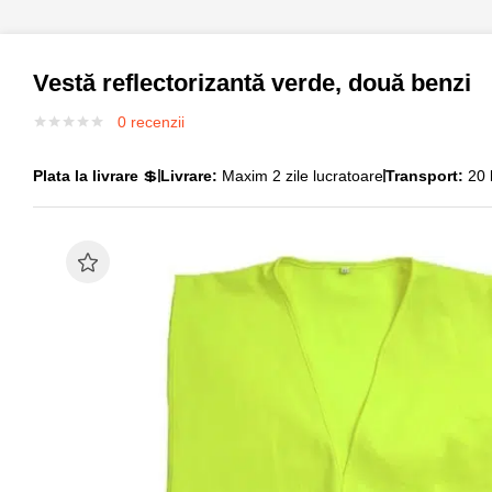
Vestă reflectorizantă verde, două benzi
0
recenzii
Plata la livrare
💲
Livrare:
Maxim 2 zile lucratoare
Transport:
20 l