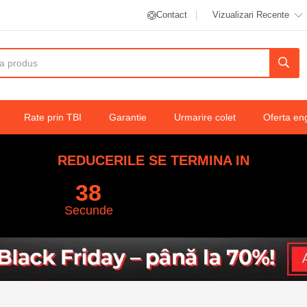
Contact
Vizualizari Recente
Rate prin TBI
Garantie
Urmarire colet
Oferta en
REDUCERILE SE TERMINA IN
37
Secunde