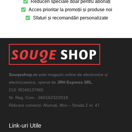
Reduceri speciale doar pentru abonați
Acces prioritar la promoții și produse noi
Sfaturi și recomandări personalizate
Souqeshop.ro
este magazin online de electronice și
electrocasnice, operat de
JRH Express SRL
.
CUI: RO40137965
Nr. Reg. Com.: J40/16232/2018
Ridicare comenzi: Afumați, Ilfov – Strada 2 nr. 47
Link-uri Utile