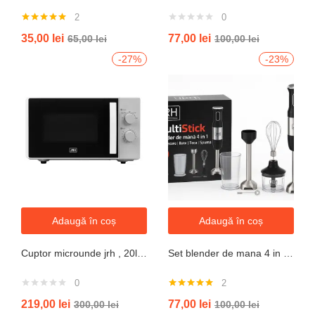
2
0
Evaluat la
35,00
lei
77,00
lei
65,00
lei
100,00
lei
5.00
din 5
-27%
-23%
Adaugă în coș
Adaugă în coș
Cuptor microunde jrh , 20l, 700W, alb 5 trepte putere
Set blender de mana 4 in 1, 800W JRH multiStick Inox, Accesorii Incluse
0
2
Evaluat la
219,00
lei
77,00
lei
300,00
lei
100,00
lei
5.00
din 5