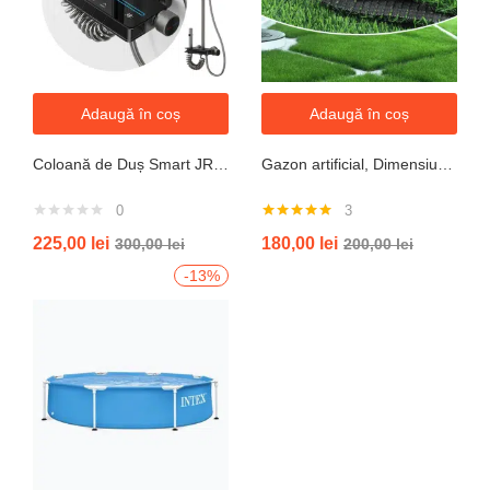
Adaugă în coș
Adaugă în coș
Coloană de Duș Smart JRH c90 – Display LED si banda led, Temperatură Digitală, 4 Moduri de Curgere
Gazon artificial, Dimensiune 2mx5m, Grosime 10mm
0
3
Evaluat la
225,00
lei
180,00
lei
300,00
lei
200,00
lei
5.00
din 5
-13%