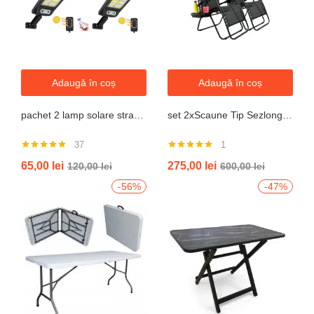
Adaugă în coș
Adaugă în coș
pachet 2 lamp solare stradale 2×160 de leduri, senzor de miscare
set 2xScaune Tip Sezlong Pliabil Gravitatie Zero Pentru Terasa, Gradina Sau Plaja , Tetiera, Suport Bauturi, Reglabil, Negru
37
1
Evaluat la
Evaluat la
65,00
lei
275,00
lei
120,00
lei
600,00
lei
4.76
din 5
5.00
din 5
-56%
-47%