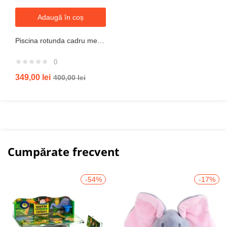
Adaugă în coș
Piscina rotunda cadru metal intex, 244cm x 51 cm
0
349,00
lei
400,00
lei
Cumpărate frecvent
-54%
-17%