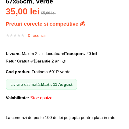
67x55cm, Verde
35,00
lei
65,00
lei
Preturi corecte si competitive 💰
0
recenzii
Livrare:
Maxim 2 zile lucratoare
Transport:
20 lei
Retur Gratuit ✅
Garantie 2 ani 🤝
Cod produs:
Trotineta-601P-verde
Livrare estimată:
Marți, 11 August
Valabilitate:
Stoc epuizat
La comenzi de peste 100 de lei poți opta pentru plata in rate.