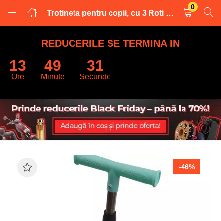
0
Trotineta pentru copii, cu 3 Roti LED, 67x55cm, Verde
LOGARE
INREGISTRARE
REDUCERILE SE TERMINA IN
13
49
30
Introduceti numele de utilizator și parola pentru a va autentifica.
Ore
Minute
Secunde
Retine datele
-46%
Logare
Parola uitata?