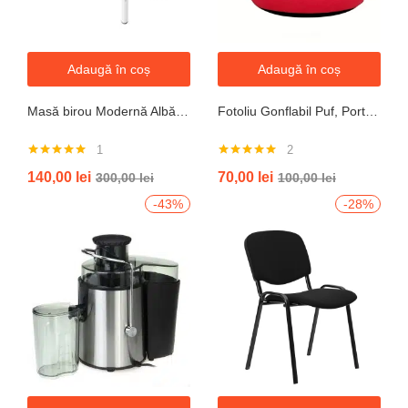
Adaugă în coș
Adaugă în coș
Masă birou Modernă Albă, 100x60x74 cm — Design Minimalist, Blat MDF și Picioare Metalice”
Fotoliu Gonflabil Puf, Portabil, Portocalie, verde, gri, albastru
1
2
Evaluat la
Evaluat la
140,00
lei
70,00
lei
300,00
lei
100,00
lei
5.00
din 5
5.00
din 5
-43%
-28%