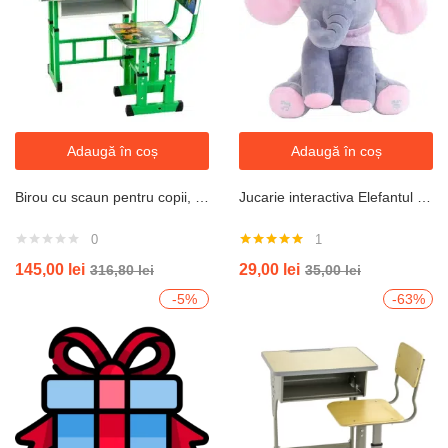
Adaugă în coș
Adaugă în coș
Birou cu scaun pentru copii, reglabile, cadru metalic si lemn, verde, Jungla B6 little bird
Jucarie interactiva Elefantul cantaret din plus, Gri cu ureche roz
0
1
Evaluat la
145,00
lei
29,00
lei
316,80
lei
35,00
lei
5.00
din 5
-5%
-63%