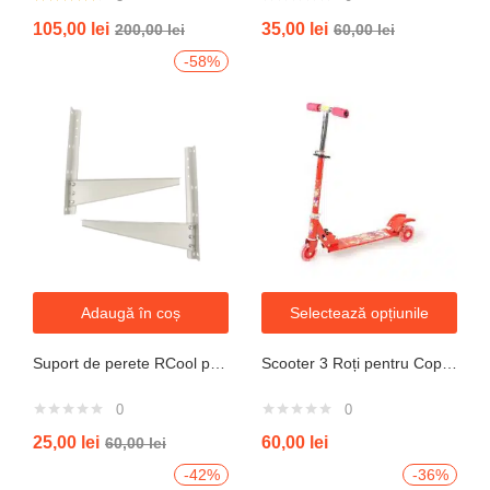
Evaluat la
105,00
lei
35,00
lei
200,00
lei
60,00
lei
4.33
din 5
-58%
Adaugă în coș
Selectează opțiunile
Suport de perete RCool pentru aparate de climatizare split 120KG
Scooter 3 Roți pentru Copii – Design Pliabil din Oțel, Mecanism de Direcție Sigur, Potrivit pentru Vârsta 3+ Ani, Culoare Albastră
0
0
25,00
lei
60,00
lei
60,00
lei
-42%
-36%