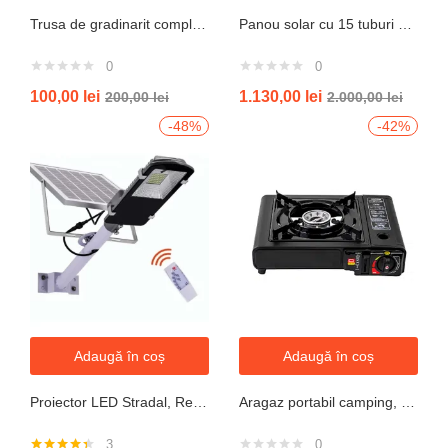
Trusa de gradinarit completa servieta, 14 piese
Panou solar cu 15 tuburi vidate pentru preparare apa calda menajera cu rezervor nepresurizat 150 litri jrh
0
0
100,00
lei
1.130,00
lei
200,00
lei
2.000,00
lei
-48%
-42%
Adaugă în coș
Adaugă în coș
Proiector LED Stradal, Rezistent La Apa IP67, Cu Panou Solar, 100W, 220LED, Cu Telecomanda
Aragaz portabil camping, aprindere automata, negru
3
0