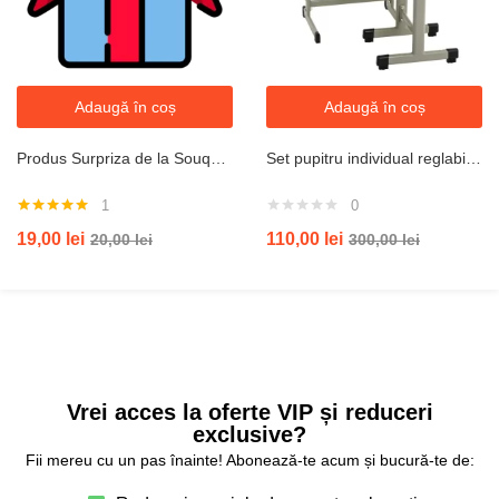
Adaugă în coș
Adaugă în coș
Produs Surpriza de la Souqeshop
Set pupitru individual reglabil cu scaun individual reglabil pentru elevi birou de scoala invatat
1
0
Evaluat la
19,00
lei
110,00
lei
20,00
lei
300,00
lei
5.00
din 5
Vrei acces la oferte VIP și reduceri
exclusive?
Fii mereu cu un pas înainte! Abonează-te acum și bucură-te de: