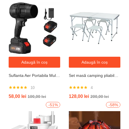
Adaugă în coș
Adaugă în coș
Suflanta Aer Portabila Multifunctionala pentru uscare masina, zapada, apa, calculator, gratar, frunze si praf, 2 acumulatori inclusi 48V
Set masă camping pliabilă cu 4 scaune jrh aluminiu ușor, reglabil pe înălțime, portabil pentru picnic, grătar, excursii, pescuit 120×60 cm
10
4
Evaluat la
Evaluat la
58,00
lei
128,00
lei
100,00
lei
200,00
lei
4.90
din 5
5.00
din 5
-51%
-58%