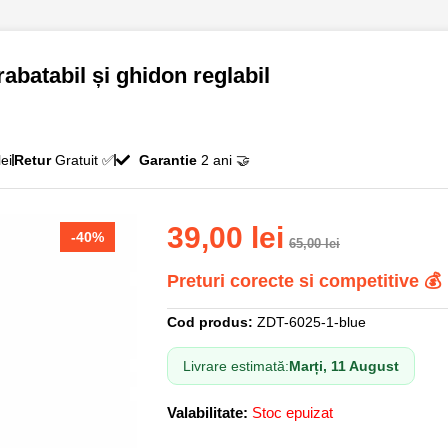
rabatabil și ghidon reglabil
ei
Retur
Gratuit ✅
Garantie
2 ani 🤝
39,00
lei
-40%
65,00
lei
Preturi corecte si competitive 💰
Cod produs:
ZDT-6025-1-blue
Livrare estimată:
Marți, 11 August
Valabilitate:
Stoc epuizat