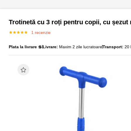
Trotinetă cu 3 roți pentru copii, cu șezut 
1
recenzie
Evaluat la
5.00
din 5
pe baza unei
Plata la livrare
💲
Livrare:
Maxim 2 zile lucratoare
Transport:
20 l
singure
evaluări