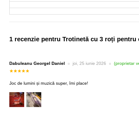
1 recenzie pentru
Trotinetă cu 3 roți pentru 
Dabuleanu Georgel Daniel
joi, 25 iunie 2026
(proprietar ve
Evaluat la
5
din 5
Joc de lumini și muzică super, îmi place!