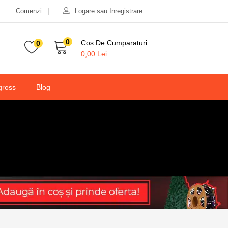
Comenzi
Logare sau Inregistrare
39,00
lei
65,00
lei
Valabilitate:
Stoc epuizat
0
Cos De Cumparaturi
0
0,00
Lei
gross
Blog