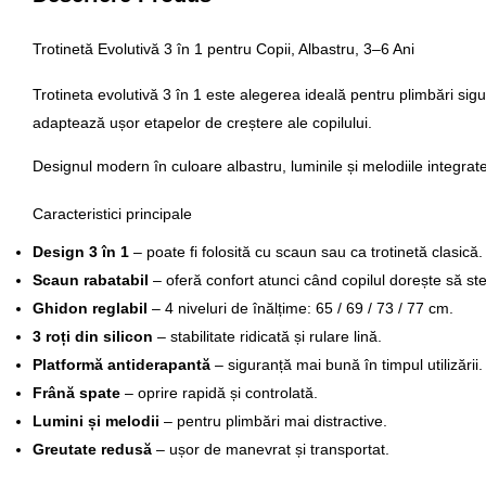
Trotinetă Evolutivă 3 în 1 pentru Copii, Albastru, 3–6 Ani
Trotineta evolutivă 3 în 1 este alegerea ideală pentru plimbări sigure
adaptează ușor etapelor de creștere ale copilului.
Designul modern în culoare albastru, luminile și melodiile integrat
Caracteristici principale
Design 3 în 1
– poate fi folosită cu scaun sau ca trotinetă clasică.
Scaun rabatabil
– oferă confort atunci când copilul dorește să ste
Ghidon reglabil
– 4 niveluri de înălțime: 65 / 69 / 73 / 77 cm.
3 roți din silicon
– stabilitate ridicată și rulare lină.
Platformă antiderapantă
– siguranță mai bună în timpul utilizării.
Frână spate
– oprire rapidă și controlată.
Lumini și melodii
– pentru plimbări mai distractive.
Greutate redusă
– ușor de manevrat și transportat.