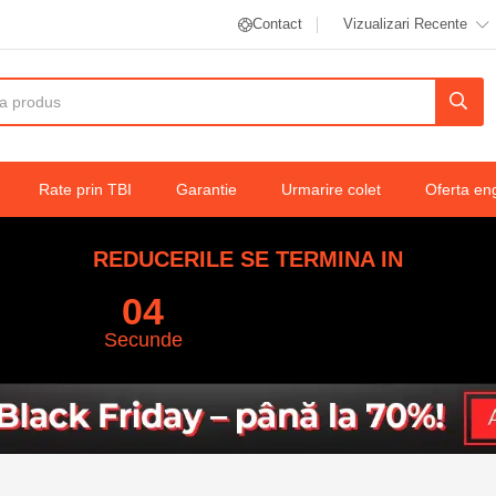
Contact
Vizualizari Recente
abatabil și ghidon reglabil
Rate prin TBI
Garantie
Urmarire colet
Oferta en
REDUCERILE SE TERMINA IN
03
Secunde