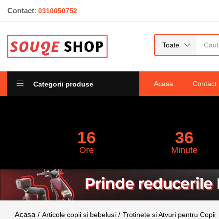
Contact
:
0310050752
Trotinetă cu 3 roți pentru copii, cu șezut r
1
recenzie
Evaluat la
5.00
din 5
Toate
pe baza unei
singure
evaluări
Acasa
Contact
Categorii produse
16
36
Ore
Minute
Articole copii si bebelusi
Trotinete si Atvuri pentru Copii