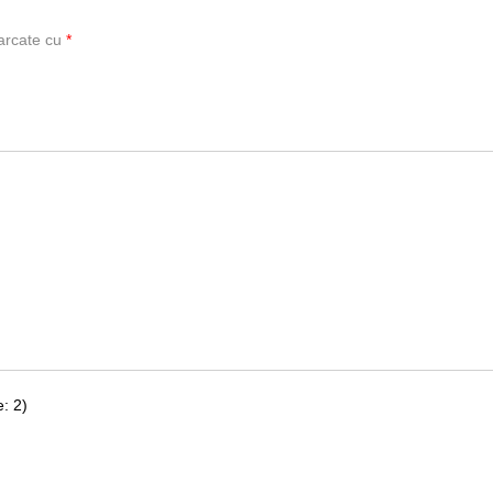
marcate cu
*
: 2)