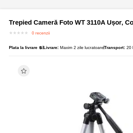
Trepied Cameră Foto WT 3110A Ușor, Com
0
recenzii
Plata la livrare
💲
Livrare:
Maxim 2 zile lucratoare
Transport:
20 l