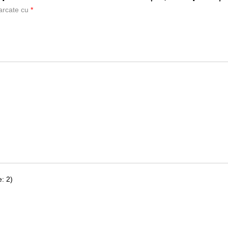
marcate cu
*
: 2)