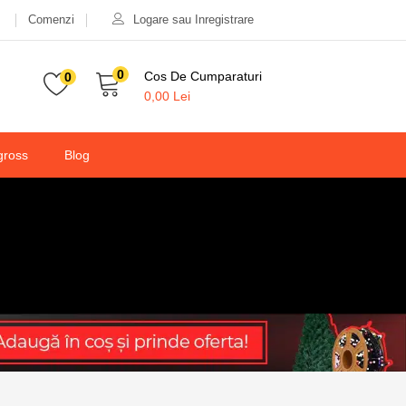
Comenzi
Logare sau Inregistrare
22,00
lei
50,00
lei
Valabilitate:
Stoc epuizat
0
Cos De Cumparaturi
0
0,00
Lei
gross
Blog