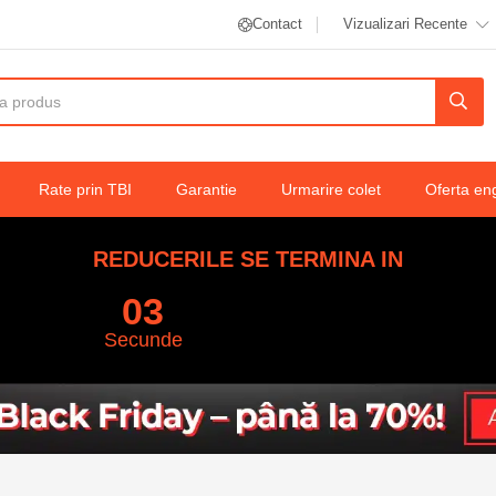
Contact
Vizualizari Recente
ct și Reglabil, cu Husă Inclusă
Rate prin TBI
Garantie
Urmarire colet
Oferta en
REDUCERILE SE TERMINA IN
02
Secunde