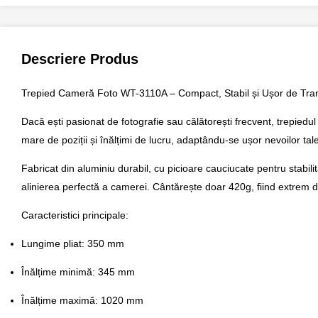
Descriere Produs
Trepied Cameră Foto WT-3110A – Compact, Stabil și Ușor de Tra
Dacă ești pasionat de fotografie sau călătorești frecvent, trepiedu
mare de poziții și înălțimi de lucru, adaptându-se ușor nevoilor tale
Fabricat din aluminiu durabil, cu picioare cauciucate pentru stabil
alinierea perfectă a camerei. Cântărește doar 420g, fiind extrem de 
Caracteristici principale:
Lungime pliat: 350 mm
Înălțime minimă: 345 mm
Înălțime maximă: 1020 mm