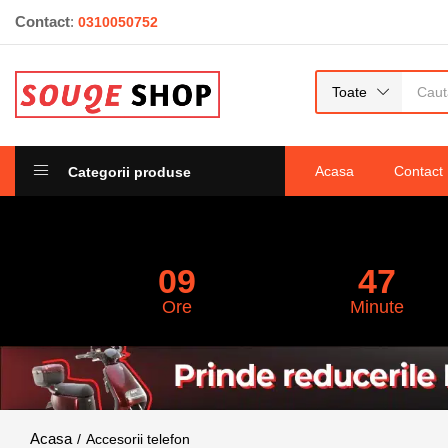
Contact
:
0310050752
Trepied Cameră Foto WT 3110A Ușor, Compa
0
recenzii
Toate
Acasa
Contact
Categorii produse
09
47
Ore
Minute
Accesorii telefon