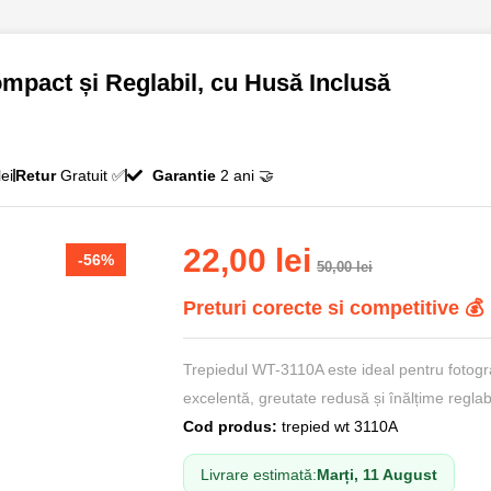
pact și Reglabil, cu Husă Inclusă
ei
Retur
Gratuit ✅
Garantie
2 ani 🤝
22,00
lei
-56%
50,00
lei
Preturi corecte si competitive 💰
Trepiedul WT-3110A este ideal pentru fotografi
excelentă, greutate redusă și înălțime reglab
Cod produs:
trepied wt 3110A
Livrare estimată:
Marți, 11 August