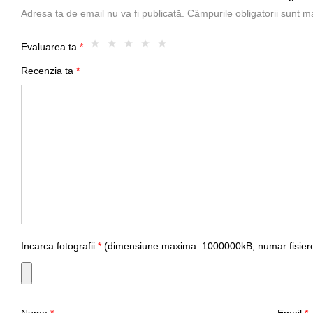
Adresa ta de email nu va fi publicată.
Câmpurile obligatorii sunt 
Evaluarea ta
*
Recenzia ta
*
Incarca fotografii
*
(dimensiune maxima: 1000000kB, numar fisiere
Nume
*
Email
*