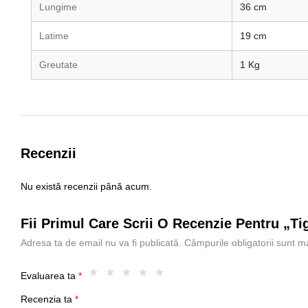
Lungime
36 cm
Latime
19 cm
Greutate
1 Kg
Recenzii
Nu există recenzii până acum.
Fii Primul Care Scrii O Recenzie Pentru „Ti
Adresa ta de email nu va fi publicată.
Câmpurile obligatorii sunt 
Evaluarea ta
*
Recenzia ta
*