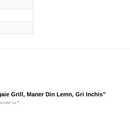
gaie Grill, Maner Din Lemn, Gri Inchis”
marcate cu
*