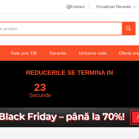
Contact
Vizualizari Recente
Rate prin TBI
Garantie
Urmarire colet
Oferta en
REDUCERILE SE TERMINA IN
22
Secunde