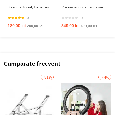
Gazon artificial, Dimensiune 2mx5m, Grosime 10mm
Piscina rotunda cadru metal intex, 244cm x 51 cm
3
0
Evaluat la
180,00
lei
349,00
lei
200,00
lei
400,00
lei
5.00
din 5
Cumpărate frecvent
-81%
-44%