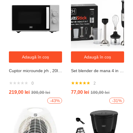
Adaugă în coș
Adaugă în coș
Cuptor microunde jrh , 20l, 700W, alb 5 trepte putere
Set blender de mana 4 in 1, 800W JRH multiStick Inox, Accesorii Incluse
0
2
Evaluat la
219,00
lei
77,00
lei
300,00
lei
100,00
lei
5.00
din 5
-43%
-31%