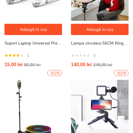
Adaugă în coș
Adaugă în coș
Suport Laptop Universal Premium Protect Din Aluminiu ,Pliabil (JRH)
Lampa circulara 56CM Ring Light model Studio, diametru, 450 leduri
3
0
Evaluat la
15,00
lei
140,00
lei
80,00
lei
249,00
lei
4.00
din
5
-61%
-61%