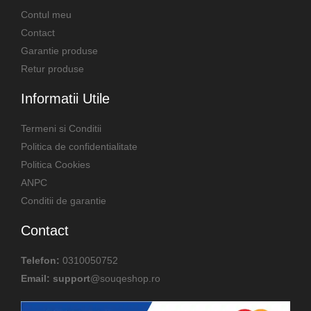
Contul meu
Contact
Garantie produse
Retur produse
Informatii Utile
Termeni si Conditii
Politica de confidentialitate
Politica Cookies
ANPC
Conditii de garantie
Contact
Telefon:
0310050752
Email: support
@souqeshop.ro