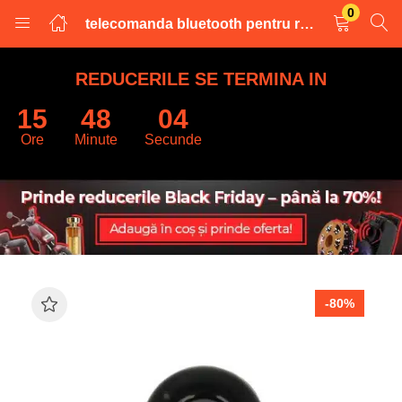
0
telecomanda bluetooth pentru ringlight selfie stick
LOGARE
INREGISTRARE
REDUCERILE SE TERMINA IN
15
48
03
Introduceti numele de utilizator și parola pentru a va autentifica.
Ore
Minute
Secunde
Retine datele
-80%
Logare
Parola uitata?