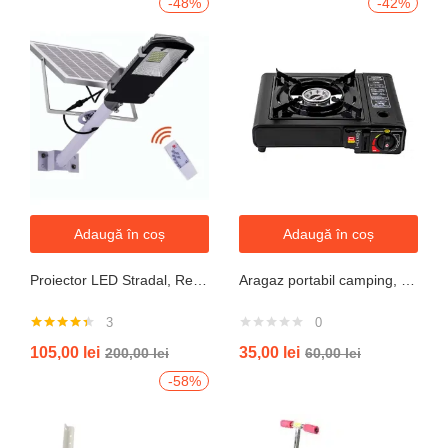
-48%
-42%
Adaugă în coș
Adaugă în coș
Proiector LED Stradal, Rezistent La Apa IP67, Cu Panou Solar, 100W, 220LED, Cu Telecomanda
Aragaz portabil camping, aprindere automata, negru
3
0
Evaluat la
105,00
lei
35,00
lei
200,00
lei
60,00
lei
4.33
din 5
-58%