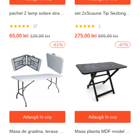
pachet 2 lamp solare stradale 2×160 de leduri, senzor de miscare
set 2xScaune Tip Sezlong Pliabil Gravitatie Zero Pentru Terasa, Gradina Sau Plaja , Tetiera, Suport Bauturi, Reglabil, Negru
37
1
Evaluat la
Evaluat la
65,00
lei
275,00
lei
120,00
lei
600,00
lei
4.76
din 5
5.00
din 5
-61%
-47%
Adaugă în coș
Adaugă în coș
Masa de gradina, terasa si curte, dreptunghiulara, otel, 180x74x74 cm, alba
Masa plianta MDF model granit L 80x l 40x h52cm