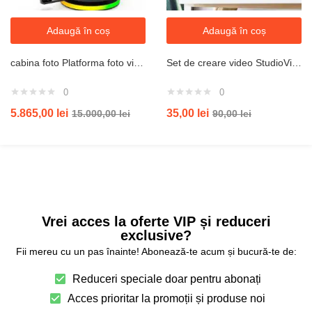
Adaugă în coș
Adaugă în coș
cabina foto Platforma foto video Selfie 360 cu brat rotativ, led RGB, pentru evenimente, marca JRH™, diametru 115 cm
Set de creare video StudioVision cu microphone si lumina led trepied portable
0
0
5.865,00
lei
35,00
lei
15.000,00
lei
90,00
lei
Vrei acces la oferte VIP și reduceri
exclusive?
Fii mereu cu un pas înainte! Abonează-te acum și bucură-te de:
Reduceri speciale doar pentru abonați
Acces prioritar la promoții și produse noi