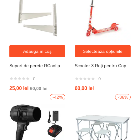
Adaugă în coș
Selectează opțiunile
Suport de perete RCool pentru aparate de climatizare split 120KG
Scooter 3 Roți pentru Copii – Design Pliabil din Oțel, Mecanism de Direcție Sigur, Potrivit pentru Vârsta 3+ Ani, Culoare Albastră
0
0
25,00
lei
60,00
lei
60,00
lei
-42%
-36%