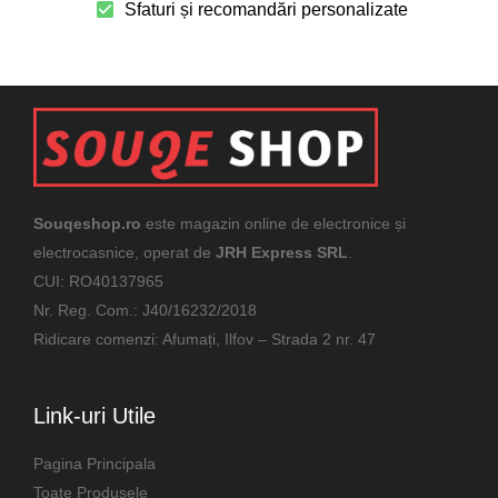
Sfaturi și recomandări personalizate
Souqeshop.ro
este magazin online de electronice și
electrocasnice, operat de
JRH Express SRL
.
CUI: RO40137965
Nr. Reg. Com.: J40/16232/2018
Ridicare comenzi: Afumați, Ilfov – Strada 2 nr. 47
Link-uri Utile
Pagina Principala
Toate Produsele