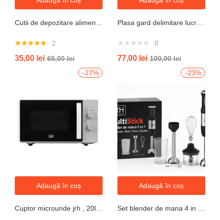
Adaugă în coș
Adaugă în coș
Cutii de depozitare alimente, Set din 7 Cutii pentru Condimente, Cereale, Cutii pentru Bucatarie, din Plastic PP, Cutii Alimentare, Diferite Dimensiuni, Transparente
Plasa gard delimitare lucrari 1mx50m cu ochi 70x40mm, 110g/m portocaliu
2
0
Evaluat la
35,00
lei
77,00
lei
65,00
lei
100,00
lei
5.00
din 5
-27%
-23%
Adaugă în coș
Adaugă în coș
Cuptor microunde jrh , 20l, 700W, alb 5 trepte putere
Set blender de mana 4 in 1, 800W JRH multiStick Inox, Accesorii Incluse