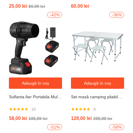
25,00
lei
60,00
lei
60,00
lei
-42%
-36%
Adaugă în coș
Adaugă în coș
Suflanta Aer Portabila Multifunctionala pentru uscare masina, zapada, apa, calculator, gratar, frunze si praf, 2 acumulatori inclusi 48V
Set masă camping pliabilă cu 4 scaune jrh aluminiu ușor, reglabil pe înălțime, portabil pentru picnic, grătar, excursii, pescuit 120×60 cm
10
4
Evaluat la
Evaluat la
58,00
lei
128,00
lei
100,00
lei
200,00
lei
4.90
din 5
5.00
din 5
-51%
-58%