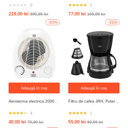
0
2
Evaluat la
219,00
lei
77,00
lei
300,00
lei
100,00
lei
5.00
din 5
-43%
-31%
Adaugă în coș
Adaugă în coș
Aeroterma electrica 2000W cu termostat si ventilație aer rece, protectie la supraincalzire
Filtru de cafea JRH, Putere 550-650W, Capacitate 600ml, Functie mentinere la cald, Functie Anti-Picurare, Functioneaza cu cafea macinata
4
1
Evaluat la
Evaluat la
40,00
lei
55,00
lei
70,00
lei
80,00
lei
4.25
din 5
5.00
din 5