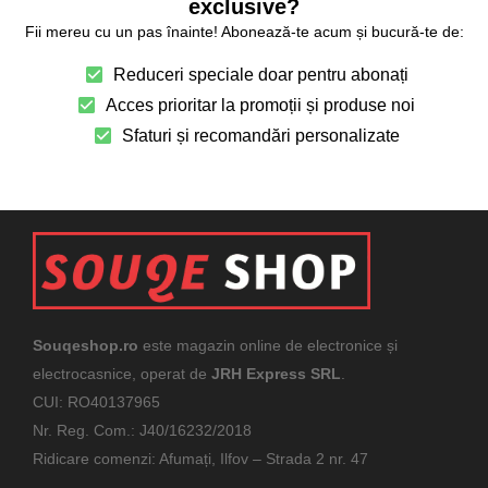
exclusive?
Fii mereu cu un pas înainte! Abonează-te acum și bucură-te de:
Reduceri speciale doar pentru abonați
Acces prioritar la promoții și produse noi
Sfaturi și recomandări personalizate
Souqeshop.ro
este magazin online de electronice și
electrocasnice, operat de
JRH Express SRL
.
CUI: RO40137965
Nr. Reg. Com.: J40/16232/2018
Ridicare comenzi: Afumați, Ilfov – Strada 2 nr. 47