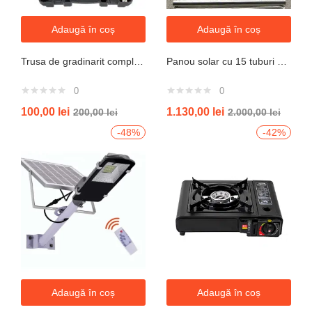
Adaugă în coș
Adaugă în coș
Trusa de gradinarit completa servieta, 14 piese
Panou solar cu 15 tuburi vidate pentru preparare apa calda menajera cu rezervor nepresurizat 150 litri jrh
0
0
100,00
lei
1.130,00
lei
200,00
lei
2.000,00
lei
-48%
-42%
Adaugă în coș
Adaugă în coș