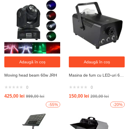
Adaugă în coș
Adaugă în coș
Moving head beam 60w JRH
Masina de fum cu LED-uri 600W, telecomanda, jocuri de lumini, metal, Negru
0
0
425,00
lei
150,00
lei
999,00
lei
200,00
lei
-55%
-20%