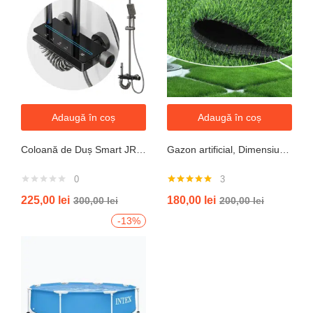
Adaugă în coș
Adaugă în coș
Coloană de Duș Smart JRH c90 – Display LED si banda led, Temperatură Digitală, 4 Moduri de Curgere
Gazon artificial, Dimensiune 2mx5m, Grosime 10mm
0
3
Evaluat la
225,00
lei
180,00
lei
300,00
lei
200,00
lei
5.00
din 5
-13%