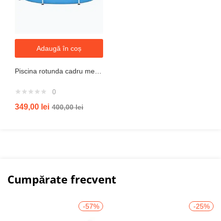
Adaugă în coș
Piscina rotunda cadru metal intex, 244cm x 51 cm
0
349,00
lei
400,00
lei
Cumpărate frecvent
-57%
-25%