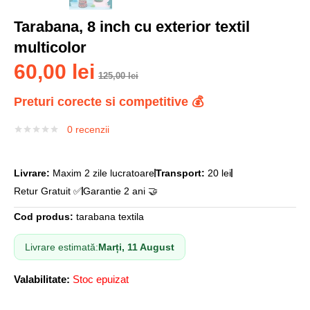
Tarabana, 8 inch cu exterior textil
multicolor
60,00
lei
125,00
lei
Preturi corecte si competitive 💰
0
recenzii
Livrare:
Maxim 2 zile lucratoare
Transport:
20 lei
Retur Gratuit ✅
Garantie 2 ani 🤝
Cod produs:
tarabana textila
Livrare estimată:
Marți, 11 August
Valabilitate:
Stoc epuizat