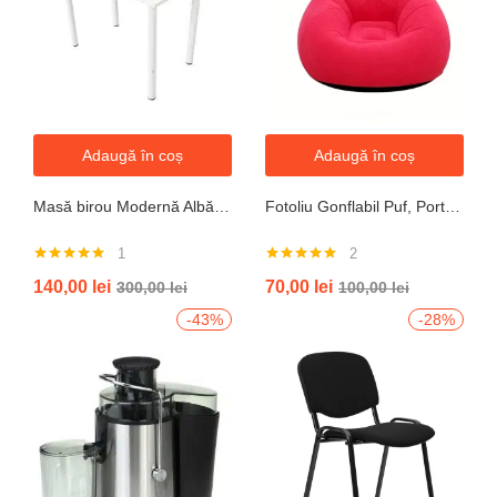
Adaugă în coș
Adaugă în coș
Masă birou Modernă Albă, 100x60x74 cm — Design Minimalist, Blat MDF și Picioare Metalice”
Fotoliu Gonflabil Puf, Portabil, Portocalie, verde, gri, albastru
1
2
Evaluat la
Evaluat la
140,00
lei
70,00
lei
300,00
lei
100,00
lei
5.00
din 5
5.00
din 5
-43%
-28%