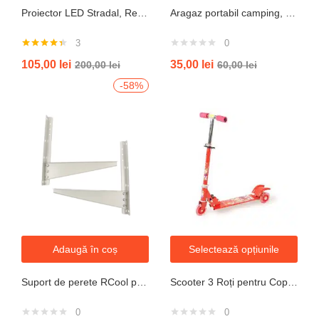
Proiector LED Stradal, Rezistent La Apa IP67, Cu Panou Solar, 100W, 220LED, Cu Telecomanda
Aragaz portabil camping, aprindere automata, negru
3
0
Evaluat la
105,00
lei
35,00
lei
200,00
lei
60,00
lei
4.33
din 5
-58%
Adaugă în coș
Selectează opțiunile
Suport de perete RCool pentru aparate de climatizare split 120KG
Scooter 3 Roți pentru Copii – Design Pliabil din Oțel, Mecanism de Direcție Sigur, Potrivit pentru Vârsta 3+ Ani, Culoare Albastră
0
0