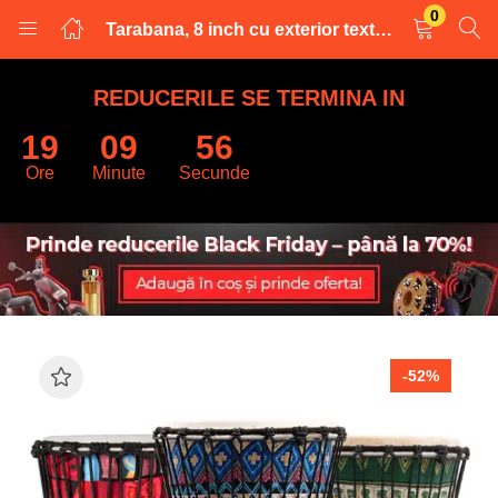
0
Tarabana, 8 inch cu exterior textil multicolor
LOGARE
INREGISTRARE
REDUCERILE SE TERMINA IN
19
09
55
Introduceti numele de utilizator și parola pentru a va autentifica.
Ore
Minute
Secunde
Retine datele
-52%
Logare
Parola uitata?