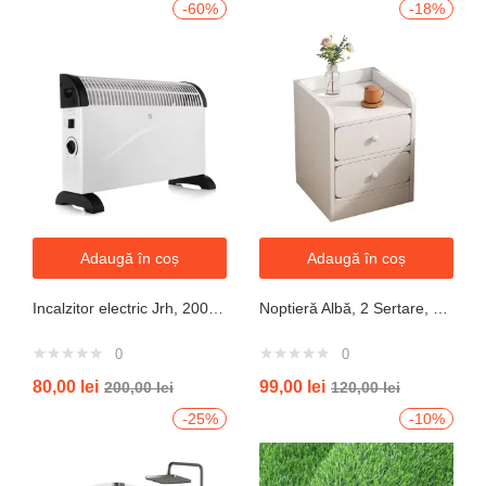
-60%
-18%
Adaugă în coș
Adaugă în coș
Incalzitor electric Jrh, 2000W, 3 trepte de putere, termostat, 340x140x570 mm, alb
Noptieră Albă, 2 Sertare, Design Modern cu Margini Protecție, 40x34x50 cm
0
0
80,00
lei
99,00
lei
200,00
lei
120,00
lei
-25%
-10%