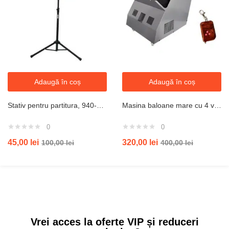
Adaugă în coș
Adaugă în coș
Stativ pentru partitura, 940-1420 mm, inaltime reglabila, Negru
Masina baloane mare cu 4 ventilatoare si telecomanda
0
0
45,00
lei
320,00
lei
100,00
lei
400,00
lei
Vrei acces la oferte VIP și reduceri