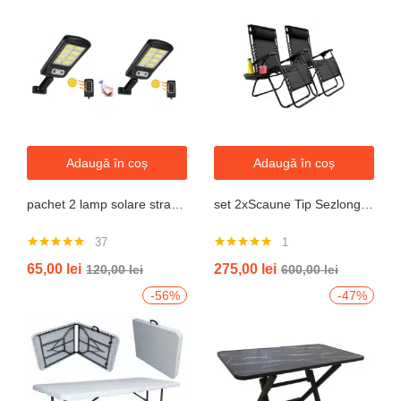
Adaugă în coș
Adaugă în coș
pachet 2 lamp solare stradale 2×160 de leduri, senzor de miscare
set 2xScaune Tip Sezlong Pliabil Gravitatie Zero Pentru Terasa, Gradina Sau Plaja , Tetiera, Suport Bauturi, Reglabil, Negru
37
1
Evaluat la
Evaluat la
65,00
lei
275,00
lei
120,00
lei
600,00
lei
4.76
din 5
5.00
din 5
-56%
-47%