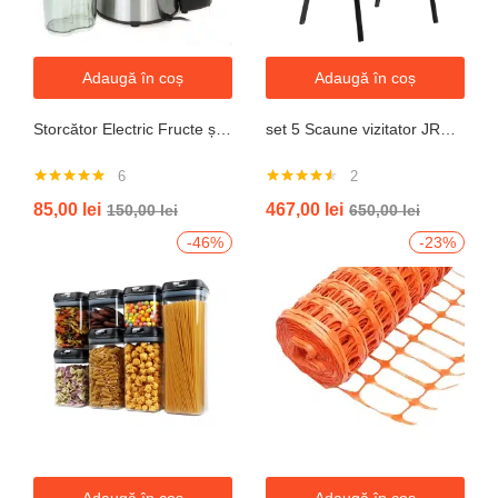
Adaugă în coș
Adaugă în coș
Storcător Electric Fructe și Legume JRH, 800W, Recipient 500ml, Negru-Gri.
set 5 Scaune vizitator JRH, cadru oțel, tapițerie textilă, 200 kg
6
2
Evaluat la
Evaluat la
85,00
lei
467,00
lei
150,00
lei
650,00
lei
5.00
din 5
4.50
din 5
-46%
-23%