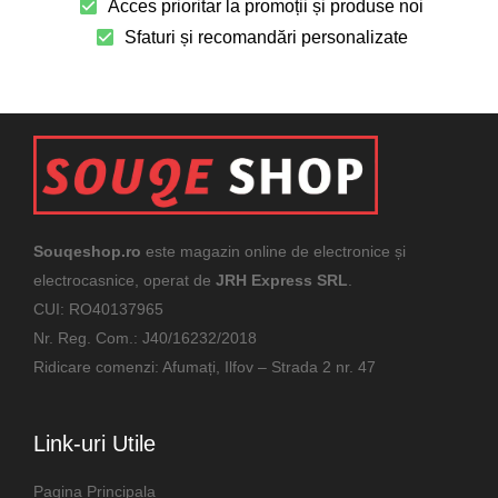
Acces prioritar la promoții și produse noi
Sfaturi și recomandări personalizate
Souqeshop.ro
este magazin online de electronice și
electrocasnice, operat de
JRH Express SRL
.
CUI: RO40137965
Nr. Reg. Com.: J40/16232/2018
Ridicare comenzi: Afumați, Ilfov – Strada 2 nr. 47
Link-uri Utile
Pagina Principala