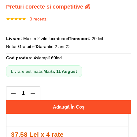
Preturi corecte si competitive 💰
3
recenzii
Evaluat la
3
5.00
din 5
pe baza a
evaluări de
Livrare:
Maxim 2 zile lucratoare
Transport:
20 lei
la clienți
Retur Gratuit ✅
Garantie 2 ani 🤝
Cod produs:
4xlampi160led
Livrare estimată:
Marți, 11 August
Adaugă În Coș
37.58 Lei x 4 rate