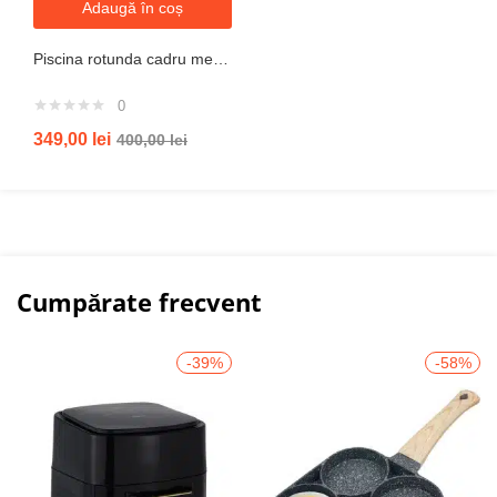
Adaugă în coș
Piscina rotunda cadru metal intex, 244cm x 51 cm
0
349,00
lei
400,00
lei
Cumpărate frecvent
-39%
-58%