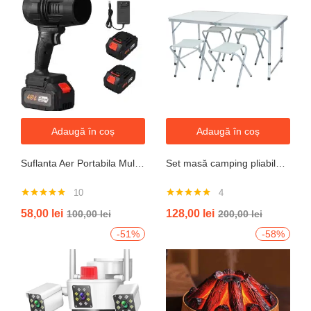
Adaugă în coș
Adaugă în coș
Suflanta Aer Portabila Multifunctionala pentru uscare masina, zapada, apa, calculator, gratar, frunze si praf, 2 acumulatori inclusi 48V
Set masă camping pliabilă cu 4 scaune jrh aluminiu ușor, reglabil pe înălțime, portabil pentru picnic, grătar, excursii, pescuit 120×60 cm
10
4
Evaluat la
Evaluat la
58,00
lei
128,00
lei
100,00
lei
200,00
lei
4.90
din 5
5.00
din 5
-51%
-58%