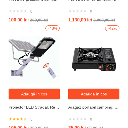
0
0
100,00
lei
1.130,00
lei
200,00
lei
2.000,00
lei
-48%
-42%
Adaugă în coș
Adaugă în coș
Proiector LED Stradal, Rezistent La Apa IP67, Cu Panou Solar, 100W, 220LED, Cu Telecomanda
Aragaz portabil camping, aprindere automata, negru
3
0
Evaluat la
105,00
lei
35,00
lei