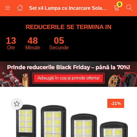
0
Set x4 Lampa cu Incarcare Solara 150W, 160 LED-uri COB, telecomanda
LOGARE
INREGISTRARE
REDUCERILE SE TERMINA IN
13
48
04
Introduceti numele de utilizator și parola pentru a va autentifica.
Ore
Minute
Secunde
Retine datele
-21%
Logare
Parola uitata?