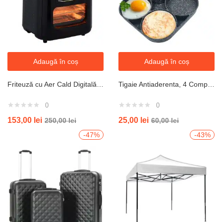
Adaugă în coș
Adaugă în coș
Friteuză cu Aer Cald Digitală 15L, 1400W – AirFryer Profesională cu 10 Programe, Panou LED, Tehnologie de Gătit Fără Ulei
Tigaie Antiaderenta, 4 Compartimente, Preparare Oua, Clatite, Sandwich-uri, Maner din Lemn, Gri Inchis
0
0
153,00
lei
25,00
lei
250,00
lei
60,00
lei
-47%
-43%