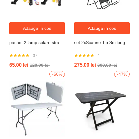
Adaugă în coș
Adaugă în coș
pachet 2 lamp solare stradale 2×160 de leduri, senzor de miscare
set 2xScaune Tip Sezlong Pliabil Gravitatie Zero Pentru Terasa, Gradina Sau Plaja , Tetiera, Suport Bauturi, Reglabil, Negru
37
1
Evaluat la
Evaluat la
65,00
lei
275,00
lei
120,00
lei
600,00
lei
4.76
din 5
5.00
din 5
-56%
-47%