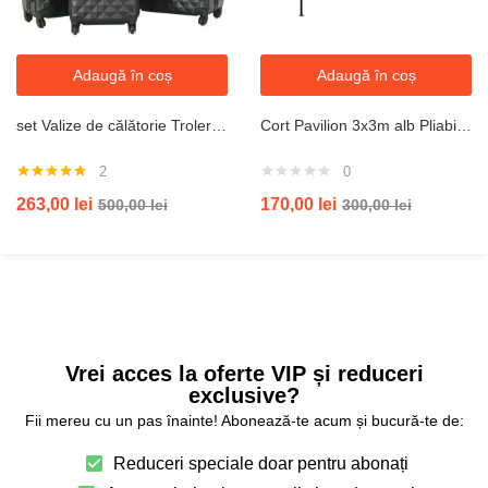
Adaugă în coș
Adaugă în coș
set Valize de călătorie Trolere 20/24/28inch cu roți gri
Cort Pavilion 3x3m alb Pliabil Cadru Metal pentru Curte, Gradina, Evenimente
2
0
Evaluat la
263,00
lei
170,00
lei
500,00
lei
300,00
lei
5.00
din 5
Vrei acces la oferte VIP și reduceri
exclusive?
Fii mereu cu un pas înainte! Abonează-te acum și bucură-te de:
Reduceri speciale doar pentru abonați