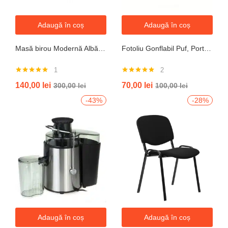
Adaugă în coș
Adaugă în coș
Masă birou Modernă Albă, 100x60x74 cm — Design Minimalist, Blat MDF și Picioare Metalice”
Fotoliu Gonflabil Puf, Portabil, Portocalie, verde, gri, albastru
1
2
Evaluat la
Evaluat la
140,00
lei
70,00
lei
300,00
lei
100,00
lei
5.00
din 5
5.00
din 5
-43%
-28%
Adaugă în coș
Adaugă în coș