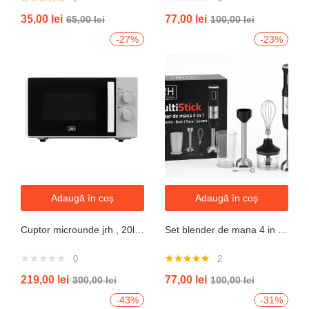
Evaluat la
35,00
lei
77,00
lei
65,00
lei
100,00
lei
5.00
din 5
-27%
-23%
Adaugă în coș
Adaugă în coș
Cuptor microunde jrh , 20l, 700W, alb 5 trepte putere
Set blender de mana 4 in 1, 800W JRH multiStick Inox, Accesorii Incluse
0
2
Evaluat la
219,00
lei
77,00
lei
300,00
lei
100,00
lei
5.00
din 5
-43%
-31%