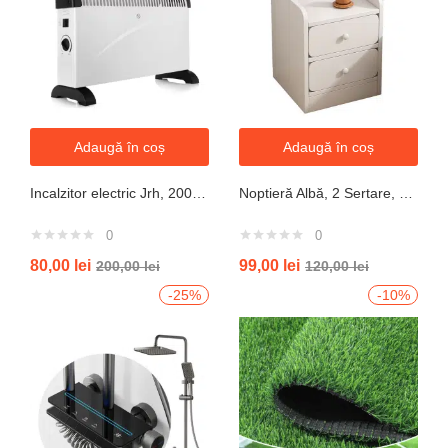
Adaugă în coș
Adaugă în coș
Incalzitor electric Jrh, 2000W, 3 trepte de putere, termostat, 340x140x570 mm, alb
Noptieră Albă, 2 Sertare, Design Modern cu Margini Protecție, 40x34x50 cm
0
0
80,00
lei
99,00
lei
200,00
lei
120,00
lei
-25%
-10%