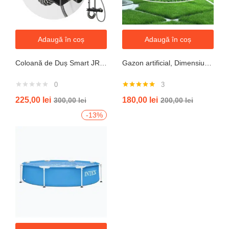
Adaugă în coș
Adaugă în coș
Coloană de Duș Smart JRH c90 – Display LED si banda led, Temperatură Digitală, 4 Moduri de Curgere
Gazon artificial, Dimensiune 2mx5m, Grosime 10mm
0
3
Evaluat la
225,00
lei
180,00
lei
300,00
lei
200,00
lei
5.00
din 5
-13%