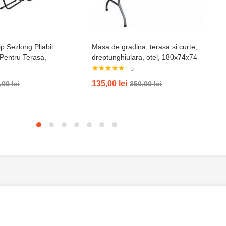
p Sezlong Pliabil
Masa de gradina, terasa si curte,
 Pentru Terasa,
dreptunghiulara, otel, 180x74x74
ja , Tetiera, Suport
cm, alba
5
il, Negru
Evaluat la
135,00
lei
,00
lei
350,00
lei
5.00
din 5