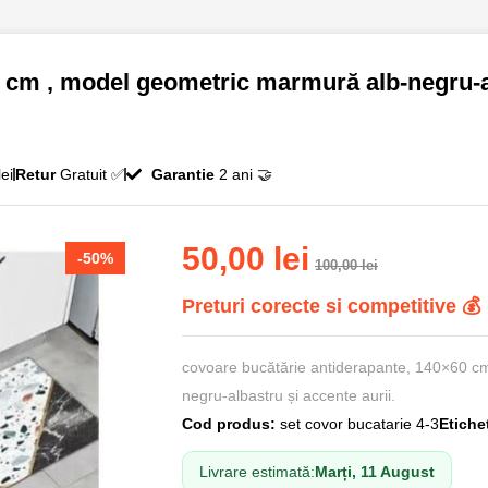
 cm , model geometric marmură alb-negru-a
ei
Retur
Gratuit ✅
Garantie
2 ani 🤝
50,00
lei
-50%
100,00
lei
Preturi corecte si competitive 💰
covoare bucătărie antiderapante, 140×60 c
negru-albastru și accente aurii.
Cod produs:
set covor bucatarie 4-3
Etiche
Livrare estimată:
Marți, 11 August