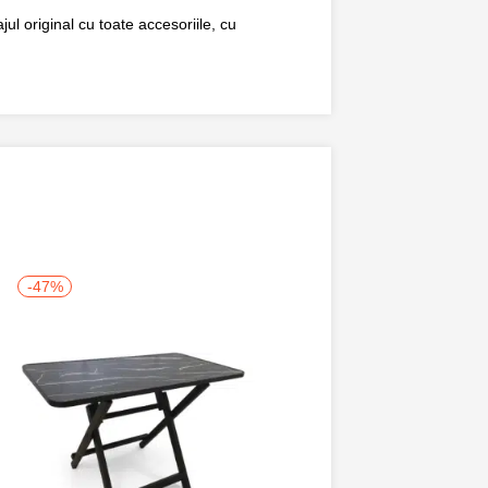
ul original cu toate accesoriile, cu
-47%
-50%