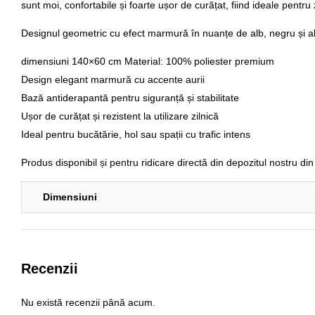
sunt moi, confortabile și foarte ușor de curățat, fiind ideale pentru
Designul geometric cu efect marmură în nuanțe de alb, negru și alba
dimensiuni 140×60 cm
Material: 100% poliester premium
Design elegant marmură cu accente aurii
Bază antiderapantă pentru siguranță și stabilitate
Ușor de curățat și rezistent la utilizare zilnică
Ideal pentru bucătărie, hol sau spații cu trafic intens
Produs disponibil și pentru ridicare directă din
depozitul nostru din
Dimensiuni
Recenzii
Nu există recenzii până acum.