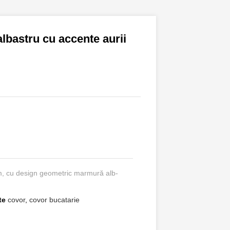
lbastru cu accente aurii
m, cu design geometric marmură alb-
te
covor
,
covor bucatarie