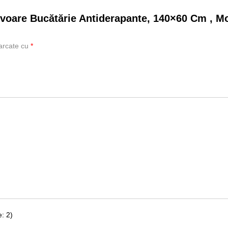
covoare Bucătărie Antiderapante, 140×60 Cm , 
marcate cu
*
: 2)