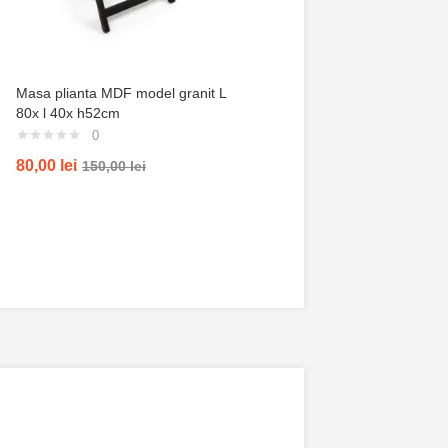
Masa plianta MDF model granit L
Trusa de gradinarit com
80x l 40x h52cm
servieta, 14 piese
0
0
80,00
lei
100,00
lei
150,00
lei
200,00
lei