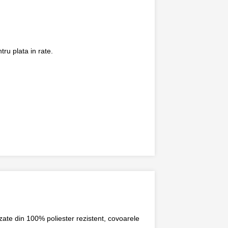
ru plata in rate.
izate din
100% poliester rezistent
, covoarele