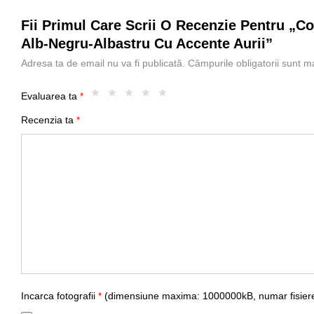
Fii Primul Care Scrii O Recenzie Pentru „
Alb-Negru-Albastru Cu Accente Aurii”
Adresa ta de email nu va fi publicată.
Câmpurile obligatorii sunt 
Evaluarea ta
*
Recenzia ta
*
Incarca fotografii
*
(dimensiune maxima: 1000000kB, numar fisiere