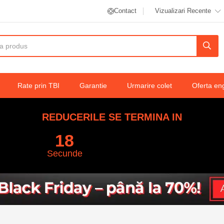
cm , model geometric marmură alb-negru-
Contact
Vizualizari Recente
Rate prin TBI
Garantie
Urmarire colet
Oferta en
REDUCERILE SE TERMINA IN
17
Secunde