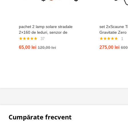
pachet 2 lamp solare stradale
set 2xScaune Ti
2×160 de leduri, senzor de
Gravitatie Zero
miscare
Gradina Sau Pla
37
1
Bauturi, Reglab
Evaluat la
Evaluat la
65,00
lei
275,00
lei
120,00
lei
600
4.76
din 5
5.00
din 5
Cumpărate frecvent