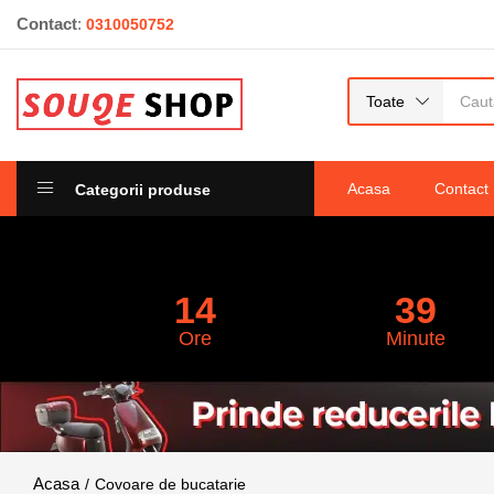
Contact
:
covoare bucătărie antiderapante, 140×60 
0310050752
albastru cu accente aurii
0
recenzii
Toate
Acasa
Contact
Categorii produse
14
39
Ore
Minute
Covoare de bucatarie