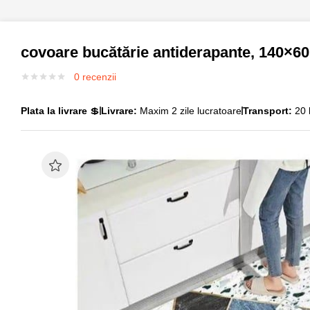
covoare bucătărie antiderapante, 140×60
0
recenzii
Plata la livrare
💲
Livrare:
Maxim 2 zile lucratoare
Transport:
20 l