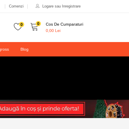
Comenzi
Logare sau Inregistrare
50,00
lei
100,00
lei
Valabilitate:
Stoc epuizat
0
Cos De Cumparaturi
0
0,00
Lei
gross
Blog