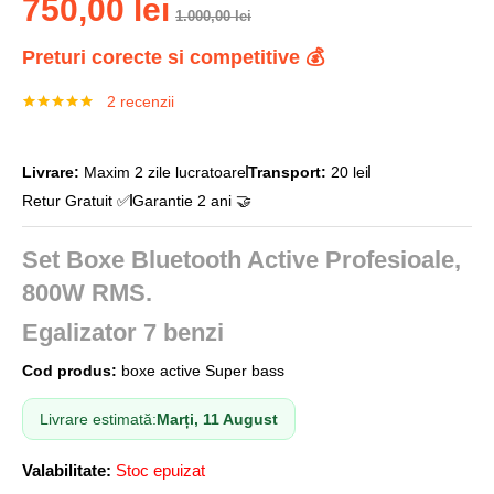
750,00
lei
1.000,00
lei
Preturi corecte si competitive 💰
2
recenzii
Evaluat la
2
5.00
din 5
pe baza a
evaluări de
Livrare:
Maxim 2 zile lucratoare
Transport:
20 lei
la clienți
Retur Gratuit ✅
Garantie 2 ani 🤝
Set Boxe Bluetooth Active Profesioale,
800W RMS.
Egalizator 7 benzi
Cod produs:
boxe active Super bass
Livrare estimată:
Marți, 11 August
Valabilitate:
Stoc epuizat