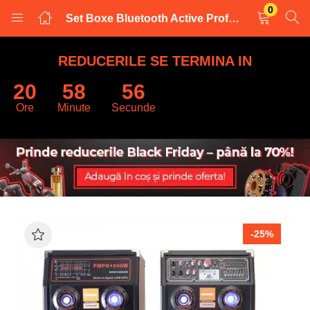
0
Set Boxe Bluetooth Active Professioale, 800W, Microfon Egalizator 5 benzi
LOGARE
INREGISTRARE
REDUCERILE SE TERMINA IN
20
58
55
Introduceti numele de utilizator și parola pentru a va autentifica.
Ore
Minute
Secunde
Retine datele
-25%
Logare
Parola uitata?