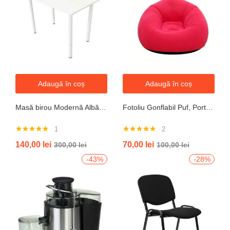
Adaugă în coș
Adaugă în coș
Masă birou Modernă Albă, 100x60x74 cm — Design Minimalist, Blat MDF și Picioare Metalice”
Fotoliu Gonflabil Puf, Portabil, Portocalie, verde, gri, albastru
1
2
Evaluat la
Evaluat la
140,00
lei
70,00
lei
300,00
lei
100,00
lei
5.00
din 5
5.00
din 5
-43%
-28%