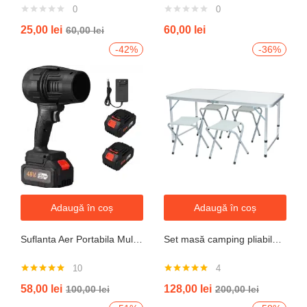
0
0
25,00
lei
60,00
lei
60,00
lei
-42%
-36%
Adaugă în coș
Adaugă în coș
Suflanta Aer Portabila Multifunctionala pentru uscare masina, zapada, apa, calculator, gratar, frunze si praf, 2 acumulatori inclusi 48V
Set masă camping pliabilă cu 4 scaune jrh aluminiu ușor, reglabil pe înălțime, portabil pentru picnic, grătar, excursii, pescuit 120×60 cm
10
4
Evaluat la
Evaluat la
58,00
lei
128,00
lei
100,00
lei
200,00
lei
4.90
din 5
5.00
din 5