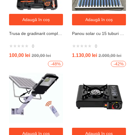
Adaugă în coș
Adaugă în coș
Trusa de gradinarit completa servieta, 14 piese
Panou solar cu 15 tuburi vidate pentru preparare apa calda menajera cu rezervor nepresurizat 150 litri jrh
0
0
100,00
lei
1.130,00
lei
200,00
lei
2.000,00
lei
-48%
-42%
Adaugă în coș
Adaugă în coș