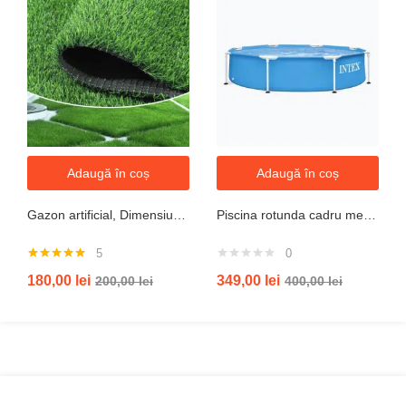
Adaugă în coș
Adaugă în coș
Gazon artificial, Dimensiune 2mx5m, Grosime 10mm
Piscina rotunda cadru metal intex, 244cm x 51 cm
5
0
Evaluat la
180,00
lei
349,00
lei
200,00
lei
400,00
lei
5.00
din 5