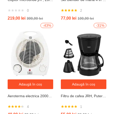
0
2
Evaluat la
219,00
lei
77,00
lei
300,00
lei
100,00
lei
5.00
din 5
-43%
-31%
Adaugă în coș
Adaugă în coș
Aeroterma electrica 2000W cu termostat si ventilație aer rece, protectie la supraincalzire
Filtru de cafea JRH, Putere 550-650W, Capacitate 600ml, Functie mentinere la cald, Functie Anti-Picurare, Functioneaza cu cafea macinata
4
1
Evaluat la
Evaluat la