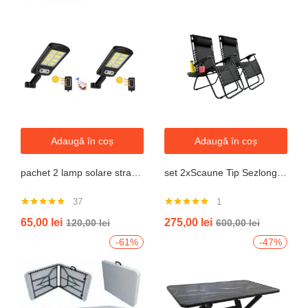
Adaugă în coș
Adaugă în coș
pachet 2 lamp solare stradale 2×160 de leduri, senzor de miscare
set 2xScaune Tip Sezlong Pliabil Gravitatie Zero Pentru Terasa, Gradina Sau Plaja , Tetiera, Suport Bauturi, Reglabil, Negru
37
1
Evaluat la
Evaluat la
65,00
lei
275,00
lei
120,00
lei
600,00
lei
4.76
din 5
5.00
din 5
-61%
-47%