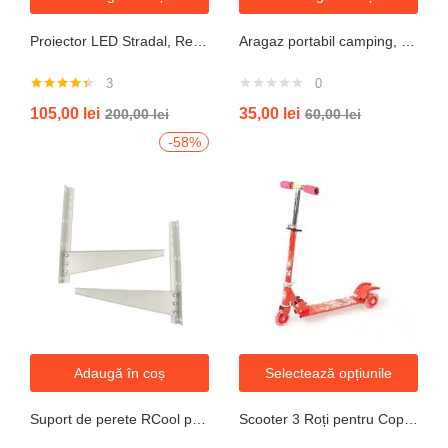
Proiector LED Stradal, Rezistent La Apa IP67, Cu Panou Solar, 100W, 220LED, Cu Telecomanda
Aragaz portabil camping, aprindere automata, negru
3
0
Evaluat la
105,00
lei
35,00
lei
200,00
lei
60,00
lei
4.33
din 5
-58%
Adaugă în coș
Selectează opțiunile
Suport de perete RCool pentru aparate de climatizare split 120KG
Scooter 3 Roți pentru Copii – Design Pliabil din Oțel, Mecanism de Direcție Sigur, Potrivit pentru Vârsta 3+ Ani, Culoare Albastră