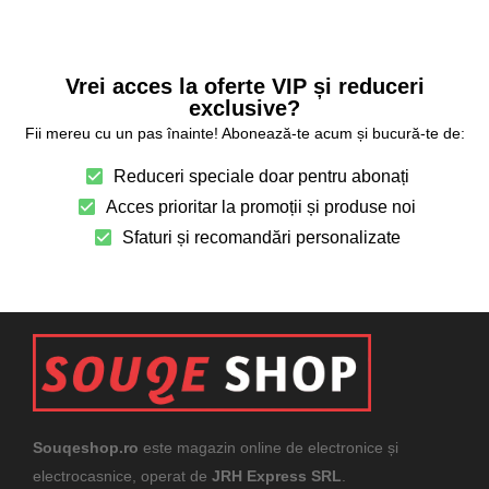
Vrei acces la oferte VIP și reduceri
exclusive?
Fii mereu cu un pas înainte! Abonează-te acum și bucură-te de:
Reduceri speciale doar pentru abonați
Acces prioritar la promoții și produse noi
Sfaturi și recomandări personalizate
Souqeshop.ro
este magazin online de electronice și
electrocasnice, operat de
JRH Express SRL
.