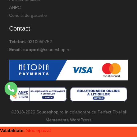
ANPC
Conditii de garantie
Contact
Telefon:
0310050752
Email: support
@souqeshop.ro
©
2018-2026
Souqeshop.ro In colaborare cu
Perfect Pixel
si
Mentenanta WordPress
Valabilitate:
Stoc epuizat