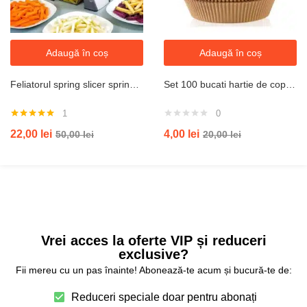
Adaugă în coș
Adaugă în coș
Feliatorul spring slicer spring slicer pentru legume si fructe
Set 100 bucati hartie de copt pentru air fryer, friteuza, Unica folosinta, 20cmx4.5 cm, Maro, Rotund
1
0
Evaluat la
22,00
lei
4,00
lei
50,00
lei
20,00
lei
5.00
din 5
Vrei acces la oferte VIP și reduceri
exclusive?
Fii mereu cu un pas înainte! Abonează-te acum și bucură-te de:
Reduceri speciale doar pentru abonați