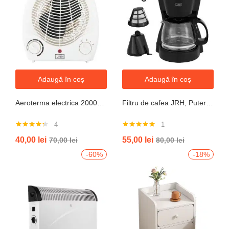
Adaugă în coș
Adaugă în coș
Aeroterma electrica 2000W cu termostat si ventilație aer rece, protectie la supraincalzire
Filtru de cafea JRH, Putere 550-650W, Capacitate 600ml, Functie mentinere la cald, Functie Anti-Picurare, Functioneaza cu cafea macinata
4
1
Evaluat la
Evaluat la
40,00
lei
55,00
lei
70,00
lei
80,00
lei
4.25
din 5
5.00
din 5
-60%
-18%