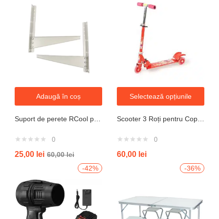
Adaugă în coș
Selectează opțiunile
Suport de perete RCool pentru aparate de climatizare split 120KG
Scooter 3 Roți pentru Copii – Design Pliabil din Oțel, Mecanism de Direcție Sigur, Potrivit pentru Vârsta 3+ Ani, Culoare Albastră
0
0
25,00
lei
60,00
lei
60,00
lei
-42%
-36%