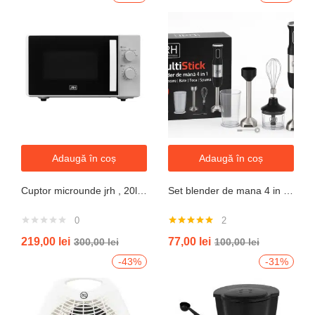
Adaugă în coș
Adaugă în coș
Cuptor microunde jrh , 20l, 700W, alb 5 trepte putere
Set blender de mana 4 in 1, 800W JRH multiStick Inox, Accesorii Incluse
0
2
Evaluat la
219,00
lei
77,00
lei
300,00
lei
100,00
lei
5.00
din 5
-43%
-31%