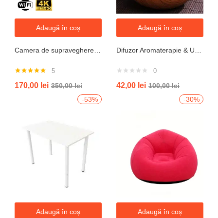
Adaugă în coș
Adaugă în coș
Camera de supraveghere WIFI 6K, 12MP, ZOOM 10X, 3 Camere, 1 Senzor, Control din aplicatie, Comunicare bidirectionala, Urmarire automata, Multi lens
Difuzor Aromaterapie & Umidificator Mini Vulcan 300ml cu Flacără LED – Design Compact, Silențios
5
0
Evaluat la
170,00
lei
42,00
lei
350,00
lei
100,00
lei
5.00
din 5
-53%
-30%
Adaugă în coș
Adaugă în coș