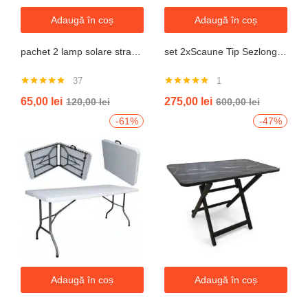
Adaugă în coș
Adaugă în coș
pachet 2 lamp solare stradale 2×160 de leduri, senzor de miscare
set 2xScaune Tip Sezlong Pliabil Gravitatie Zero Pentru Terasa, Gradina Sau Plaja , Tetiera, Suport Bauturi, Reglabil, Negru
37
1
Evaluat la
Evaluat la
65,00
lei
275,00
lei
120,00
lei
600,00
lei
4.76
din 5
5.00
din 5
-61%
-47%
Adaugă în coș
Adaugă în coș