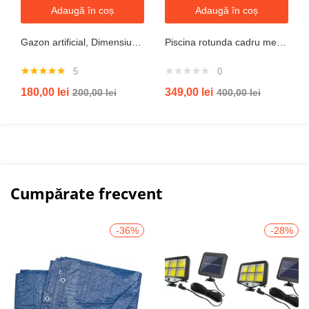
Adaugă în coș
Adaugă în coș
Gazon artificial, Dimensiune 2mx5m, Grosime 10mm
Piscina rotunda cadru metal intex, 244cm x 51 cm
5
0
Evaluat la
180,00
lei
349,00
lei
200,00
lei
400,00
lei
5.00
din 5
Cumpărate frecvent
-36%
-28%