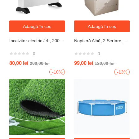
Adaugă în coș
Adaugă în coș
Incalzitor electric Jrh, 2000W, 3 trepte de putere, termostat, 340x140x570 mm, alb
Noptieră Albă, 2 Sertare, Design Modern cu Margini Protecție, 40x34x50 cm
0
0
80,00
lei
99,00
lei
200,00
lei
120,00
lei
-10%
-13%