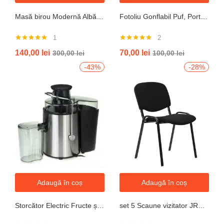
Masă birou Modernă Albă, 100x60x74 cm — Design Minimalist, Blat MDF și Picioare Metalice”
Fotoliu Gonflabil Puf, Portabil, Portocalie, verde, gri, albastru
1
2
Evaluat la
Evaluat la
140,00
lei
70,00
lei
300,00
lei
100,00
lei
5.00
din 5
5.00
din 5
-43%
-28%
Adaugă în coș
Adaugă în coș
Storcător Electric Fructe și Legume JRH, 800W, Recipient 500ml, Negru-Gri.
set 5 Scaune vizitator JRH, cadru oțel, tapițerie textilă, 200 kg