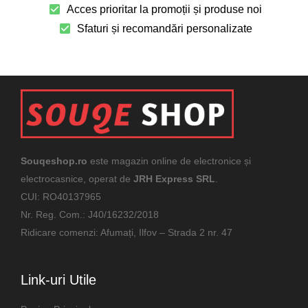
Acces prioritar la promoții și produse noi
Sfaturi și recomandări personalizate
Souqeshop.ro
este magazin online de electronice și
electrocasnice, operat de
JRH Express SRL
.
CUI: RO40137965
Nr. Reg. Com.: J40/16232/2018
Ridicare comenzi: Afumați, Ilfov – Strada 2 nr. 47
Link-uri Utile