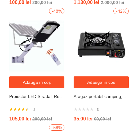
100,00
lei
1.130,00
lei
200,00
lei
2.000,00
lei
-48%
-42%
Adaugă în coș
Adaugă în coș
Proiector LED Stradal, Rezistent La Apa IP67, Cu Panou Solar, 100W, 220LED, Cu Telecomanda
Aragaz portabil camping, aprindere automata, negru
3
0
Evaluat la
105,00
lei
35,00
lei
200,00
lei
60,00
lei
4.33
din 5
-58%