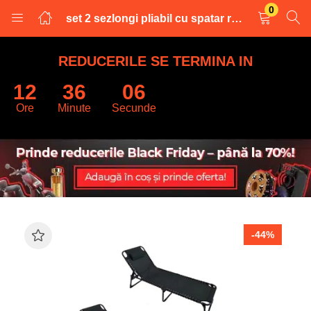
0
set 2 sezlongi pliabil cu spatar reglabil si perna, 190x56x83cm
LOGARE
INREGISTRARE
REDUCERILE SE TERMINA IN
12
36
06
Introduceti numele de utilizator și parola pentru a va autentifica.
Ore
Minute
Secunde
Retine datele
-44%
Logare
Parola uitata?