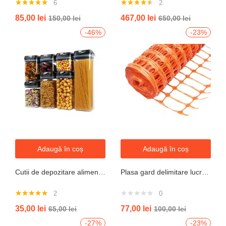
6
2
Evaluat la
Evaluat la
85,00
lei
467,00
lei
150,00
lei
650,00
lei
5.00
din 5
4.50
din 5
-46%
-23%
Adaugă în coș
Adaugă în coș
Cutii de depozitare alimente, Set din 7 Cutii pentru Condimente, Cereale, Cutii pentru Bucatarie, din Plastic PP, Cutii Alimentare, Diferite Dimensiuni, Transparente
Plasa gard delimitare lucrari 1mx50m cu ochi 70x40mm, 110g/m portocaliu
2
0
Evaluat la
35,00
lei
77,00
lei
65,00
lei
100,00
lei
5.00
din 5
-27%
-23%