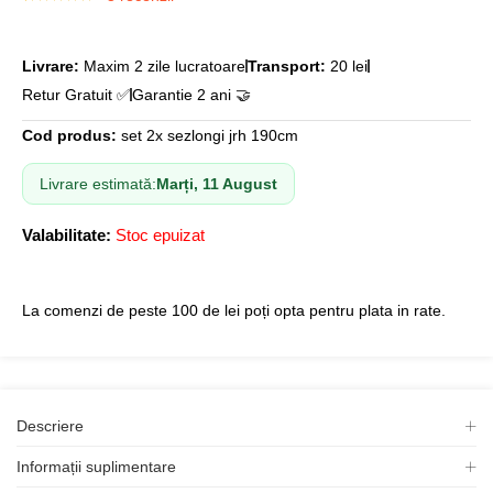
Evaluat la
3
5.00
din 5
pe baza a
evaluări de
Livrare:
Maxim 2 zile lucratoare
Transport:
20 lei
la clienți
Retur Gratuit ✅
Garantie 2 ani 🤝
Cod produs:
set 2x sezlongi jrh 190cm
Livrare estimată:
Marți, 11 August
Valabilitate:
Stoc epuizat
La comenzi de peste 100 de lei poți opta pentru plata in rate.
Descriere
Informații suplimentare