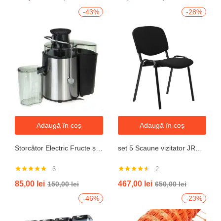
-43%
-28%
Adaugă în coș
Adaugă în coș
Storcător Electric Fructe și Legume JRH, 800W, Recipient 500ml, Negru-Gri.
set 5 Scaune vizitator JRH, cadru oțel, tapițerie textilă, 200 kg
6
2
Evaluat la
Evaluat la
85,00
lei
467,00
lei
150,00
lei
650,00
lei
5.00
din 5
4.50
din 5
-46%
-23%