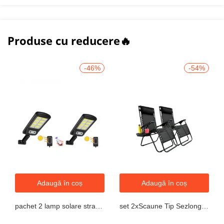
Produse cu reducere🔥
-46%
-54%
Adaugă în coș
Adaugă în coș
pachet 2 lamp solare stradale 2×160 de leduri, senzor de miscare
set 2xScaune Tip Sezlong Pliabil Gravitatie Zero Pentru Terasa, Gradina Sau Plaja , Tetiera, Suport Bauturi, Reglabil, Negru