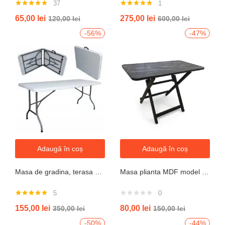
37
1
Evaluat la
Evaluat la
65,00
lei
275,00
lei
120,00
lei
600,00
lei
4.76
din 5
5.00
din 5
-56%
-47%
Adaugă în coș
Adaugă în coș
Masa de gradina, terasa si curte, dreptunghiulara, otel, 180x74x74 cm, alba
Masa plianta MDF model granit L 80x l 40x h52cm
5
0
Evaluat la
155,00
lei
80,00
lei
350,00
lei
150,00
lei
5.00
din 5
-50%
-44%