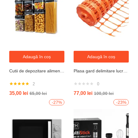
Adaugă în coș
Adaugă în coș
Cutii de depozitare alimente, Set din 7 Cutii pentru Condimente, Cereale, Cutii pentru Bucatarie, din Plastic PP, Cutii Alimentare, Diferite Dimensiuni, Transparente
Plasa gard delimitare lucrari 1mx50m cu ochi 70x40mm, 110g/m portocaliu
2
0
Evaluat la
35,00
lei
77,00
lei
65,00
lei
100,00
lei
5.00
din 5
-27%
-23%