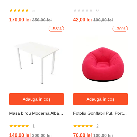
5
0
Evaluat la
170,00
lei
42,00
lei
350,00
lei
100,00
lei
5.00
din 5
-53%
-30%
Adaugă în coș
Adaugă în coș
Masă birou Modernă Albă, 100x60x74 cm — Design Minimalist, Blat MDF și Picioare Metalice”
Fotoliu Gonflabil Puf, Portabil, Portocalie, verde, gri, albastru
1
2
Evaluat la
Evaluat la
140,00
lei
70,00
lei
300,00
lei
100,00
lei
5.00
din 5
5.00
din 5