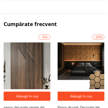
Cumpărate frecvent
-5%
-20%
Adaugă în coș
Adaugă în coș
panou decorativ perete din mdf riflat 3D modern stejar
Panou Acustic Decorativ Hexagonal Riflaj Modular Fagure, Cod 335s Nuc Auriu Premium