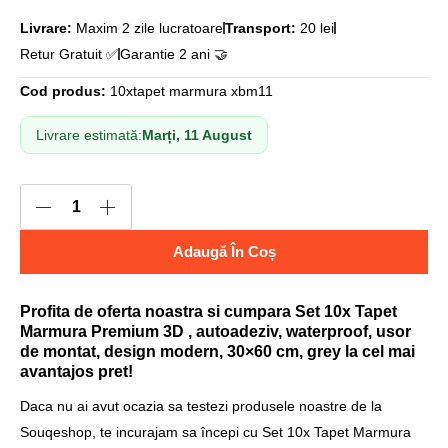
Livrare:
Maxim 2 zile lucratoare
Transport:
20 lei
Retur Gratuit ✅
Garantie 2 ani 🤝
Cod produs:
10xtapet marmura xbm11
Livrare estimată:
Marți, 11 August
Adaugă În Coș
Profita de oferta noastra si cumpara Set 10x Tapet
Marmura Premium 3D , autoadeziv, waterproof, usor
de montat, design modern, 30×60 cm, grey la cel mai
avantajos pret!
Daca nu ai avut ocazia sa testezi produsele noastre de la
Souqeshop, te incurajam sa începi cu Set 10x Tapet Marmura