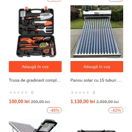
Adaugă în coș
Adaugă în coș
Trusa de gradinarit completa servieta, 14 piese
Panou solar cu 15 tuburi vidate pentru preparare apa calda menajera cu rezervor nepresurizat 150 litri jrh
0
0
100,00
lei
1.130,00
lei
200,00
lei
2.000,00
lei
-48%
-42%