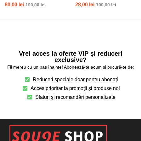
Evaluat la
80,00
lei
28,00
lei
100,00
lei
100,00
lei
4.82
din 5
Vrei acces la oferte VIP și reduceri
exclusive?
Fii mereu cu un pas înainte! Abonează-te acum și bucură-te de:
Reduceri speciale doar pentru abonați
Acces prioritar la promoții și produse noi
Sfaturi și recomandări personalizate