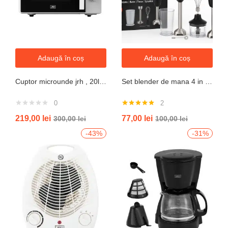
Adaugă în coș
Adaugă în coș
Cuptor microunde jrh , 20l, 700W, alb 5 trepte putere
Set blender de mana 4 in 1, 800W JRH multiStick Inox, Accesorii Incluse
0
2
Evaluat la
219,00
lei
77,00
lei
300,00
lei
100,00
lei
5.00
din 5
-43%
-31%