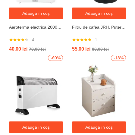
Adaugă în coș
Adaugă în coș
Aeroterma electrica 2000W cu termostat si ventilație aer rece, protectie la supraincalzire
Filtru de cafea JRH, Putere 550-650W, Capacitate 600ml, Functie mentinere la cald, Functie Anti-Picurare, Functioneaza cu cafea macinata
4
1
Evaluat la
Evaluat la
40,00
lei
55,00
lei
70,00
lei
80,00
lei
4.25
din 5
5.00
din 5
-60%
-18%
Adaugă în coș
Adaugă în coș