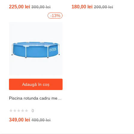
Evaluat la
225,00
lei
180,00
lei
300,00
lei
200,00
lei
5.00
din 5
-13%
Adaugă în coș
Piscina rotunda cadru metal intex, 244cm x 51 cm
0
349,00
lei
400,00
lei