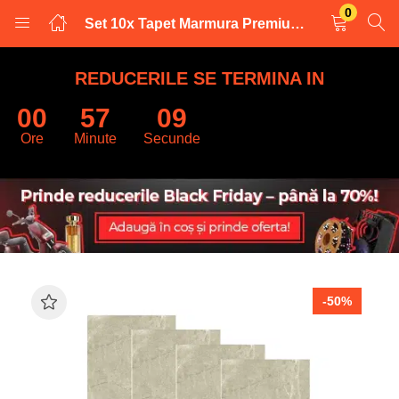
0
Set 10x Tapet Marmura Premium 3D , autoadeziv, waterproof, usor de montat, design modern, 30×60 cm, grey
LOGARE
INREGISTRARE
REDUCERILE SE TERMINA IN
00
57
08
Introduceti numele de utilizator și parola pentru a va autentifica.
Ore
Minute
Secunde
Retine datele
-50%
Logare
Parola uitata?