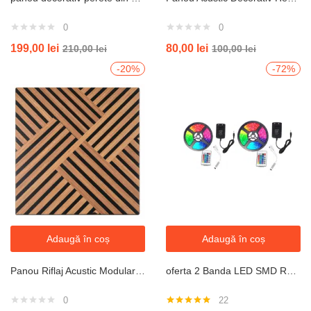
0
0
199,00
lei
80,00
lei
210,00
lei
100,00
lei
-20%
-72%
Adaugă în coș
Adaugă în coș
Panou Riflaj Acustic Modular 60×60 cm
oferta 2 Banda LED SMD RGB , Lungime 5 Metri cu controller , telecomanda , transformator
0
22