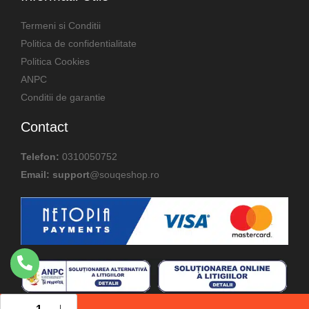
Termeni si Conditii
Politica de confidentialitate
Politica Cookies
ANPC
Conditii de garantie
Contact
Telefon:
0310050752
Email: support
@souqeshop.ro