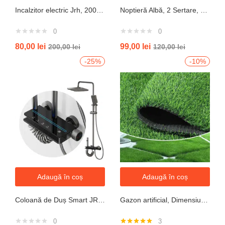
Incalzitor electric Jrh, 2000W, 3 trepte de putere, termostat, 340x140x570 mm, alb
Noptieră Albă, 2 Sertare, Design Modern cu Margini Protecție, 40x34x50 cm
0
0
80,00
lei
99,00
lei
200,00
lei
120,00
lei
-25%
-10%
Adaugă în coș
Adaugă în coș
Coloană de Duș Smart JRH c90 – Display LED si banda led, Temperatură Digitală, 4 Moduri de Curgere
Gazon artificial, Dimensiune 2mx5m, Grosime 10mm
0
3