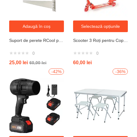
Adaugă în coș
Selectează opțiunile
Suport de perete RCool pentru aparate de climatizare split 120KG
Scooter 3 Roți pentru Copii – Design Pliabil din Oțel, Mecanism de Direcție Sigur, Potrivit pentru Vârsta 3+ Ani, Culoare Albastră
0
0
25,00
lei
60,00
lei
60,00
lei
-42%
-36%