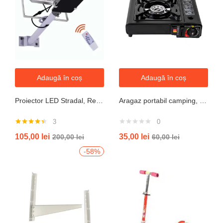
Adaugă în coș
Adaugă în coș
Proiector LED Stradal, Rezistent La Apa IP67, Cu Panou Solar, 100W, 220LED, Cu Telecomanda
Aragaz portabil camping, aprindere automata, negru
3
0
Evaluat la
105,00
lei
35,00
lei
200,00
lei
60,00
lei
4.33
din 5
-58%