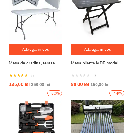
Adaugă în coș
Adaugă în coș
Masa de gradina, terasa si curte, dreptunghiulara, otel, 180x74x74 cm, alba
Masa plianta MDF model granit L 80x l 40x h52cm
5
0
Evaluat la
135,00
lei
80,00
lei
350,00
lei
150,00
lei
5.00
din 5
-50%
-44%