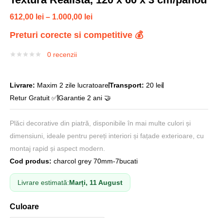
612,00
lei
–
1.000,00
lei
Preturi corecte si competitive 💰
0
recenzii
Livrare:
Maxim 2 zile lucratoare
Transport:
20 lei
Retur Gratuit ✅
Garantie 2 ani 🤝
Plăci decorative din piatră, disponibile în mai multe culori și
dimensiuni, ideale pentru pereți interiori și fațade exterioare, cu
montaj rapid și aspect modern.
Cod produs:
charcol grey 70mm-7bucati
Livrare estimată:
Marți, 11 August
Culoare