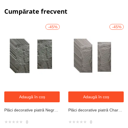
Cumpărate frecvent
-45%
-45%
Adaugă în coș
Adaugă în coș
Plăci decorative piatră Negru Slim 1200x600x30 mm (10 buc/cutie)
Plăci decorative piatră Charcoal Grey 1200x600x70 mm (10 buc/cutie)
0
0