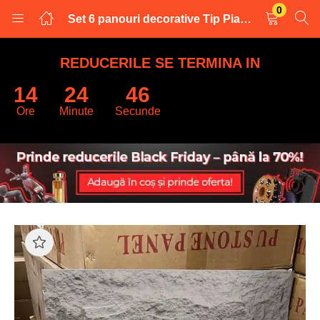
0
Set 6 panouri decorative Tip Piatra, 3D Textura Realista, 120 x 60 x 3 cm/panou
LOGARE
INREGISTRARE
REDUCERILE SE TERMINA IN
14
24
44
Introduceti numele de utilizator și parola pentru a va autentifica.
Ore
Minute
Secunde
Retine datele
Logare
Parola uitata?