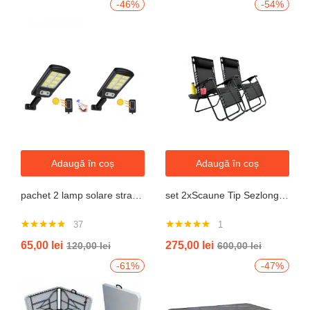
-46%
-54%
Adaugă în coș
Adaugă în coș
pachet 2 lamp solare stradale 2×160 de leduri, senzor de miscare
set 2xScaune Tip Sezlong Pliabil Gravitatie Zero Pentru Terasa, Gradina Sau Plaja , Tetiera, Suport Bauturi, Reglabil, Negru
37
1
Evaluat la
Evaluat la
65,00
lei
275,00
lei
120,00
lei
600,00
lei
4.76
din 5
5.00
din 5
-61%
-47%