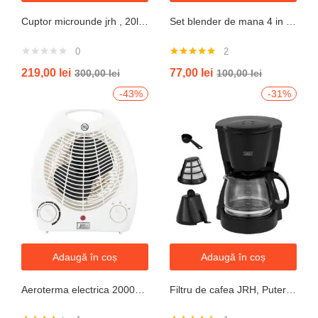
Cuptor microunde jrh , 20l, 700W, alb 5 trepte putere
Set blender de mana 4 in 1, 800W JRH multiStick Inox, Accesorii Incluse
0
2
Evaluat la
219,00
lei
77,00
lei
300,00
lei
100,00
lei
5.00
din 5
-43%
-31%
Adaugă în coș
Adaugă în coș
Aeroterma electrica 2000W cu termostat si ventilație aer rece, protectie la supraincalzire
Filtru de cafea JRH, Putere 550-650W, Capacitate 600ml, Functie mentinere la cald, Functie Anti-Picurare, Functioneaza cu cafea macinata