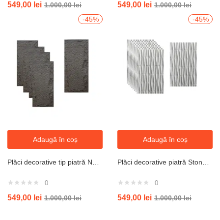
549,00
lei
549,00
lei
1.000,00
lei
1.000,00
lei
-45%
-45%
Adaugă în coș
Adaugă în coș
Plăci decorative tip piatră Negru 1200x600x50 mm (9 buc/cutie)
Plăci decorative piatră Stone White (13 buc/cutie)
0
0
549,00
lei
549,00
lei
1.000,00
lei
1.000,00
lei