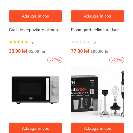
Adaugă în coș
Adaugă în coș
Cutii de depozitare alimente, Set din 7 Cutii pentru Condimente, Cereale, Cutii pentru Bucatarie, din Plastic PP, Cutii Alimentare, Diferite Dimensiuni, Transparente
Plasa gard delimitare lucrari 1mx50m cu ochi 70x40mm, 110g/m portocaliu
2
0
Evaluat la
35,00
lei
77,00
lei
65,00
lei
100,00
lei
5.00
din 5
-27%
-23%
Adaugă în coș
Adaugă în coș