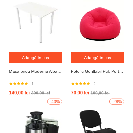
Adaugă în coș
Adaugă în coș
Masă birou Modernă Albă, 100x60x74 cm — Design Minimalist, Blat MDF și Picioare Metalice”
Fotoliu Gonflabil Puf, Portabil, Portocalie, verde, gri, albastru
1
2
Evaluat la
Evaluat la
140,00
lei
70,00
lei
300,00
lei
100,00
lei
5.00
din 5
5.00
din 5
-43%
-28%