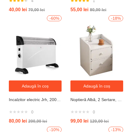
4
1
Evaluat la
Evaluat la
40,00
lei
55,00
lei
70,00
lei
80,00
lei
4.25
din 5
5.00
din 5
-60%
-18%
Adaugă în coș
Adaugă în coș
Incalzitor electric Jrh, 2000W, 3 trepte de putere, termostat, 340x140x570 mm, alb
Noptieră Albă, 2 Sertare, Design Modern cu Margini Protecție, 40x34x50 cm
0
0
80,00
lei
99,00
lei
200,00
lei
120,00
lei
-10%
-13%