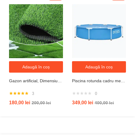
Adaugă în coș
Adaugă în coș
Gazon artificial, Dimensiune 2mx5m, Grosime 10mm
Piscina rotunda cadru metal intex, 244cm x 51 cm
3
0
Evaluat la
180,00
lei
349,00
lei
200,00
lei
400,00
lei
5.00
din 5