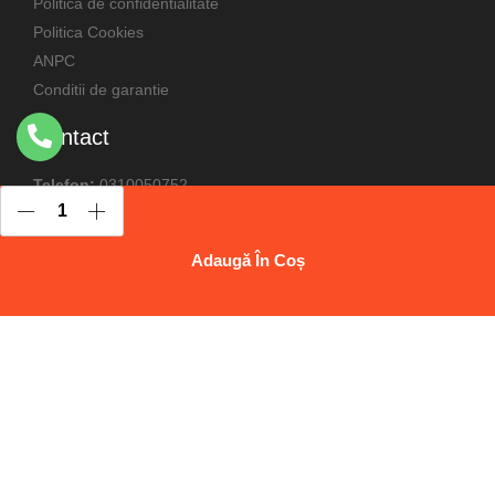
Politica de confidentialitate
Politica Cookies
ANPC
Conditii de garantie
Contact
Telefon:
0310050752
Email: support
@souqeshop.ro
Adaugă În Coș
©
2018-2026
Souqeshop.ro In colaborare cu
Perfect Pixel
si
Mentenanta WordPress