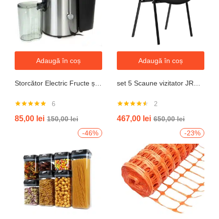
Adaugă în coș
Adaugă în coș
Storcător Electric Fructe și Legume JRH, 800W, Recipient 500ml, Negru-Gri.
set 5 Scaune vizitator JRH, cadru oțel, tapițerie textilă, 200 kg
6
2
Evaluat la
Evaluat la
85,00
lei
467,00
lei
150,00
lei
650,00
lei
5.00
din 5
4.50
din 5
-46%
-23%