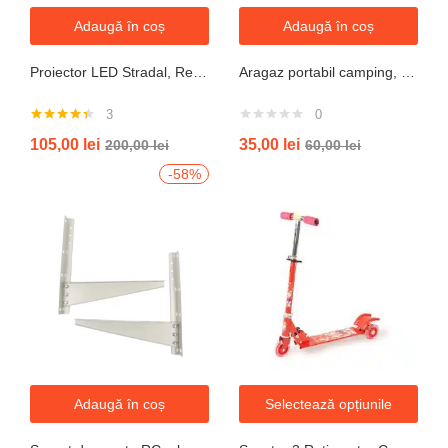
Adaugă în coș
Adaugă în coș
Proiector LED Stradal, Rezistent La Apa IP67, Cu Panou Solar, 100W, 220LED, Cu Telecomanda
Aragaz portabil camping, aprindere automata, negru
3
0
Evaluat la
105,00
lei
35,00
lei
200,00
lei
60,00
lei
4.33
din 5
-58%
Adaugă în coș
Selectează opțiunile