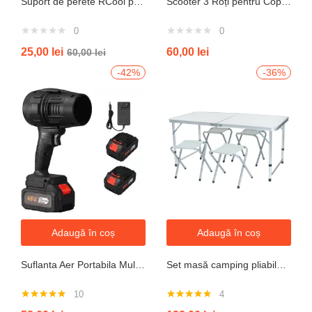
Suport de perete RCool pentru aparate de climatizare split 120KG
Scooter 3 Roți pentru Copii – Design Pliabil din Oțel, Mecanism de Direcție Sigur, Potrivit pentru Vârsta 3+ Ani, Culoare Albastră
0
0
25,00
lei
60,00
lei
60,00
lei
-42%
-36%
Adaugă în coș
Adaugă în coș
Suflanta Aer Portabila Multifunctionala pentru uscare masina, zapada, apa, calculator, gratar, frunze si praf, 2 acumulatori inclusi 48V
Set masă camping pliabilă cu 4 scaune jrh aluminiu ușor, reglabil pe înălțime, portabil pentru picnic, grătar, excursii, pescuit 120×60 cm
10
4
Evaluat la
Evaluat la