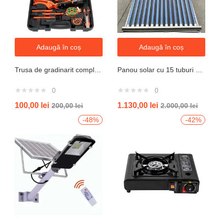
Adaugă în coș
Adaugă în coș
Trusa de gradinarit completa servieta, 14 piese
Panou solar cu 15 tuburi vidate pentru preparare apa calda menajera cu rezervor nepresurizat 150 litri jrh
0
0
100,00
lei
1.130,00
lei
200,00
lei
2.000,00
lei
-48%
-42%