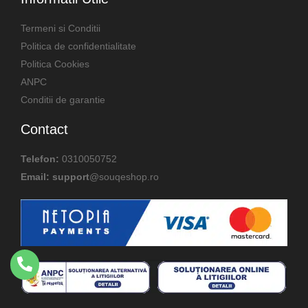
Termeni si Conditii
Politica de confidentialitate
Politica Cookies
ANPC
Conditii de garantie
Contact
Telefon:
0310050752
Email: support
@souqeshop.ro