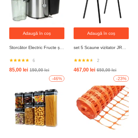
Adaugă în coș
Adaugă în coș
Storcător Electric Fructe și Legume JRH, 800W, Recipient 500ml, Negru-Gri.
set 5 Scaune vizitator JRH, cadru oțel, tapițerie textilă, 200 kg
6
2
Evaluat la
Evaluat la
85,00
lei
467,00
lei
150,00
lei
650,00
lei
5.00
din 5
4.50
din 5
-46%
-23%