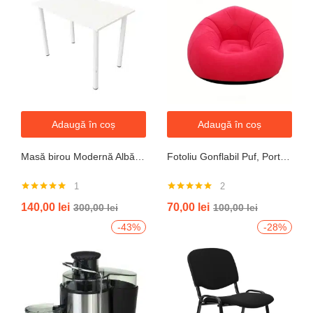
Adaugă în coș
Adaugă în coș
Masă birou Modernă Albă, 100x60x74 cm — Design Minimalist, Blat MDF și Picioare Metalice”
Fotoliu Gonflabil Puf, Portabil, Portocalie, verde, gri, albastru
1
2
Evaluat la
Evaluat la
140,00
lei
70,00
lei
300,00
lei
100,00
lei
5.00
din 5
5.00
din 5
-43%
-28%