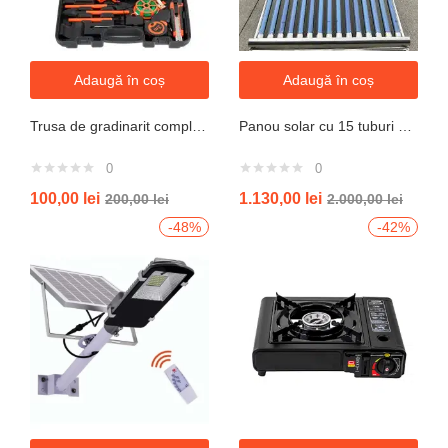
Adaugă în coș
Adaugă în coș
Trusa de gradinarit completa servieta, 14 piese
Panou solar cu 15 tuburi vidate pentru preparare apa calda menajera cu rezervor nepresurizat 150 litri jrh
0
0
100,00
lei
1.130,00
lei
200,00
lei
2.000,00
lei
-48%
-42%