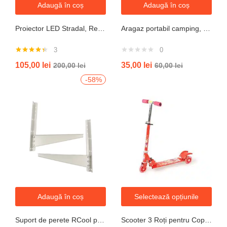
Adaugă în coș
Adaugă în coș
Proiector LED Stradal, Rezistent La Apa IP67, Cu Panou Solar, 100W, 220LED, Cu Telecomanda
Aragaz portabil camping, aprindere automata, negru
3
0
Evaluat la
105,00
lei
35,00
lei
200,00
lei
60,00
lei
4.33
din 5
-58%
Adaugă în coș
Selectează opțiunile
Suport de perete RCool pentru aparate de climatizare split 120KG
Scooter 3 Roți pentru Copii – Design Pliabil din Oțel, Mecanism de Direcție Sigur, Potrivit pentru Vârsta 3+ Ani, Culoare Albastră