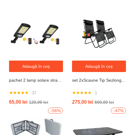
Adaugă în coș
Adaugă în coș
pachet 2 lamp solare stradale 2×160 de leduri, senzor de miscare
set 2xScaune Tip Sezlong Pliabil Gravitatie Zero Pentru Terasa, Gradina Sau Plaja , Tetiera, Suport Bauturi, Reglabil, Negru
37
1
Evaluat la
Evaluat la
65,00
lei
275,00
lei
120,00
lei
600,00
lei
4.76
din 5
5.00
din 5
-56%
-47%