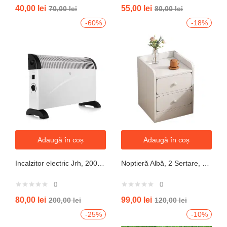
Evaluat la
Evaluat la
40,00
lei
55,00
lei
70,00
lei
80,00
lei
4.25
din 5
5.00
din 5
-60%
-18%
Adaugă în coș
Adaugă în coș
Incalzitor electric Jrh, 2000W, 3 trepte de putere, termostat, 340x140x570 mm, alb
Noptieră Albă, 2 Sertare, Design Modern cu Margini Protecție, 40x34x50 cm
0
0
80,00
lei
99,00
lei
200,00
lei
120,00
lei
-25%
-10%