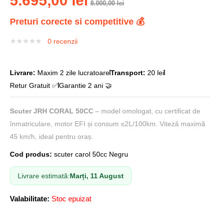
5.695,00
lei
8.000,00
lei
Preturi corecte si competitive 💰
0
recenzii
Livrare:
Maxim 2 zile lucratoare
Transport:
20 lei
Retur Gratuit ✅
Garantie 2 ani 🤝
Scuter JRH CORAL 50CC
– model omologat, cu certificat de
înmatriculare, motor EFI și consum ≤2L/100km. Viteză maximă
45 km/h, ideal pentru oraș.
Cod produs:
scuter carol 50cc Negru
Livrare estimată:
Marți, 11 August
Valabilitate:
Stoc epuizat