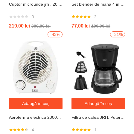
Cuptor microunde jrh , 20l, 700W, alb 5 trepte putere
Set blender de mana 4 in 1, 800W JRH multiStick Inox, Accesorii Incluse
0
2
Evaluat la
219,00
lei
77,00
lei
300,00
lei
100,00
lei
5.00
din 5
-43%
-31%
Adaugă în coș
Adaugă în coș
Aeroterma electrica 2000W cu termostat si ventilație aer rece, protectie la supraincalzire
Filtru de cafea JRH, Putere 550-650W, Capacitate 600ml, Functie mentinere la cald, Functie Anti-Picurare, Functioneaza cu cafea macinata
4
1