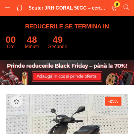
0
Scuter JRH CORAL 50CC – certificat de înmatriculare, motor EFI, 45 km/h
LOGARE
INREGISTRARE
REDUCERILE SE TERMINA IN
00
48
48
Introduceti numele de utilizator și parola pentru a va autentifica.
Ore
Minute
Secunde
Retine datele
-29%
Logare
Parola uitata?