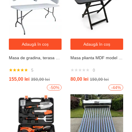
Adaugă în coș
Adaugă în coș
Masa de gradina, terasa si curte, dreptunghiulara, otel, 180x74x74 cm, alba
Masa plianta MDF model granit L 80x l 40x h52cm
5
0
Evaluat la
155,00
lei
80,00
lei
350,00
lei
150,00
lei
5.00
din 5
-50%
-44%