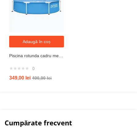
Adaugă în coș
Piscina rotunda cadru metal intex, 244cm x 51 cm
0
349,00
lei
400,00
lei
Cumpărate frecvent