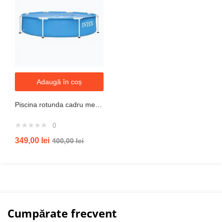
Adaugă în coș
Piscina rotunda cadru metal intex, 244cm x 51 cm
0
349,00
lei
400,00
lei
Cumpărate frecvent