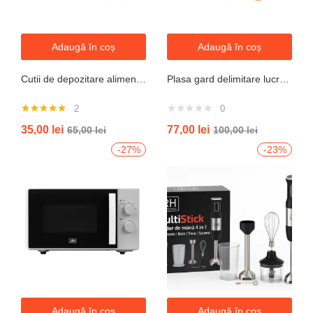
Adaugă în coș
Adaugă în coș
Cutii de depozitare alimente, Set din 7 Cutii pentru Condimente, Cereale, Cutii pentru Bucatarie, din Plastic PP, Cutii Alimentare, Diferite Dimensiuni, Transparente
Plasa gard delimitare lucrari 1mx50m cu ochi 70x40mm, 110g/m portocaliu
2
0
Evaluat la
35,00
lei
77,00
lei
65,00
lei
100,00
lei
5.00
din 5
-27%
-23%
Adaugă în coș
Adaugă în coș