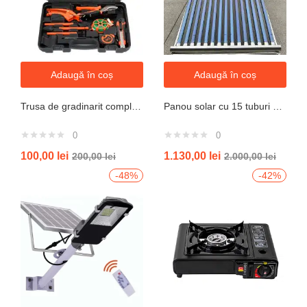
Adaugă în coș
Adaugă în coș
Trusa de gradinarit completa servieta, 14 piese
Panou solar cu 15 tuburi vidate pentru preparare apa calda menajera cu rezervor nepresurizat 150 litri jrh
0
0
100,00
lei
1.130,00
lei
200,00
lei
2.000,00
lei
-48%
-42%