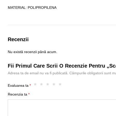
MATERIAL
: POLIPROPILENA
Recenzii
Nu există recenzii până acum.
Fii Primul Care Scrii O Recenzie Pentru „s
Adresa ta de email nu va fi publicată.
Câmpurile obligatorii sunt 
Evaluarea ta
*
Recenzia ta
*