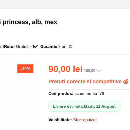
 princess, alb, mex
ei
Retur
Gratuit ✅
Garantie
2 ani 🤝
90,00
lei
-10%
100,00
lei
Preturi corecte si competitive 💰
Cod produs:
scaun nunta f79
Livrare estimată:
Marți, 11 August
Valabilitate:
Stoc epuizat