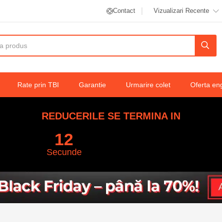
Contact
Vizualizari Recente
princess, alb, mex
Rate prin TBI
Garantie
Urmarire colet
Oferta en
REDUCERILE SE TERMINA IN
11
Secunde