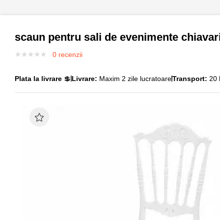
scaun pentru sali de evenimente chiavari
0
recenzii
Plata la livrare
💲
Livrare:
Maxim 2 zile lucratoare
Transport:
20 l