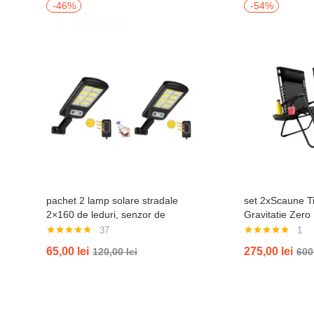
-46%
-54%
pachet 2 lamp solare stradale
set 2xScaune Ti
2×160 de leduri, senzor de
Gravitatie Zero
miscare
Gradina Sau Pla
37
1
Bauturi, Reglab
Evaluat la
Evaluat la
65,00
lei
275,00
lei
120,00
lei
600
4.76
din 5
5.00
din 5