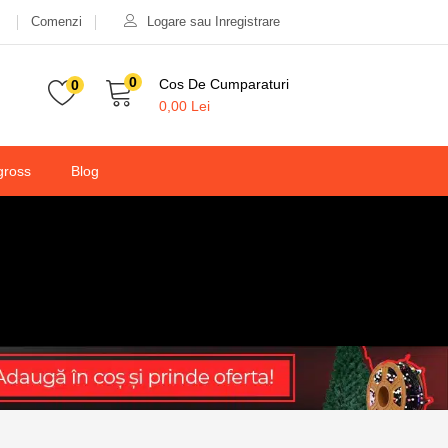
Comenzi
Logare sau Inregistrare
90,00
lei
100,00
lei
Valabilitate:
Stoc epuizat
0
Cos De Cumparaturi
0
0,00
Lei
gross
Blog