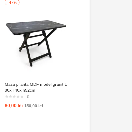
-47%
-50%
Masa plianta MDF model granit L
Trusa de gradinarit com
80x l 40x h52cm
servieta, 14 piese
0
0
80,00
lei
100,00
lei
150,00
lei
200,00
lei