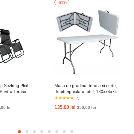
-61%
p Sezlong Pliabil
Masa de gradina, terasa si curte,
 Pentru Terasa,
dreptunghiulara, otel, 180x74x74
ja , Tetiera, Suport
cm, alba
5
il, Negru
Evaluat la
135,00
lei
,00
lei
350,00
lei
5.00
din 5