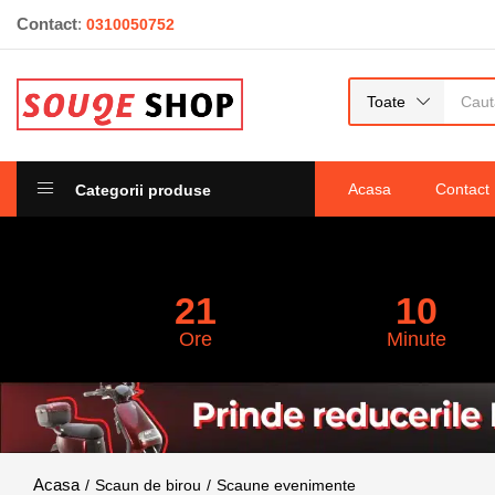
Contact
:
0310050752
scaun pentru sali de evenimente chiavari 
0
recenzii
Toate
Acasa
Contact
Categorii produse
21
10
Ore
Minute
Scaun de birou
Scaune evenimente