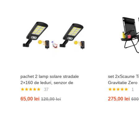
pachet 2 lamp solare stradale
set 2xScaune Ti
2×160 de leduri, senzor de
Gravitatie Zero
miscare
Gradina Sau Pla
37
1
Bauturi, Reglab
Evaluat la
Evaluat la
65,00
lei
275,00
lei
120,00
lei
600
4.76
din 5
5.00
din 5