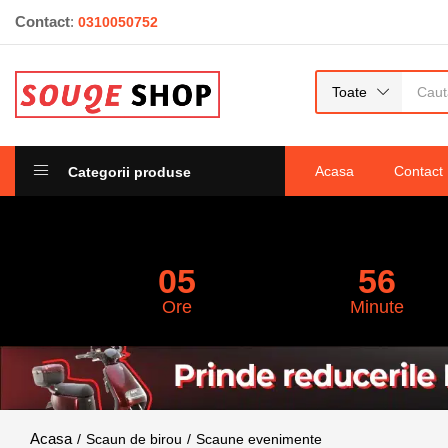
Contact
:
0310050752
scaun pentru sali de evenimente chiavari k
0
recenzii
Toate
Acasa
Contact
Categorii produse
05
56
Ore
Minute
Scaun de birou
Scaune evenimente