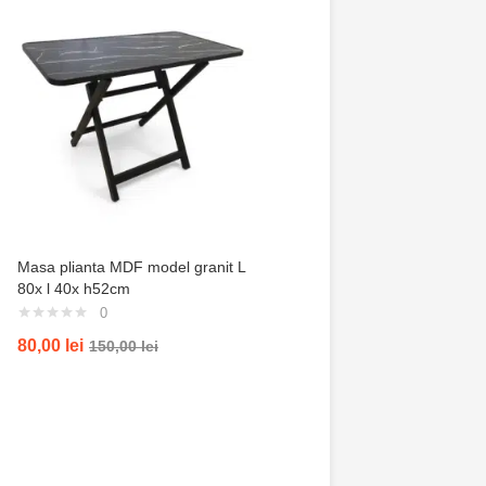
Masa plianta MDF model granit L
Trusa de gradinarit com
80x l 40x h52cm
servieta, 14 piese
0
0
80,00
lei
100,00
lei
150,00
lei
200,00
lei