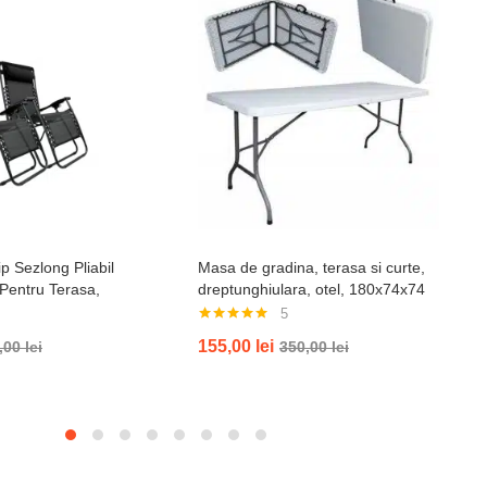
p Sezlong Pliabil
Masa de gradina, terasa si curte,
 Pentru Terasa,
dreptunghiulara, otel, 180x74x74
ja , Tetiera, Suport
cm, alba
5
il, Negru
Evaluat la
155,00
lei
,00
lei
350,00
lei
5.00
din 5