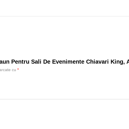
caun Pentru Sali De Evenimente Chiavari King, 
marcate cu
*