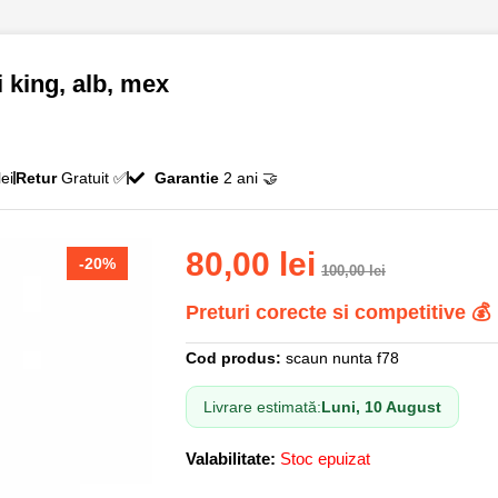
 king, alb, mex
ei
Retur
Gratuit ✅
Garantie
2 ani 🤝
80,00
lei
-20%
100,00
lei
Preturi corecte si competitive 💰
Cod produs:
scaun nunta f78
Livrare estimată:
Luni, 10 August
Valabilitate:
Stoc epuizat