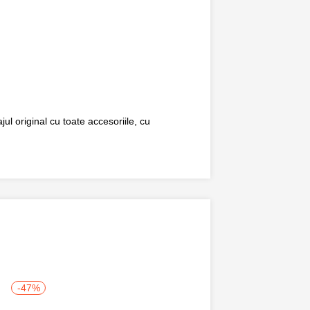
ul original cu toate accesoriile, cu
-47%
-50%