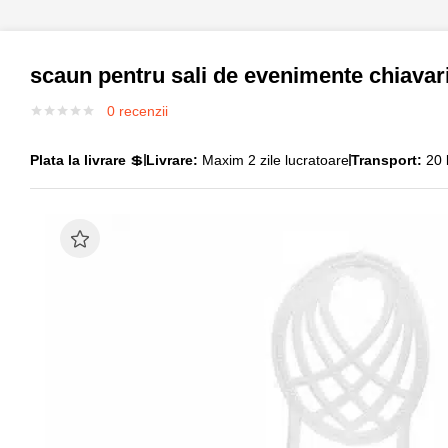
scaun pentru sali de evenimente chiavari
0
recenzii
Plata la livrare
💲
Livrare:
Maxim 2 zile lucratoare
Transport:
20 l