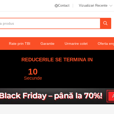
Contact
Vizualizari Recente
ing, alb, mex
Rate prin TBI
Garantie
Urmarire colet
Oferta en
REDUCERILE SE TERMINA IN
09
Secunde