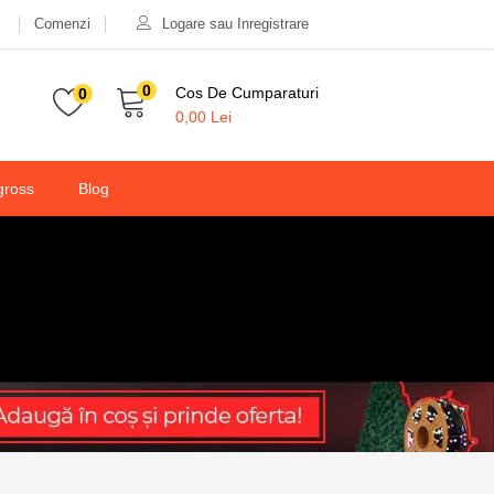
Comenzi
Logare sau Inregistrare
80,00
lei
100,00
lei
Valabilitate:
Stoc epuizat
0
Cos De Cumparaturi
0
0,00
Lei
gross
Blog