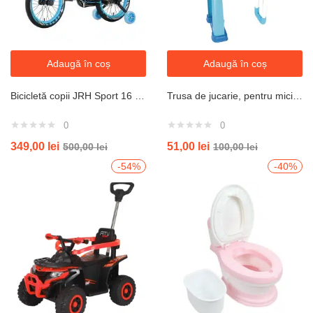
Adaugă în coș
Adaugă în coș
Bicicletă copii JRH Sport 16 inch, cu roți ajutătoare LED, cadru oțel, frână de mână, coș – Negru/Albastru
Trusa de jucarie, pentru micii doctori, contine 22 de piese, 2 in 1, in forma de troler.
0
0
349,00
lei
51,00
lei
500,00
lei
100,00
lei
-54%
-40%