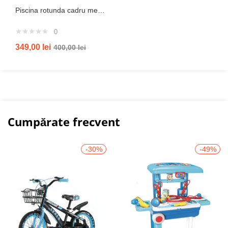
Piscina rotunda cadru metal intex, 244cm x 51 cm
0
349,00
lei
400,00
lei
Cumpărate frecvent
-30%
-49%