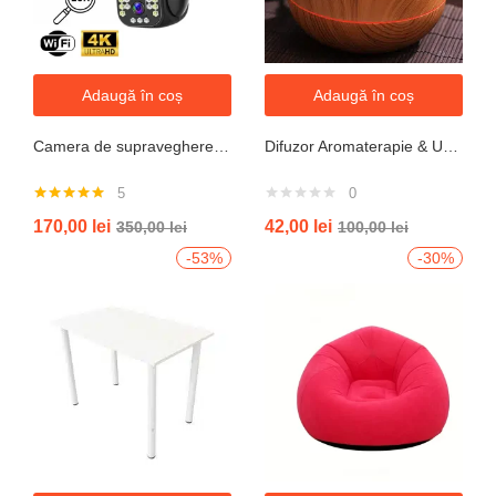
Adaugă în coș
Adaugă în coș
Camera de supraveghere WIFI 6K, 12MP, ZOOM 10X, 3 Camere, 1 Senzor, Control din aplicatie, Comunicare bidirectionala, Urmarire automata, Multi lens
Difuzor Aromaterapie & Umidificator Mini Vulcan 300ml cu Flacără LED – Design Compact, Silențios
5
0
Evaluat la
170,00
lei
42,00
lei
350,00
lei
100,00
lei
5.00
din 5
-53%
-30%