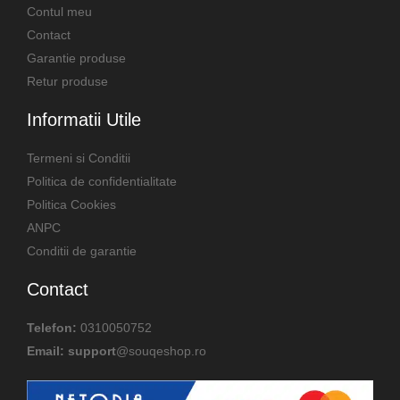
Contul meu
Contact
Garantie produse
Retur produse
Informatii Utile
Termeni si Conditii
Politica de confidentialitate
Politica Cookies
ANPC
Conditii de garantie
Contact
Telefon:
0310050752
Email: support
@souqeshop.ro