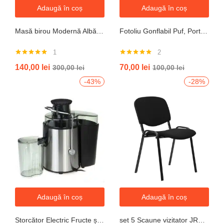
Adaugă în coș
Adaugă în coș
Masă birou Modernă Albă, 100x60x74 cm — Design Minimalist, Blat MDF și Picioare Metalice”
Fotoliu Gonflabil Puf, Portabil, Portocalie, verde, gri, albastru
1
2
Evaluat la
Evaluat la
140,00
lei
70,00
lei
300,00
lei
100,00
lei
5.00
din 5
5.00
din 5
-43%
-28%
Adaugă în coș
Adaugă în coș
Storcător Electric Fructe și Legume JRH, 800W, Recipient 500ml, Negru-Gri.
set 5 Scaune vizitator JRH, cadru oțel, tapițerie textilă, 200 kg