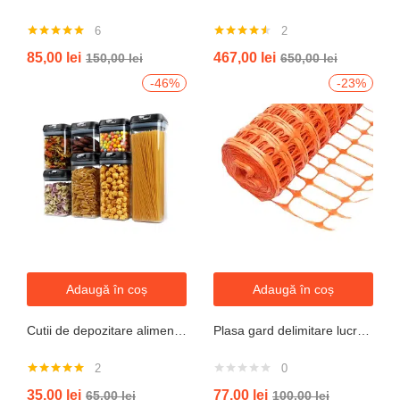
6
2
Evaluat la
Evaluat la
85,00
lei
467,00
lei
150,00
lei
650,00
lei
5.00
din 5
4.50
din 5
-46%
-23%
Adaugă în coș
Adaugă în coș
Cutii de depozitare alimente, Set din 7 Cutii pentru Condimente, Cereale, Cutii pentru Bucatarie, din Plastic PP, Cutii Alimentare, Diferite Dimensiuni, Transparente
Plasa gard delimitare lucrari 1mx50m cu ochi 70x40mm, 110g/m portocaliu
2
0
Evaluat la
35,00
lei
77,00
lei
65,00
lei
100,00
lei
5.00
din 5