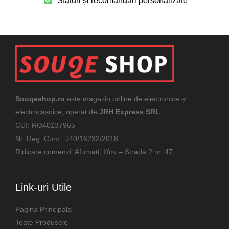
Sfaturi și recomandări personalizate
Souqeshop.ro
este magazin online de electronice și
electrocasnice, operat de
JRH Express SRL
.
CUI: RO40137965
Nr. Reg. Com.: J40/16232/2018
Ridicare comenzi: Afumați, Ilfov – Strada 2 nr. 47
Link-uri Utile
Pagina Principala
Toate Produsele