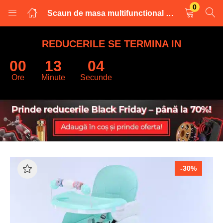
0
Scaun de masa multifunctional 2in1 , verde little bird cu roti LITTLE BIRD
LOGARE
INREGISTRARE
REDUCERILE SE TERMINA IN
00
13
03
Introduceti numele de utilizator și parola pentru a va autentifica.
Ore
Minute
Secunde
Retine datele
-30%
Logare
Parola uitata?