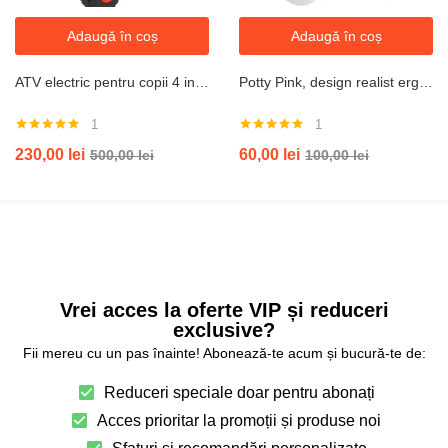
Adaugă în coș
Adaugă în coș
ATV electric pentru copii 4 in 1, 1-3 ani, 35W, telecomanda, rosu
Potty Pink, design realist ergonomic, colac moale PVC, vas colector detasabil, dimensiune 44 x 30 x 36 cm
1
1
Evaluat la
Evaluat la
230,00
lei
60,00
lei
500,00
lei
100,00
lei
5.00
din 5
5.00
din 5
Vrei acces la oferte VIP și reduceri
exclusive?
Fii mereu cu un pas înainte! Abonează-te acum și bucură-te de:
Reduceri speciale doar pentru abonați
Acces prioritar la promoții și produse noi