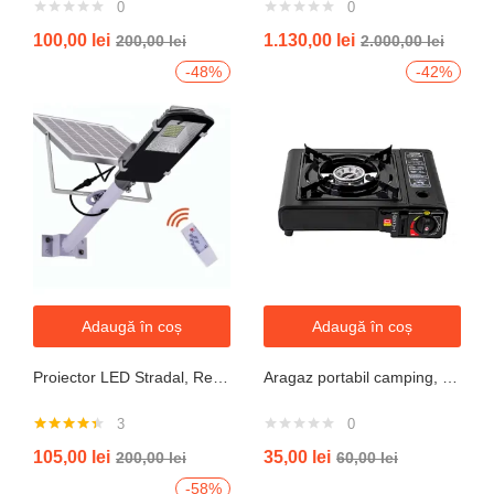
0
0
100,00
lei
1.130,00
lei
200,00
lei
2.000,00
lei
-48%
-42%
Adaugă în coș
Adaugă în coș
Proiector LED Stradal, Rezistent La Apa IP67, Cu Panou Solar, 100W, 220LED, Cu Telecomanda
Aragaz portabil camping, aprindere automata, negru
3
0
Evaluat la
105,00
lei
35,00
lei
200,00
lei
60,00
lei
4.33
din 5
-58%