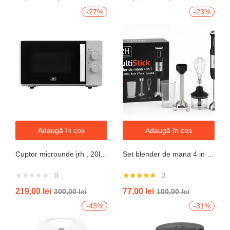
-27%
-23%
Adaugă în coș
Adaugă în coș
Cuptor microunde jrh , 20l, 700W, alb 5 trepte putere
Set blender de mana 4 in 1, 800W JRH multiStick Inox, Accesorii Incluse
0
2
Evaluat la
219,00
lei
77,00
lei
300,00
lei
100,00
lei
5.00
din 5
-43%
-31%