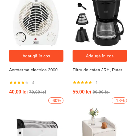
Adaugă în coș
Adaugă în coș
Aeroterma electrica 2000W cu termostat si ventilație aer rece, protectie la supraincalzire
Filtru de cafea JRH, Putere 550-650W, Capacitate 600ml, Functie mentinere la cald, Functie Anti-Picurare, Functioneaza cu cafea macinata
4
1
Evaluat la
Evaluat la
40,00
lei
55,00
lei
70,00
lei
80,00
lei
4.25
din 5
5.00
din 5
-60%
-18%