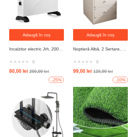
Adaugă în coș
Adaugă în coș
Incalzitor electric Jrh, 2000W, 3 trepte de putere, termostat, 340x140x570 mm, alb
Noptieră Albă, 2 Sertare, Design Modern cu Margini Protecție, 40x34x50 cm
0
0
80,00
lei
99,00
lei
200,00
lei
120,00
lei
-25%
-10%