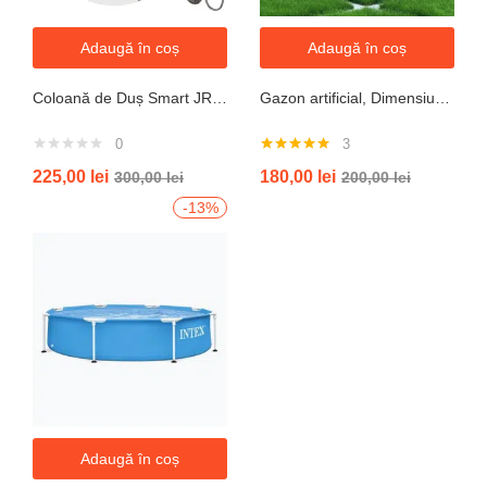
Adaugă în coș
Adaugă în coș
Coloană de Duș Smart JRH c90 – Display LED si banda led, Temperatură Digitală, 4 Moduri de Curgere
Gazon artificial, Dimensiune 2mx5m, Grosime 10mm
0
3
Evaluat la
225,00
lei
180,00
lei
300,00
lei
200,00
lei
5.00
din 5
-13%
Adaugă în coș