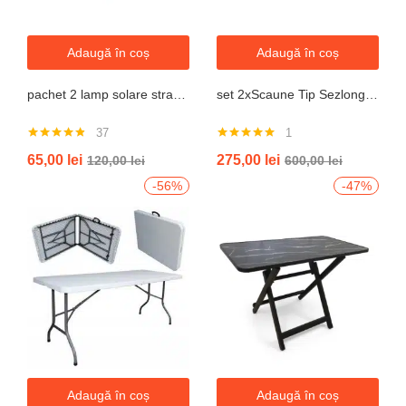
Adaugă în coș
Adaugă în coș
pachet 2 lamp solare stradale 2×160 de leduri, senzor de miscare
set 2xScaune Tip Sezlong Pliabil Gravitatie Zero Pentru Terasa, Gradina Sau Plaja , Tetiera, Suport Bauturi, Reglabil, Negru
37
1
Evaluat la
Evaluat la
65,00
lei
275,00
lei
120,00
lei
600,00
lei
4.76
din 5
5.00
din 5
-56%
-47%
Adaugă în coș
Adaugă în coș