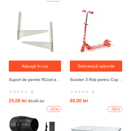
Adaugă în coș
Selectează opțiunile
Suport de perete RCool pentru aparate de climatizare split 120KG
Scooter 3 Roți pentru Copii – Design Pliabil din Oțel, Mecanism de Direcție Sigur, Potrivit pentru Vârsta 3+ Ani, Culoare Albastră
0
0
25,00
lei
60,00
lei
60,00
lei
-42%
-36%