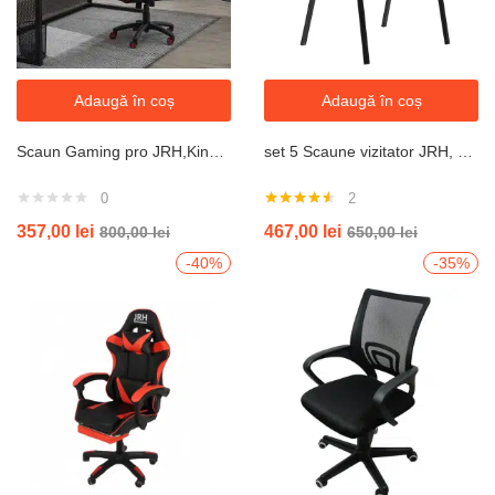
Adaugă în coș
Adaugă în coș
Scaun Gaming pro JRH,King Size, Cadru Otel, Piele Sintetica – negru cu rosu
set 5 Scaune vizitator JRH, cadru oțel, tapițerie textilă, 200 kg
0
2
Evaluat la
357,00
lei
467,00
lei
800,00
lei
650,00
lei
4.50
din 5
-40%
-35%