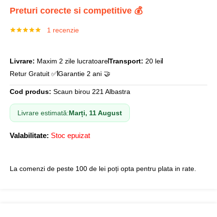
Preturi corecte si competitive 💰
1
recenzie
Evaluat la
5.00
din 5
pe baza unei
singure
Livrare:
Maxim 2 zile lucratoare
Transport:
20 lei
evaluări
Retur Gratuit ✅
Garantie 2 ani 🤝
Cod produs:
Scaun birou 221 Albastra
Livrare estimată:
Marți, 11 August
Valabilitate:
Stoc epuizat
La comenzi de peste 100 de lei poți opta pentru plata in rate.