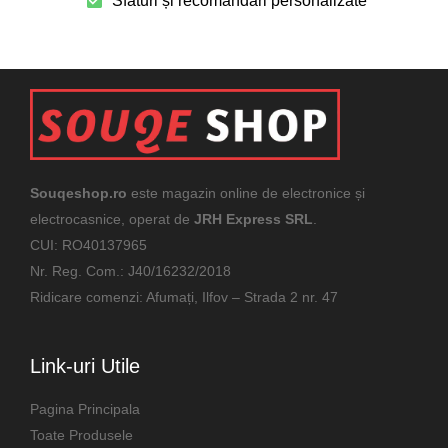
Sfaturi și recomandări personalizate
Souqeshop.ro
este magazin online de electronice și
electrocasnice, operat de
JRH Express SRL
.
CUI: RO40137965
Nr. Reg. Com.: J40/16232/2018
Ridicare comenzi: Afumați, Ilfov – Strada 2 nr. 47
Link-uri Utile
Pagina Principala
Toate Produsele