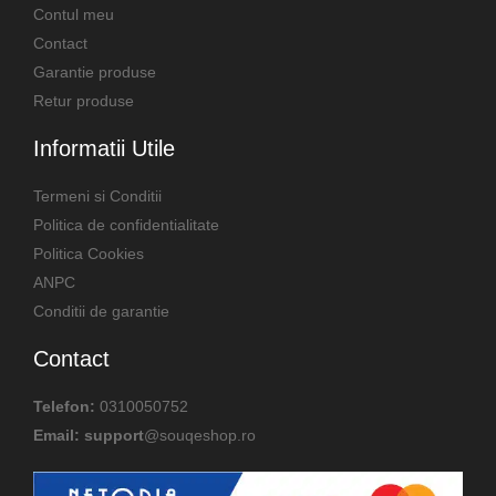
Contul meu
Contact
Garantie produse
Retur produse
Informatii Utile
Termeni si Conditii
Politica de confidentialitate
Politica Cookies
ANPC
Conditii de garantie
Contact
Telefon:
0310050752
Email: support
@souqeshop.ro