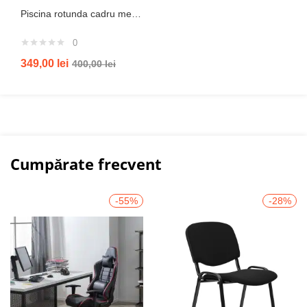
Piscina rotunda cadru metal intex, 244cm x 51 cm
0
349,00
lei
400,00
lei
Cumpărate frecvent
-55%
-28%