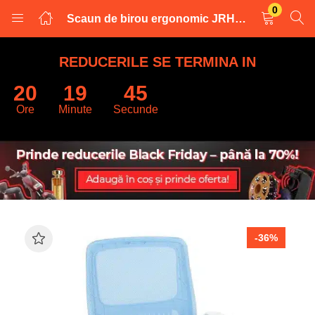
0
Scaun de birou ergonomic JRH, Mesh, alb albastru
LOGARE
INREGISTRARE
REDUCERILE SE TERMINA IN
20
19
44
Introduceti numele de utilizator și parola pentru a va autentifica.
Ore
Minute
Secunde
Retine datele
-36%
Logare
Parola uitata?