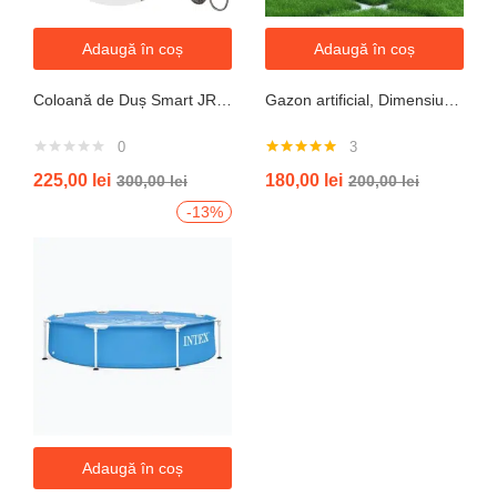
Adaugă în coș
Adaugă în coș
Coloană de Duș Smart JRH c90 – Display LED si banda led, Temperatură Digitală, 4 Moduri de Curgere
Gazon artificial, Dimensiune 2mx5m, Grosime 10mm
0
3
Evaluat la
225,00
lei
180,00
lei
300,00
lei
200,00
lei
5.00
din 5
-13%
Adaugă în coș