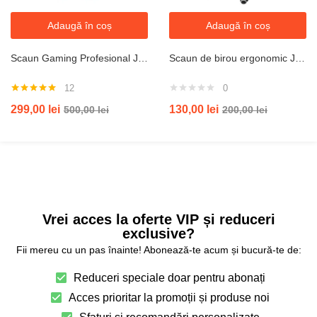
Adaugă în coș
Adaugă în coș
Scaun Gaming Profesional JRH, King Size, Cadru Otel, Piele Sintetica, 130 kg, perna lombara – rosu
Scaun de birou ergonomic JRH, model Criro, Mesh, Negru, reglabil pe înălțime
12
0
Evaluat la
299,00
lei
130,00
lei
500,00
lei
200,00
lei
5.00
din 5
Vrei acces la oferte VIP și reduceri
exclusive?
Fii mereu cu un pas înainte! Abonează-te acum și bucură-te de:
Reduceri speciale doar pentru abonați
Acces prioritar la promoții și produse noi