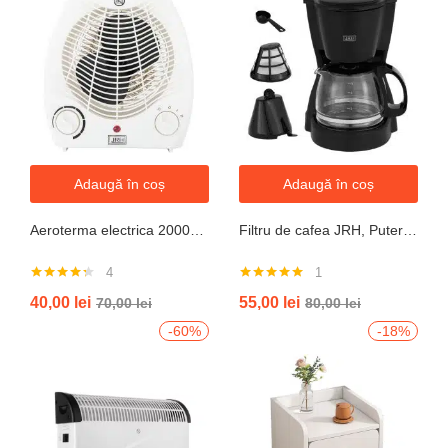
Adaugă în coș
Adaugă în coș
Aeroterma electrica 2000W cu termostat si ventilație aer rece, protectie la supraincalzire
Filtru de cafea JRH, Putere 550-650W, Capacitate 600ml, Functie mentinere la cald, Functie Anti-Picurare, Functioneaza cu cafea macinata
4
1
Evaluat la
Evaluat la
40,00
lei
55,00
lei
70,00
lei
80,00
lei
4.25
din 5
5.00
din 5
-60%
-18%