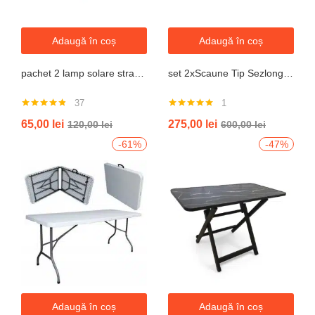
Adaugă în coș
Adaugă în coș
pachet 2 lamp solare stradale 2×160 de leduri, senzor de miscare
set 2xScaune Tip Sezlong Pliabil Gravitatie Zero Pentru Terasa, Gradina Sau Plaja , Tetiera, Suport Bauturi, Reglabil, Negru
37
1
Evaluat la
Evaluat la
65,00
lei
275,00
lei
120,00
lei
600,00
lei
4.76
din 5
5.00
din 5
-61%
-47%
Adaugă în coș
Adaugă în coș