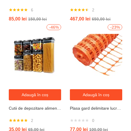
6
2
Evaluat la
Evaluat la
85,00
lei
467,00
lei
150,00
lei
650,00
lei
5.00
din 5
4.50
din 5
-46%
-23%
Adaugă în coș
Adaugă în coș
Cutii de depozitare alimente, Set din 7 Cutii pentru Condimente, Cereale, Cutii pentru Bucatarie, din Plastic PP, Cutii Alimentare, Diferite Dimensiuni, Transparente
Plasa gard delimitare lucrari 1mx50m cu ochi 70x40mm, 110g/m portocaliu
2
0
Evaluat la
35,00
lei
77,00
lei
65,00
lei
100,00
lei
5.00
din 5