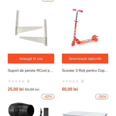
Adaugă în coș
Selectează opțiunile
Suport de perete RCool pentru aparate de climatizare split 120KG
Scooter 3 Roți pentru Copii – Design Pliabil din Oțel, Mecanism de Direcție Sigur, Potrivit pentru Vârsta 3+ Ani, Culoare Albastră
0
0
25,00
lei
60,00
lei
60,00
lei
-42%
-36%