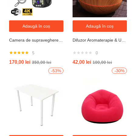
Adaugă în coș
Adaugă în coș
Camera de supraveghere WIFI 6K, 12MP, ZOOM 10X, 3 Camere, 1 Senzor, Control din aplicatie, Comunicare bidirectionala, Urmarire automata, Multi lens
Difuzor Aromaterapie & Umidificator Mini Vulcan 300ml cu Flacără LED – Design Compact, Silențios
5
0
Evaluat la
170,00
lei
42,00
lei
350,00
lei
100,00
lei
5.00
din 5
-53%
-30%