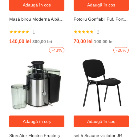
Adaugă în coș
Adaugă în coș
Masă birou Modernă Albă, 100x60x74 cm — Design Minimalist, Blat MDF și Picioare Metalice”
Fotoliu Gonflabil Puf, Portabil, Portocalie, verde, gri, albastru
1
2
Evaluat la
Evaluat la
140,00
lei
70,00
lei
300,00
lei
100,00
lei
5.00
din 5
5.00
din 5
-43%
-28%
Adaugă în coș
Adaugă în coș
Storcător Electric Fructe și Legume JRH, 800W, Recipient 500ml, Negru-Gri.
set 5 Scaune vizitator JRH, cadru oțel, tapițerie textilă, 200 kg