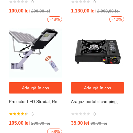
0
0
100,00
lei
1.130,00
lei
200,00
lei
2.000,00
lei
-48%
-42%
Adaugă în coș
Adaugă în coș
Proiector LED Stradal, Rezistent La Apa IP67, Cu Panou Solar, 100W, 220LED, Cu Telecomanda
Aragaz portabil camping, aprindere automata, negru
3
0
Evaluat la
105,00
lei
35,00
lei
200,00
lei
60,00
lei
4.33
din 5
-58%