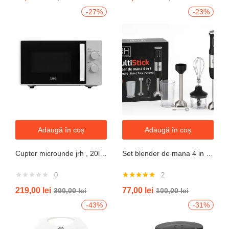
-27%
-23%
Adaugă în coș
Adaugă în coș
Cuptor microunde jrh , 20l, 700W, alb 5 trepte putere
Set blender de mana 4 in 1, 800W JRH multiStick Inox, Accesorii Incluse
0
2
Evaluat la
219,00
lei
77,00
lei
300,00
lei
100,00
lei
5.00
din 5
-43%
-31%