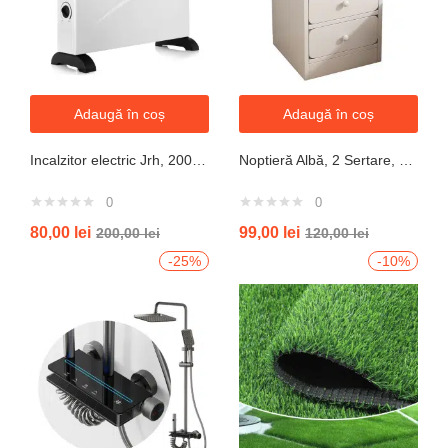
Adaugă în coș
Adaugă în coș
Incalzitor electric Jrh, 2000W, 3 trepte de putere, termostat, 340x140x570 mm, alb
Noptieră Albă, 2 Sertare, Design Modern cu Margini Protecție, 40x34x50 cm
0
0
80,00
lei
99,00
lei
200,00
lei
120,00
lei
-25%
-10%