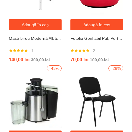
Adaugă în coș
Adaugă în coș
Masă birou Modernă Albă, 100x60x74 cm — Design Minimalist, Blat MDF și Picioare Metalice”
Fotoliu Gonflabil Puf, Portabil, Portocalie, verde, gri, albastru
1
2
Evaluat la
Evaluat la
140,00
lei
70,00
lei
300,00
lei
100,00
lei
5.00
din 5
5.00
din 5
-43%
-28%