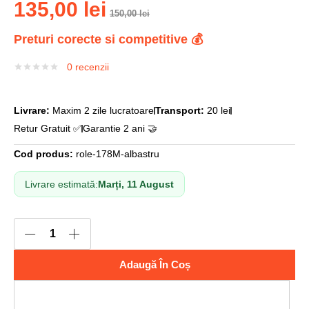
135,00
lei
150,00
lei
Preturi corecte si competitive 💰
0
recenzii
Livrare:
Maxim 2 zile lucratoare
Transport:
20 lei
Retur Gratuit ✅
Garantie 2 ani 🤝
Cod produs:
role-178M-albastru
Livrare estimată:
Marți, 11 August
Adaugă În Coș