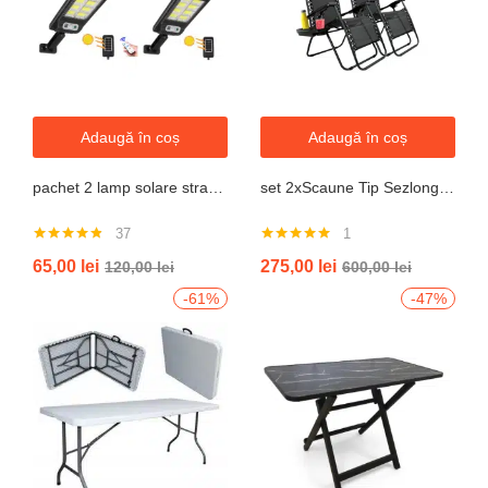
Adaugă în coș
Adaugă în coș
pachet 2 lamp solare stradale 2×160 de leduri, senzor de miscare
set 2xScaune Tip Sezlong Pliabil Gravitatie Zero Pentru Terasa, Gradina Sau Plaja , Tetiera, Suport Bauturi, Reglabil, Negru
37
1
Evaluat la
Evaluat la
65,00
lei
275,00
lei
120,00
lei
600,00
lei
4.76
din 5
5.00
din 5
-61%
-47%