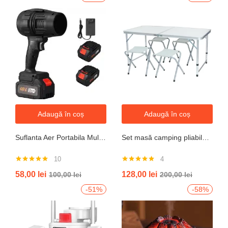
Adaugă în coș
Adaugă în coș
Suflanta Aer Portabila Multifunctionala pentru uscare masina, zapada, apa, calculator, gratar, frunze si praf, 2 acumulatori inclusi 48V
Set masă camping pliabilă cu 4 scaune jrh aluminiu ușor, reglabil pe înălțime, portabil pentru picnic, grătar, excursii, pescuit 120×60 cm
10
4
Evaluat la
Evaluat la
58,00
lei
128,00
lei
100,00
lei
200,00
lei
4.90
din 5
5.00
din 5
-51%
-58%