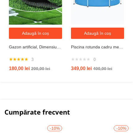
Adaugă în coș
Adaugă în coș
Gazon artificial, Dimensiune 2mx5m, Grosime 10mm
Piscina rotunda cadru metal intex, 244cm x 51 cm
3
0
Evaluat la
180,00
lei
349,00
lei
200,00
lei
400,00
lei
5.00
din 5
Cumpărate frecvent
-10%
-10%