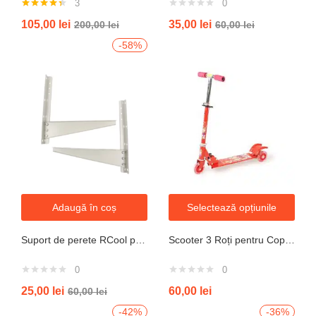
3
0
Evaluat la
105,00
lei
35,00
lei
200,00
lei
60,00
lei
4.33
din 5
-58%
Adaugă în coș
Selectează opțiunile
Suport de perete RCool pentru aparate de climatizare split 120KG
Scooter 3 Roți pentru Copii – Design Pliabil din Oțel, Mecanism de Direcție Sigur, Potrivit pentru Vârsta 3+ Ani, Culoare Albastră
0
0
25,00
lei
60,00
lei
60,00
lei
-42%
-36%