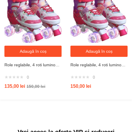
Adaugă în coș
Adaugă în coș
Role reglabile, 4 roti luminoase din silicon, rulmenti ABEC-7, marimea Medium 35-38, roz
Role reglabile, 4 roti luminoase din silicon, rulmenti ABEC-7, marimea large 39-42
0
0
135,00
lei
150,00
lei
150,00
lei
Vrei acces la oferte VIP și reduceri