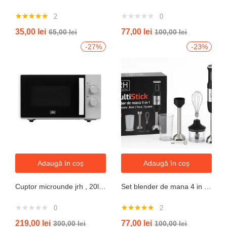
2
0
Evaluat la
35,00
lei
77,00
lei
65,00
lei
100,00
lei
5.00
din 5
-27%
-23%
Adaugă în coș
Adaugă în coș
Cuptor microunde jrh , 20l, 700W, alb 5 trepte putere
Set blender de mana 4 in 1, 800W JRH multiStick Inox, Accesorii Incluse
0
2
Evaluat la
219,00
lei
77,00
lei
300,00
lei
100,00
lei
5.00
din 5