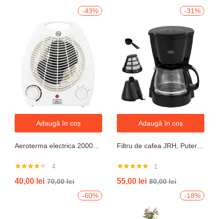
-43%
-31%
Adaugă în coș
Adaugă în coș
Aeroterma electrica 2000W cu termostat si ventilație aer rece, protectie la supraincalzire
Filtru de cafea JRH, Putere 550-650W, Capacitate 600ml, Functie mentinere la cald, Functie Anti-Picurare, Functioneaza cu cafea macinata
4
1
Evaluat la
Evaluat la
40,00
lei
55,00
lei
70,00
lei
80,00
lei
4.25
din 5
5.00
din 5
-60%
-18%