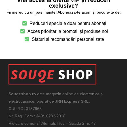
exclusive?
Fii mereu cu un pas înainte! Abonează-te acum și bucură-te de:
Reduceri speciale doar pentru abonați
Acces prioritar la promoții și produse noi
Sfaturi și recomandări personalizate
Souqeshop.ro
este magazin online de electronice și
electrocasnice, operat de
JRH Express SRL
.
CUI: RO40137965
Nr. Reg. Com.: J40/16232/2018
Ridicare comenzi: Afumați, Ilfov – Strada 2 nr. 47