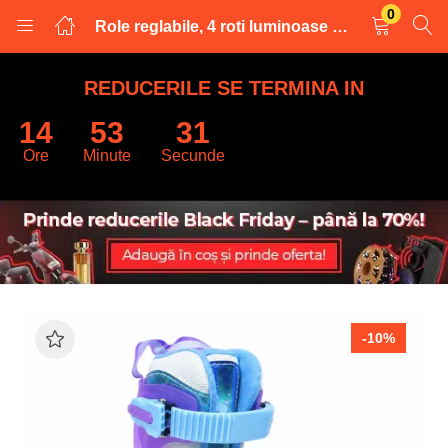
0
Role reglabile, 4 roti luminoase din silicon, rulmenti ABEC-7, marimea medium 35-38, albastru
LOGARE
INREGISTRARE
REDUCERILE SE TERMINA IN
14
53
30
Introduceti numele de utilizator și parola pentru a va autentifica.
Ore
Minute
Secunde
Retine datele
-10%
Logare
Parola uitata?