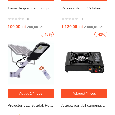
Trusa de gradinarit completa servieta, 14 piese
Panou solar cu 15 tuburi vidate pentru preparare apa calda menajera cu rezervor nepresurizat 150 litri jrh
0
0
100,00
lei
1.130,00
lei
200,00
lei
2.000,00
lei
-48%
-42%
Adaugă în coș
Adaugă în coș
Proiector LED Stradal, Rezistent La Apa IP67, Cu Panou Solar, 100W, 220LED, Cu Telecomanda
Aragaz portabil camping, aprindere automata, negru