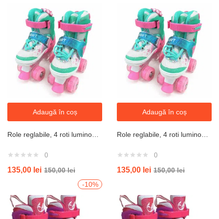
Adaugă în coș
Adaugă în coș
Role reglabile, 4 roti luminoase din silicon, rulmenti ABEC-7, marimea small 30-34, roz verde
Role reglabile, 4 roti luminoase din silicon, rulmenti ABEC-7, marimea large 39-42, roz verde
0
0
135,00
lei
135,00
lei
150,00
lei
150,00
lei
-10%