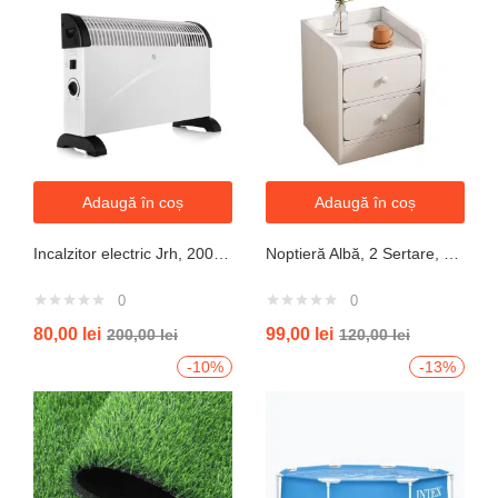
Adaugă în coș
Adaugă în coș
Incalzitor electric Jrh, 2000W, 3 trepte de putere, termostat, 340x140x570 mm, alb
Noptieră Albă, 2 Sertare, Design Modern cu Margini Protecție, 40x34x50 cm
0
0
80,00
lei
99,00
lei
200,00
lei
120,00
lei
-10%
-13%