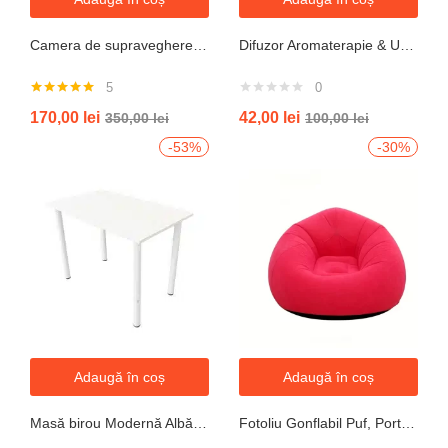
Camera de supraveghere WIFI 6K, 12MP, ZOOM 10X, 3 Camere, 1 Senzor, Control din aplicatie, Comunicare bidirectionala, Urmarire automata, Multi lens
Difuzor Aromaterapie & Umidificator Mini Vulcan 300ml cu Flacără LED – Design Compact, Silențios
5
0
Evaluat la
170,00
lei
42,00
lei
350,00
lei
100,00
lei
5.00
din 5
-53%
-30%
Adaugă în coș
Adaugă în coș
Masă birou Modernă Albă, 100x60x74 cm — Design Minimalist, Blat MDF și Picioare Metalice”
Fotoliu Gonflabil Puf, Portabil, Portocalie, verde, gri, albastru