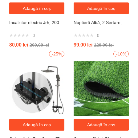
Adaugă în coș
Adaugă în coș
Incalzitor electric Jrh, 2000W, 3 trepte de putere, termostat, 340x140x570 mm, alb
Noptieră Albă, 2 Sertare, Design Modern cu Margini Protecție, 40x34x50 cm
0
0
80,00
lei
99,00
lei
200,00
lei
120,00
lei
-25%
-10%
Adaugă în coș
Adaugă în coș