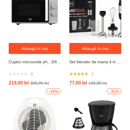
Adaugă în coș
Adaugă în coș
Cuptor microunde jrh , 20l, 700W, alb 5 trepte putere
Set blender de mana 4 in 1, 800W JRH multiStick Inox, Accesorii Incluse
0
2
Evaluat la
219,00
lei
77,00
lei
300,00
lei
100,00
lei
5.00
din 5
-43%
-31%