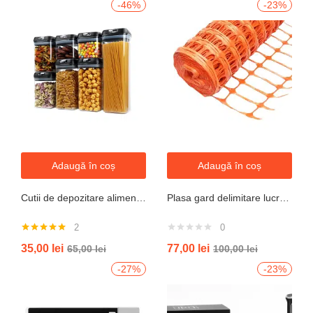
-46%
-23%
Adaugă în coș
Adaugă în coș
Cutii de depozitare alimente, Set din 7 Cutii pentru Condimente, Cereale, Cutii pentru Bucatarie, din Plastic PP, Cutii Alimentare, Diferite Dimensiuni, Transparente
Plasa gard delimitare lucrari 1mx50m cu ochi 70x40mm, 110g/m portocaliu
2
0
Evaluat la
35,00
lei
77,00
lei
65,00
lei
100,00
lei
5.00
din 5
-27%
-23%