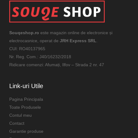
Souqeshop.ro
este magazin online de electronice și
electrocasnice, operat de
JRH Express SRL
.
CUI: RO40137965
Nr. Reg. Com.: J40/16232/2018
Ridicare comenzi: Afumați, Ilfov – Strada 2 nr. 47
Link-uri Utile
Pagina Principala
Toate Produsele
Contul meu
Contact
Garantie produse