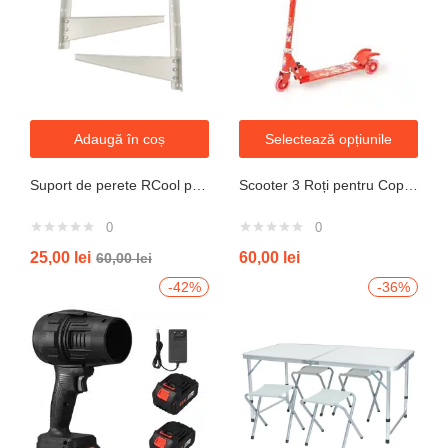
Adaugă în coș
Selectează opțiunile
Suport de perete RCool pentru aparate de climatizare split 120KG
Scooter 3 Roți pentru Copii – Design Pliabil din Oțel, Mecanism de Direcție Sigur, Potrivit pentru Vârsta 3+ Ani, Culoare Albastră
0
0
25,00
lei
60,00
lei
60,00
lei
-42%
-36%