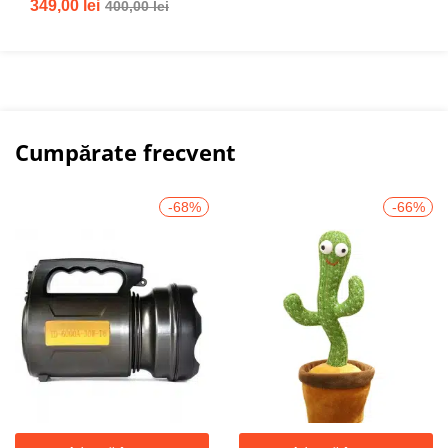
349,00
lei
400,00
lei
Cumpărate frecvent
-68%
-66%