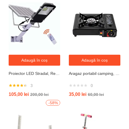
Adaugă în coș
Adaugă în coș
Proiector LED Stradal, Rezistent La Apa IP67, Cu Panou Solar, 100W, 220LED, Cu Telecomanda
Aragaz portabil camping, aprindere automata, negru
3
0
Evaluat la
105,00
lei
35,00
lei
200,00
lei
60,00
lei
4.33
din 5
-58%