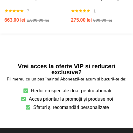
7
1
Evaluat la
Evaluat la
663,00
lei
275,00
lei
1.000,00
lei
600,00
lei
5.00
din 5
5.00
din 5
Vrei acces la oferte VIP și reduceri
exclusive?
Fii mereu cu un pas înainte! Abonează-te acum și bucură-te de:
Reduceri speciale doar pentru abonați
Acces prioritar la promoții și produse noi
Sfaturi și recomandări personalizate