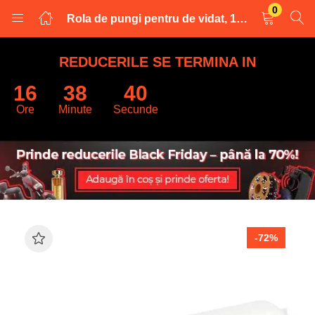
0
Rola de pungi pentru de vidat, 17,5 x 500 cm
LOGARE
INREGISTRARE
REDUCERILE SE TERMINA IN
16
38
39
Introduceti numele de utilizator și parola pentru a va autentifica.
Ore
Minute
Secunde
Retine datele
-72%
Logare
Parola uitata?