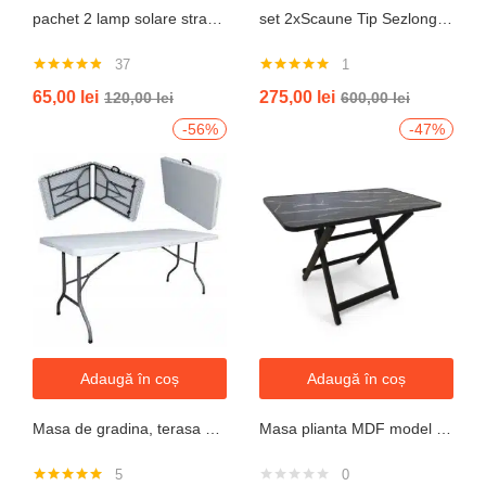
pachet 2 lamp solare stradale 2×160 de leduri, senzor de miscare
set 2xScaune Tip Sezlong Pliabil Gravitatie Zero Pentru Terasa, Gradina Sau Plaja , Tetiera, Suport Bauturi, Reglabil, Negru
37
1
Evaluat la
Evaluat la
65,00
lei
275,00
lei
120,00
lei
600,00
lei
4.76
din 5
5.00
din 5
-56%
-47%
Adaugă în coș
Adaugă în coș
Masa de gradina, terasa si curte, dreptunghiulara, otel, 180x74x74 cm, alba
Masa plianta MDF model granit L 80x l 40x h52cm
5
0