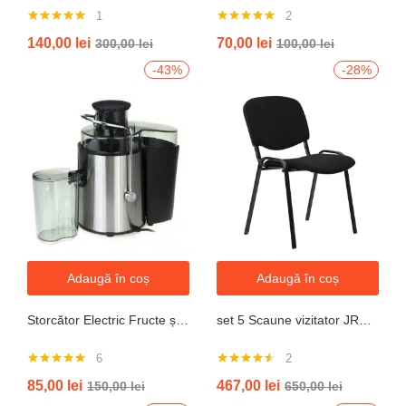
1
2
Evaluat la
Evaluat la
140,00
lei
70,00
lei
300,00
lei
100,00
lei
5.00
din 5
5.00
din 5
-43%
-28%
Adaugă în coș
Adaugă în coș
Storcător Electric Fructe și Legume JRH, 800W, Recipient 500ml, Negru-Gri.
set 5 Scaune vizitator JRH, cadru oțel, tapițerie textilă, 200 kg
6
2
Evaluat la
Evaluat la
85,00
lei
467,00
lei
150,00
lei
650,00
lei
5.00
din 5
4.50
din 5