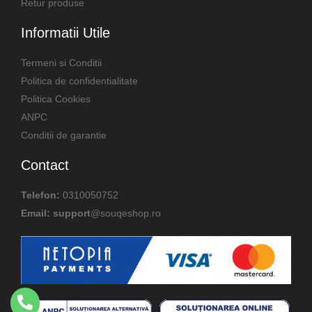
Retur produse
Informatii Utile
Termeni si Conditii
Politica de confidentialitate
Politica Cookies
ANPC
Conditii de garantie
Contact
Telefon:
0310050752
Email: support
@souqeshop.ro