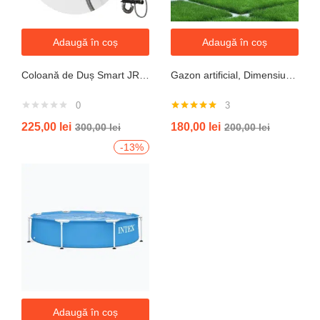
Adaugă în coș
Adaugă în coș
Coloană de Duș Smart JRH c90 – Display LED si banda led, Temperatură Digitală, 4 Moduri de Curgere
Gazon artificial, Dimensiune 2mx5m, Grosime 10mm
0
3
Evaluat la
225,00
lei
180,00
lei
300,00
lei
200,00
lei
5.00
din 5
-13%
Adaugă în coș