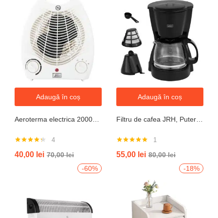
Adaugă în coș
Adaugă în coș
Aeroterma electrica 2000W cu termostat si ventilație aer rece, protectie la supraincalzire
Filtru de cafea JRH, Putere 550-650W, Capacitate 600ml, Functie mentinere la cald, Functie Anti-Picurare, Functioneaza cu cafea macinata
4
1
Evaluat la
Evaluat la
40,00
lei
55,00
lei
70,00
lei
80,00
lei
4.25
din 5
5.00
din 5
-60%
-18%