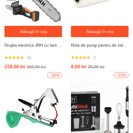
Adaugă în coș
Adaugă în coș
Drujba electrica JRH cu lant 12 inch, cu 2 Acumulatori, 48V, Lithium, 4800rpm, 305mm
Rola de pungi pentru de vidat, 17,5 x 500 cm
16
3
Evaluat la
Evaluat la
158,00
lei
8,00
lei
250,00
lei
25,00
lei
4.94
din 5
5.00
din 5
-36%
-23%