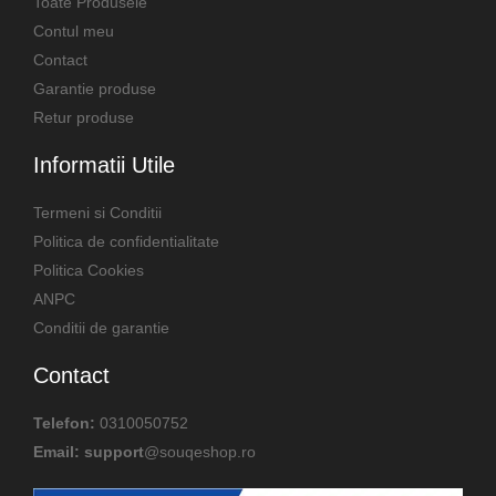
Toate Produsele
Contul meu
Contact
Garantie produse
Retur produse
Informatii Utile
Termeni si Conditii
Politica de confidentialitate
Politica Cookies
ANPC
Conditii de garantie
Contact
Telefon:
0310050752
Email: support
@souqeshop.ro