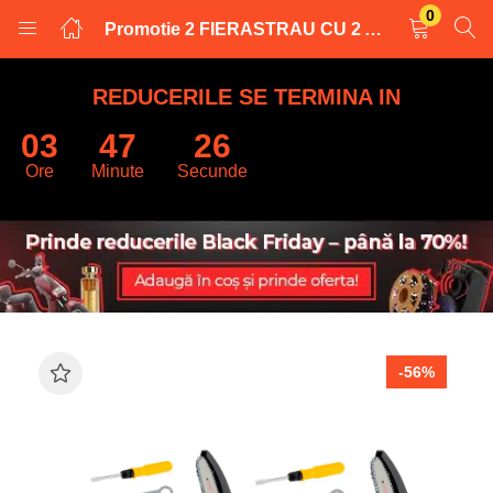
0
Promotie 2 FIERASTRAU CU 2 ACUMULATORI 24V, 1.5 AH Trusa Plastic Depozitare JRH 17 cm
LOGARE
INREGISTRARE
REDUCERILE SE TERMINA IN
03
47
25
Introduceti numele de utilizator și parola pentru a va autentifica.
Ore
Minute
Secunde
Retine datele
-56%
Logare
Parola uitata?