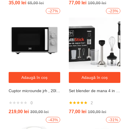
35,00
lei
77,00
lei
65,00
lei
100,00
lei
5.00
din 5
-27%
-23%
Adaugă în coș
Adaugă în coș
Cuptor microunde jrh , 20l, 700W, alb 5 trepte putere
Set blender de mana 4 in 1, 800W JRH multiStick Inox, Accesorii Incluse
0
2
Evaluat la
219,00
lei
77,00
lei
300,00
lei
100,00
lei
5.00
din 5
-43%
-31%