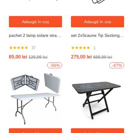
Adaugă în coș
Adaugă în coș
pachet 2 lamp solare stradale 2×160 de leduri, senzor de miscare
set 2xScaune Tip Sezlong Pliabil Gravitatie Zero Pentru Terasa, Gradina Sau Plaja , Tetiera, Suport Bauturi, Reglabil, Negru
37
1
Evaluat la
Evaluat la
65,00
lei
275,00
lei
120,00
lei
600,00
lei
4.76
din 5
5.00
din 5
-56%
-47%