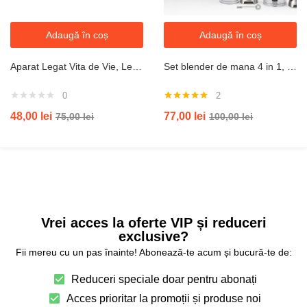
Adaugă în coș
Adaugă în coș
Aparat Legat Vita de Vie, Legume, Pomi Fructiferi
Set blender de mana 4 in 1, 800W JRH multiStick Inox, Accesorii Incluse
0
2
Evaluat la
48,00
lei
77,00
lei
75,00
lei
100,00
lei
5.00
din 5
Vrei acces la oferte VIP și reduceri
exclusive?
Fii mereu cu un pas înainte! Abonează-te acum și bucură-te de:
Reduceri speciale doar pentru abonați
Acces prioritar la promoții și produse noi