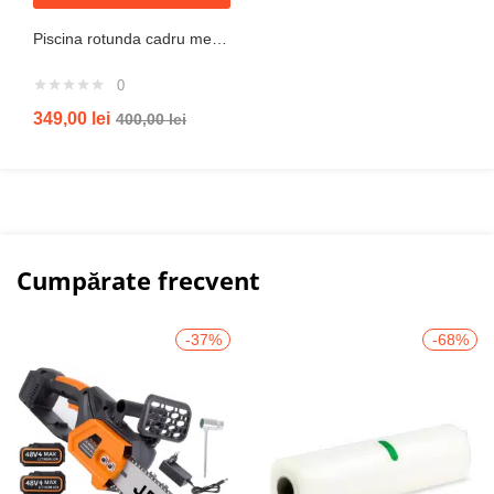
Piscina rotunda cadru metal intex, 244cm x 51 cm
0
349,00
lei
400,00
lei
Cumpărate frecvent
-37%
-68%