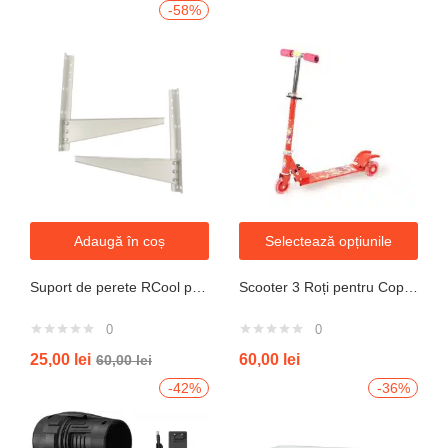
-58%
Adaugă în coș
Selectează opțiunile
Suport de perete RCool pentru aparate de climatizare split 120KG
Scooter 3 Roți pentru Copii – Design Pliabil din Oțel, Mecanism de Direcție Sigur, Potrivit pentru Vârsta 3+ Ani, Culoare Albastră
0
0
25,00
lei
60,00
lei
60,00
lei
-42%
-36%