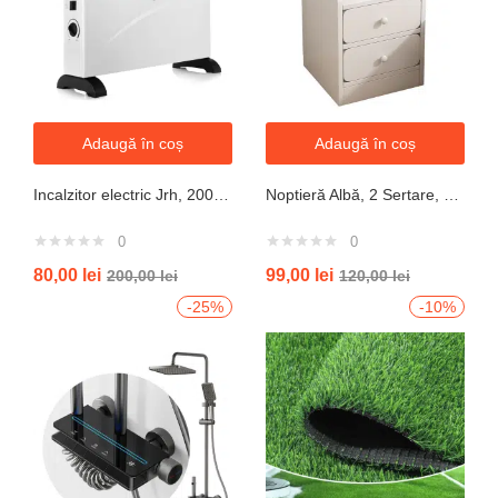
Adaugă în coș
Adaugă în coș
Incalzitor electric Jrh, 2000W, 3 trepte de putere, termostat, 340x140x570 mm, alb
Noptieră Albă, 2 Sertare, Design Modern cu Margini Protecție, 40x34x50 cm
0
0
80,00
lei
99,00
lei
200,00
lei
120,00
lei
-25%
-10%