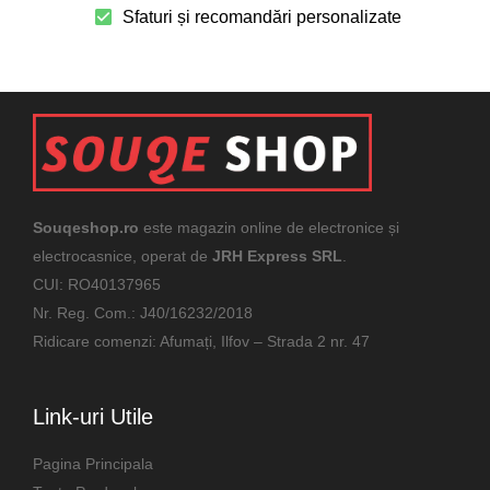
Sfaturi și recomandări personalizate
Souqeshop.ro
este magazin online de electronice și
electrocasnice, operat de
JRH Express SRL
.
CUI: RO40137965
Nr. Reg. Com.: J40/16232/2018
Ridicare comenzi: Afumați, Ilfov – Strada 2 nr. 47
Link-uri Utile
Pagina Principala