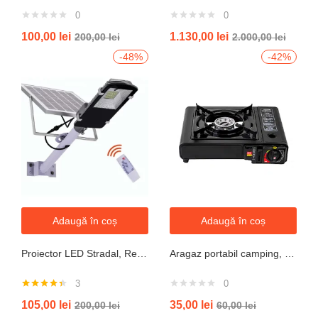
0
0
100,00
lei
1.130,00
lei
200,00
lei
2.000,00
lei
-48%
-42%
Adaugă în coș
Adaugă în coș
Proiector LED Stradal, Rezistent La Apa IP67, Cu Panou Solar, 100W, 220LED, Cu Telecomanda
Aragaz portabil camping, aprindere automata, negru
3
0
Evaluat la
105,00
lei
35,00
lei
200,00
lei
60,00
lei
4.33
din 5