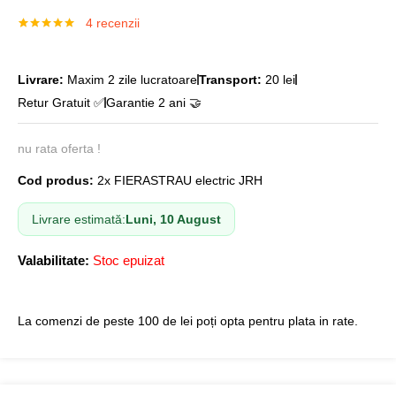
4
recenzii
Evaluat la
4
5.00
din 5
pe baza a
evaluări de
Livrare:
Maxim 2 zile lucratoare
Transport:
20 lei
la clienți
Retur Gratuit ✅
Garantie 2 ani 🤝
nu rata oferta !
Cod produs:
2x FIERASTRAU electric JRH
Livrare estimată:
Luni, 10 August
Valabilitate:
Stoc epuizat
La comenzi de peste 100 de lei poți opta pentru plata in rate.