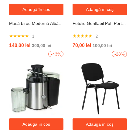
Adaugă în coș
Adaugă în coș
Masă birou Modernă Albă, 100x60x74 cm — Design Minimalist, Blat MDF și Picioare Metalice”
Fotoliu Gonflabil Puf, Portabil, Portocalie, verde, gri, albastru
1
2
Evaluat la
Evaluat la
140,00
lei
70,00
lei
300,00
lei
100,00
lei
5.00
din 5
5.00
din 5
-43%
-28%
Adaugă în coș
Adaugă în coș