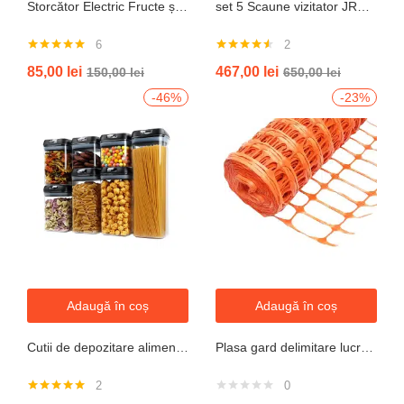
Storcător Electric Fructe și Legume JRH, 800W, Recipient 500ml, Negru-Gri.
set 5 Scaune vizitator JRH, cadru oțel, tapițerie textilă, 200 kg
6
2
Evaluat la
Evaluat la
85,00
lei
467,00
lei
150,00
lei
650,00
lei
5.00
din 5
4.50
din 5
-46%
-23%
Adaugă în coș
Adaugă în coș
Cutii de depozitare alimente, Set din 7 Cutii pentru Condimente, Cereale, Cutii pentru Bucatarie, din Plastic PP, Cutii Alimentare, Diferite Dimensiuni, Transparente
Plasa gard delimitare lucrari 1mx50m cu ochi 70x40mm, 110g/m portocaliu
2
0
Evaluat la