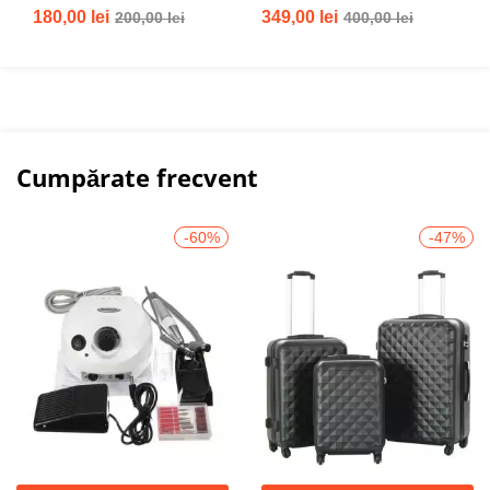
Evaluat la
180,00
lei
349,00
lei
200,00
lei
400,00
lei
5.00
din 5
Cumpărate frecvent
-60%
-47%