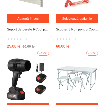
Adaugă în coș
Selectează opțiunile
Suport de perete RCool pentru aparate de climatizare split 120KG
Scooter 3 Roți pentru Copii – Design Pliabil din Oțel, Mecanism de Direcție Sigur, Potrivit pentru Vârsta 3+ Ani, Culoare Albastră
0
0
25,00
lei
60,00
lei
60,00
lei
-42%
-36%