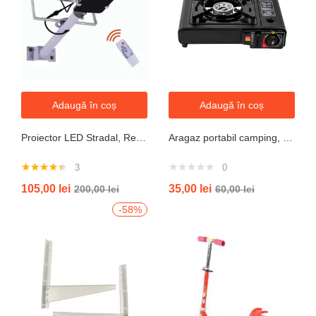
Adaugă în coș
Adaugă în coș
Proiector LED Stradal, Rezistent La Apa IP67, Cu Panou Solar, 100W, 220LED, Cu Telecomanda
Aragaz portabil camping, aprindere automata, negru
3
0
Evaluat la
105,00
lei
35,00
lei
200,00
lei
60,00
lei
4.33
din 5
-58%