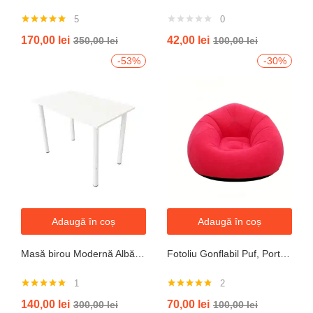
5
0
Evaluat la
170,00
lei
42,00
lei
350,00
lei
100,00
lei
5.00
din 5
-53%
-30%
Adaugă în coș
Adaugă în coș
Masă birou Modernă Albă, 100x60x74 cm — Design Minimalist, Blat MDF și Picioare Metalice”
Fotoliu Gonflabil Puf, Portabil, Portocalie, verde, gri, albastru
1
2
Evaluat la
Evaluat la
140,00
lei
70,00
lei
300,00
lei
100,00
lei
5.00
din 5
5.00
din 5