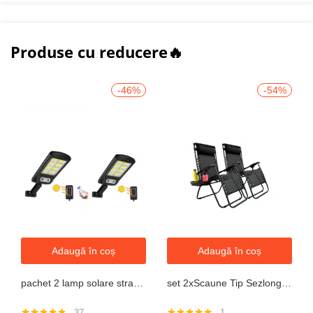
Produse cu reducere🔥
-46%
-54%
Adaugă în coș
Adaugă în coș
pachet 2 lamp solare stradale 2×160 de leduri, senzor de miscare
set 2xScaune Tip Sezlong Pliabil Gravitatie Zero Pentru Terasa, Gradina Sau Plaja , Tetiera, Suport Bauturi, Reglabil, Negru
37
1