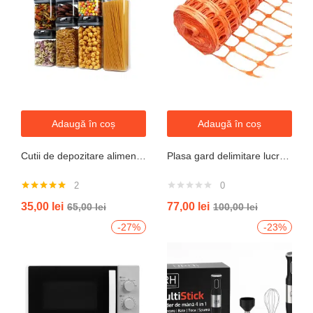
Adaugă în coș
Adaugă în coș
Cutii de depozitare alimente, Set din 7 Cutii pentru Condimente, Cereale, Cutii pentru Bucatarie, din Plastic PP, Cutii Alimentare, Diferite Dimensiuni, Transparente
Plasa gard delimitare lucrari 1mx50m cu ochi 70x40mm, 110g/m portocaliu
2
0
Evaluat la
35,00
lei
77,00
lei
65,00
lei
100,00
lei
5.00
din 5
-27%
-23%