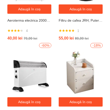
Adaugă în coș
Adaugă în coș
Aeroterma electrica 2000W cu termostat si ventilație aer rece, protectie la supraincalzire
Filtru de cafea JRH, Putere 550-650W, Capacitate 600ml, Functie mentinere la cald, Functie Anti-Picurare, Functioneaza cu cafea macinata
4
1
Evaluat la
Evaluat la
40,00
lei
55,00
lei
70,00
lei
80,00
lei
4.25
din 5
5.00
din 5
-60%
-18%
Adaugă în coș
Adaugă în coș