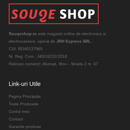
Souqeshop.ro
este magazin online de electronice și
electrocasnice, operat de
JRH Express SRL
.
CUI: RO40137965
Nr. Reg. Com.: J40/16232/2018
Ridicare comenzi: Afumați, Ilfov – Strada 2 nr. 47
Link-uri Utile
Pagina Principala
Toate Produsele
Contul meu
Contact
Garantie produse