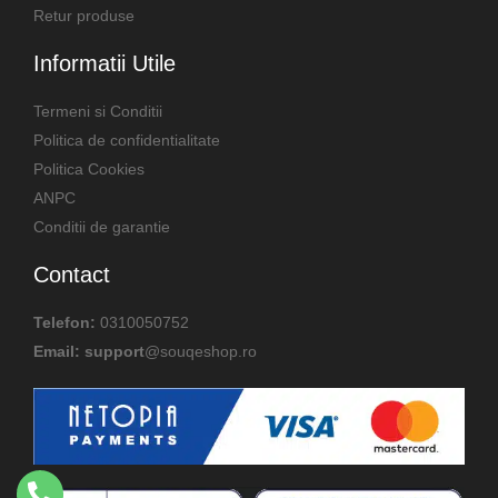
Retur produse
Informatii Utile
Termeni si Conditii
Politica de confidentialitate
Politica Cookies
ANPC
Conditii de garantie
Contact
Telefon:
0310050752
Email: support
@souqeshop.ro