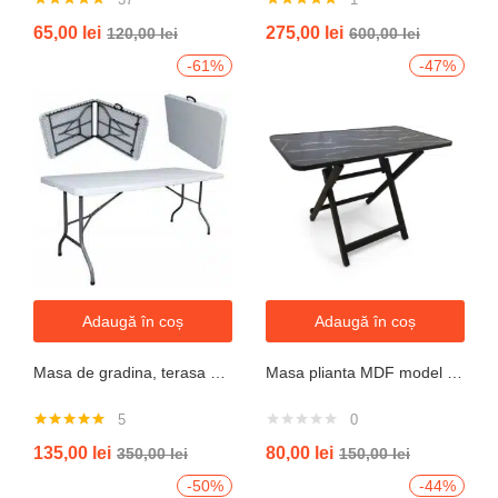
Evaluat la
Evaluat la
65,00
lei
275,00
lei
120,00
lei
600,00
lei
4.76
din 5
5.00
din 5
-61%
-47%
Adaugă în coș
Adaugă în coș
Masa de gradina, terasa si curte, dreptunghiulara, otel, 180x74x74 cm, alba
Masa plianta MDF model granit L 80x l 40x h52cm
5
0
Evaluat la
135,00
lei
80,00
lei
350,00
lei
150,00
lei
5.00
din 5
-50%
-44%