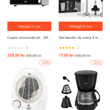
Adaugă în coș
Adaugă în coș
Cuptor microunde jrh , 20l, 700W, alb 5 trepte putere
Set blender de mana 4 in 1, 800W JRH multiStick Inox, Accesorii Incluse
0
2
Evaluat la
219,00
lei
77,00
lei
300,00
lei
100,00
lei
5.00
din 5
-43%
-31%