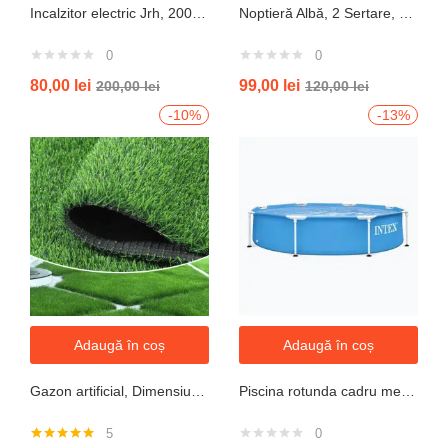
Incalzitor electric Jrh, 2000W, 3 trepte de putere, termostat, 340x140x570 mm, alb
Noptieră Albă, 2 Sertare, Design Modern cu Margini Protecție, 40x34x50 cm
0
0
80,00
lei
99,00
lei
200,00
lei
120,00
lei
-10%
-13%
Adaugă în coș
Adaugă în coș
Gazon artificial, Dimensiune 2mx5m, Grosime 10mm
Piscina rotunda cadru metal intex, 244cm x 51 cm
5
0