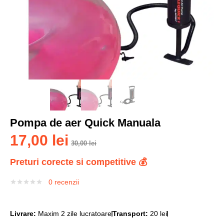
Pompa de aer Quick Manuala
17,00
lei
30,00
lei
Preturi corecte si competitive 💰
0
recenzii
Livrare:
Maxim 2 zile lucratoare
Transport:
20 lei