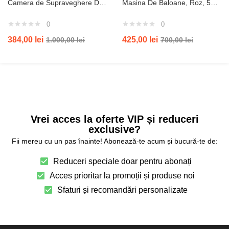
Camera de Supraveghere Duală JRH 2in1, 4G SIM, PTZ, 2 Lentile, Panou Solar 16W, Acumulator 16000 mAh, Lumină Stradală 180W, Night Vision, microSD, Negru
Masina De Baloane, Roz, 57x40x43 Cm, 300 W
0
0
384,00
lei
425,00
lei
1.000,00
lei
700,00
lei
Vrei acces la oferte VIP și reduceri
exclusive?
Fii mereu cu un pas înainte! Abonează-te acum și bucură-te de:
Reduceri speciale doar pentru abonați
Acces prioritar la promoții și produse noi
Sfaturi și recomandări personalizate