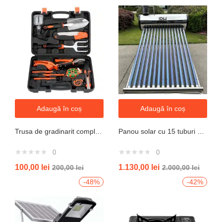
Adaugă în coș
Adaugă în coș
Trusa de gradinarit completa servieta, 14 piese
Panou solar cu 15 tuburi vidate pentru preparare apa calda menajera cu rezervor nepresurizat 150 litri jrh
0
0
100,00
lei
1.130,00
lei
200,00
lei
2.000,00
lei
-48%
-42%