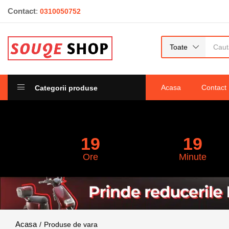
Contact
:
0310050752
Toate
Acasa
Contact
Categorii produse
19
19
Ore
Minute
Produse de vara