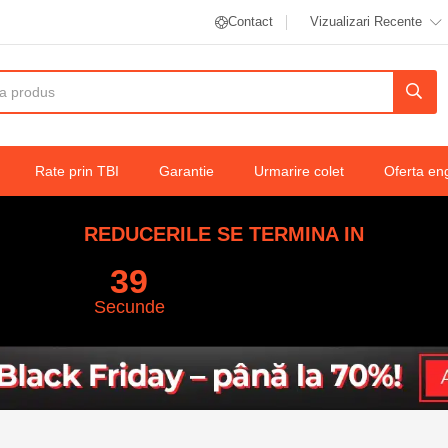
Contact
Vizualizari Recente
Rate prin TBI
Garantie
Urmarire colet
Oferta en
REDUCERILE SE TERMINA IN
38
Secunde