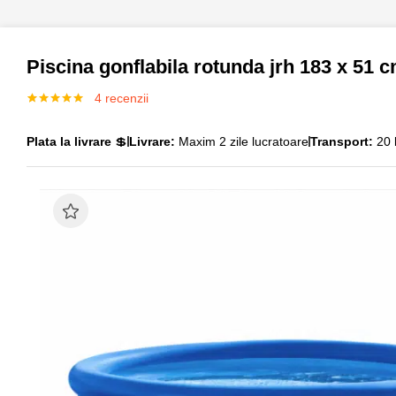
Piscina gonflabila rotunda jrh 183 x 51 
4
recenzii
Evaluat la
4
5.00
din 5
pe baza a
Plata la livrare
💲
Livrare:
Maxim 2 zile lucratoare
Transport:
20 l
evaluări de
la clienți