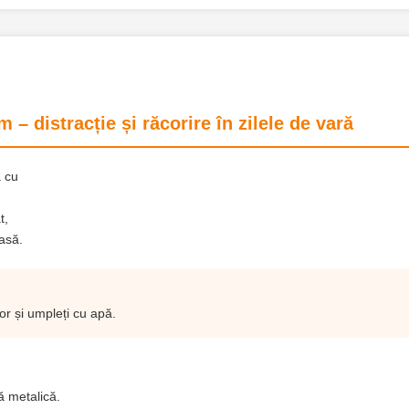
 – distracție și răcorire în zilele de vară
ă cu
t,
asă.
ior și umpleți cu apă.
ă metalică.