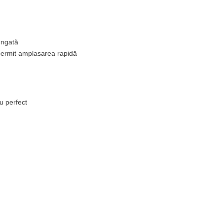
lungată
permit amplasarea rapidă
iu perfect