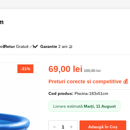
cm
ei
Retur
Gratuit ✅
Garantie
2 ani 🤝
69,00
lei
-31%
100,00
lei
Preturi corecte si competitive 💰
Cod produs:
Piscina-183x51cm
Livrare estimată:
Marți, 11 August
Adaugă În Coș