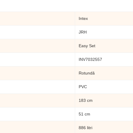
Intex
JRH
Easy Set
INV7032557
Rotundă
PVC
183 cm
51 cm
886 litri