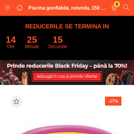
0
Piscina gonflabila, rotunda, 150 x 25 cm, multicolora
LOGARE
INREGISTRARE
REDUCERILE SE TERMINA IN
14
25
14
Introduceti numele de utilizator și parola pentru a va autentifica.
Ore
Minute
Secunde
Retine datele
-17%
Logare
Parola uitata?