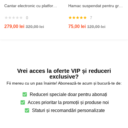
Cantar electronic cu platforma 700 kg WI-FI ( FARA FIR-bluetooth )platforma grossa
Hamac suspendat pentru grădină cu franjuri Rila Crafts, Capacitate până la 120 kg, Alb
0
7
Evaluat la
279,00
lei
75,00
lei
320,00
lei
120,00
lei
5.00
din 5
Vrei acces la oferte VIP și reduceri
exclusive?
Fii mereu cu un pas înainte! Abonează-te acum și bucură-te de:
Reduceri speciale doar pentru abonați
Acces prioritar la promoții și produse noi
Sfaturi și recomandări personalizate