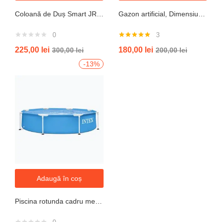
Coloană de Duș Smart JRH c90 – Display LED si banda led, Temperatură Digitală, 4 Moduri de Curgere
Gazon artificial, Dimensiune 2mx5m, Grosime 10mm
0
3
Evaluat la
225,00
lei
180,00
lei
300,00
lei
200,00
lei
5.00
din 5
-13%
Adaugă în coș
Piscina rotunda cadru metal intex, 244cm x 51 cm