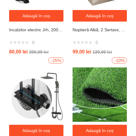
Adaugă în coș
Adaugă în coș
Incalzitor electric Jrh, 2000W, 3 trepte de putere, termostat, 340x140x570 mm, alb
Noptieră Albă, 2 Sertare, Design Modern cu Margini Protecție, 40x34x50 cm
0
0
80,00
lei
99,00
lei
200,00
lei
120,00
lei
-25%
-10%
Adaugă în coș
Adaugă în coș