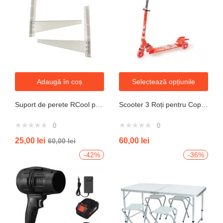
Adaugă în coș
Selectează opțiunile
Suport de perete RCool pentru aparate de climatizare split 120KG
Scooter 3 Roți pentru Copii – Design Pliabil din Oțel, Mecanism de Direcție Sigur, Potrivit pentru Vârsta 3+ Ani, Culoare Albastră
0
0
25,00
lei
60,00
lei
60,00
lei
-42%
-36%