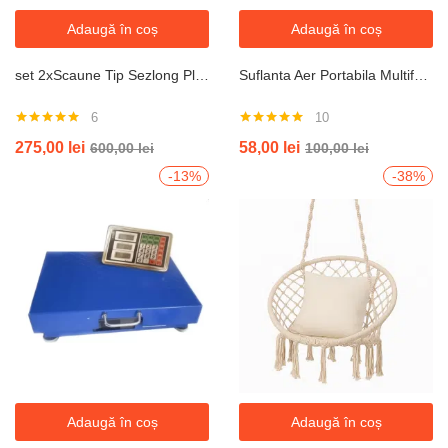
Adaugă în coș
Adaugă în coș
set 2xScaune Tip Sezlong Pliabil Gravitatie Zero Pentru Terasa, Gradina Sau Plaja , Tetiera, Suport Bauturi, Reglabil, Negru
Suflanta Aer Portabila Multifunctionala pentru uscare masina, zapada, apa, calculator, gratar, frunze si praf, 2 acumulatori inclusi 48V
6
10
Evaluat la
Evaluat la
275,00
lei
58,00
lei
600,00
lei
100,00
lei
5.00
din 5
4.90
din 5
-13%
-38%
Adaugă în coș
Adaugă în coș