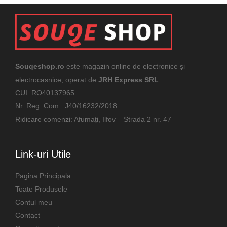
Souqeshop.ro
este magazin online de electronice și
electrocasnice, operat de
JRH Express SRL
.
CUI: RO40137965
Nr. Reg. Com.: J40/16232/2018
Ridicare comenzi: Afumați, Ilfov – Strada 2 nr. 47
Link-uri Utile
Pagina Principala
Toate Produsele
Contul meu
Contact