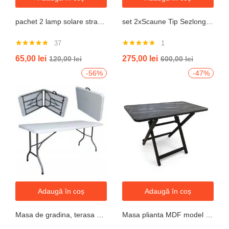
pachet 2 lamp solare stradale 2×160 de leduri, senzor de miscare
set 2xScaune Tip Sezlong Pliabil Gravitatie Zero Pentru Terasa, Gradina Sau Plaja , Tetiera, Suport Bauturi, Reglabil, Negru
37
1
Evaluat la
Evaluat la
65,00
lei
275,00
lei
120,00
lei
600,00
lei
4.76
din 5
5.00
din 5
-56%
-47%
Adaugă în coș
Adaugă în coș
Masa de gradina, terasa si curte, dreptunghiulara, otel, 180x74x74 cm, alba
Masa plianta MDF model granit L 80x l 40x h52cm