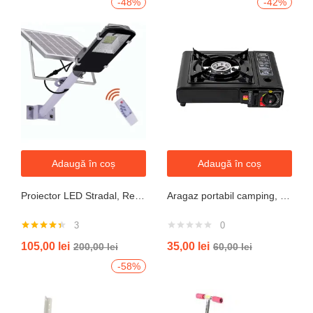
-48%
-42%
Adaugă în coș
Adaugă în coș
Proiector LED Stradal, Rezistent La Apa IP67, Cu Panou Solar, 100W, 220LED, Cu Telecomanda
Aragaz portabil camping, aprindere automata, negru
3
0
Evaluat la
105,00
lei
35,00
lei
200,00
lei
60,00
lei
4.33
din 5
-58%