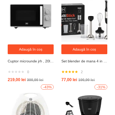
Adaugă în coș
Adaugă în coș
Cuptor microunde jrh , 20l, 700W, alb 5 trepte putere
Set blender de mana 4 in 1, 800W JRH multiStick Inox, Accesorii Incluse
0
2
Evaluat la
219,00
lei
77,00
lei
300,00
lei
100,00
lei
5.00
din 5
-43%
-31%