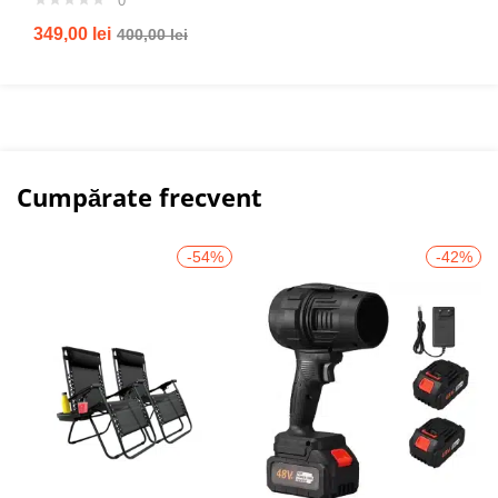
0
349,00
lei
400,00
lei
Cumpărate frecvent
-54%
-42%