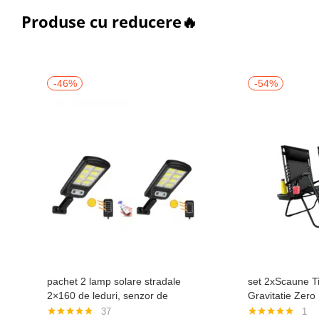
Produse cu reducere🔥
-46%
-54%
pachet 2 lamp solare stradale
set 2xScaune Ti
2×160 de leduri, senzor de
Gravitatie Zero
miscare
Gradina Sau Pla
37
1