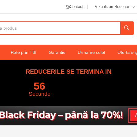
Contact
Vizualizari Recente
Rate prin TBI
Garantie
Urmarire colet
Oferta en
REDUCERILE SE TERMINA IN
55
Secunde