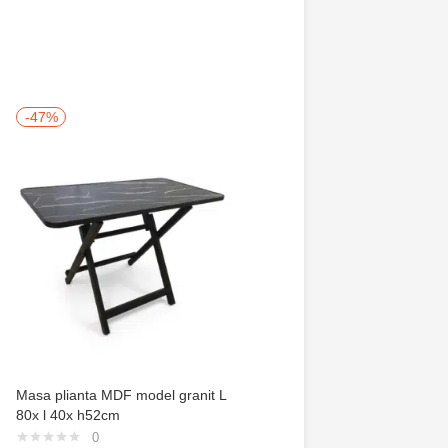
-47%
-50%
Masa plianta MDF model granit L
Trusa de gradinarit com
80x l 40x h52cm
servieta, 14 piese
0
0