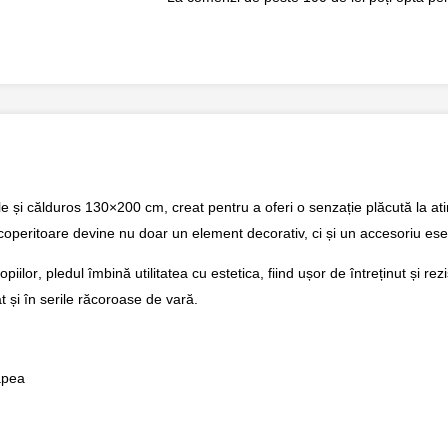
le și călduros 130×200 cm
, creat pentru a oferi o senzație plăcută la a
coperitoare devine nu doar un element decorativ, ci și un accesoriu es
opiilor
, pledul îmbină utilitatea cu estetica, fiind ușor de întreținut și re
t și în serile răcoroase de vară.
apea