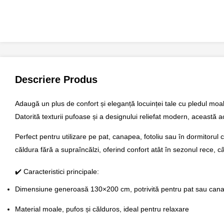
Descriere Produs
Adaugă un plus de confort și eleganță locuinței tale cu
pledul moa
Datorită texturii pufoase și a
designului reliefat modern
, această a
Perfect pentru utilizare pe
pat, canapea, fotoliu sau în dormitorul c
căldura fără a supraîncălzi, oferind confort atât în sezonul rece, câ
✔️ Caracteristici principale:
Dimensiune generoasă
130×200 cm
, potrivită pentru pat sau can
Material
moale, pufos și călduros
, ideal pentru relaxare