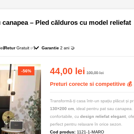
canapea – Pled călduros cu model reliefat
ei
Retur
Gratuit ✅
Garantie
2 ani 🤝
44,00
lei
-56%
100,00
lei
Preturi corecte si competitive 💰
Transformă-ți casa într-un spațiu plăcut și p
130×200 cm
, ideal pentru pat sau canapea. 
confortabile, cu
design reliefat elegant
, of
perfect pentru relaxare în orice sezon.
Cod produs:
1121-1-MARO