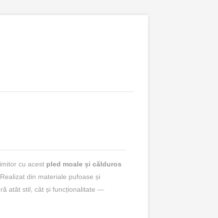
rimitor cu acest
pled moale și călduros
Realizat din materiale pufoase și
eră atât stil, cât și funcționalitate —