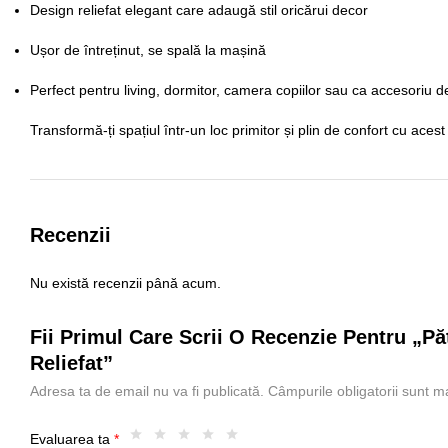
Design reliefat elegant
care adaugă stil oricărui decor
Ușor de întreținut, se spală la mașină
Perfect pentru living, dormitor, camera copiilor sau ca accesoriu d
Transformă-ți spațiul într-un loc primitor și plin de confort cu aces
Recenzii
Nu există recenzii până acum.
Fii Primul Care Scrii O Recenzie Pentru „
Reliefat”
Adresa ta de email nu va fi publicată.
Câmpurile obligatorii sunt 
Evaluarea ta
*