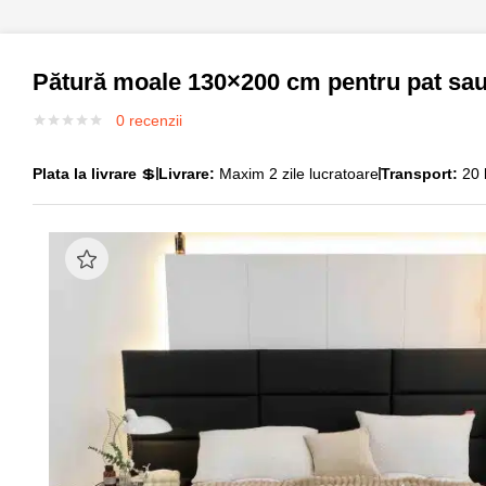
Pătură moale 130×200 cm pentru pat sau 
0
recenzii
Plata la livrare
💲
Livrare:
Maxim 2 zile lucratoare
Transport:
20 l