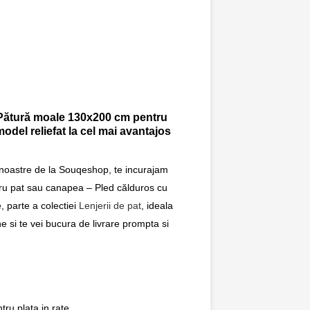
a Pătură moale 130x200 cm pentru
del reliefat la cel mai avantajos
 noastre de la Souqeshop, te incurajam
ru pat sau canapea – Pled călduros cu
 parte a colectiei
Lenjerii de pat
, ideala
e si te vei bucura de livrare prompta si
ru plata in rate.