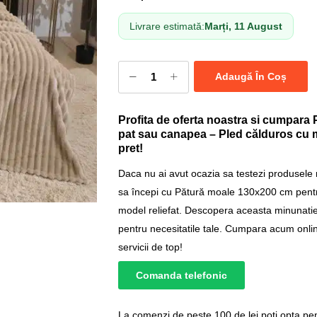
Livrare estimată:
Marți, 11 August
Adaugă În Coș
Profita de oferta noastra si cumpar
pat sau canapea – Pled călduros cu mo
pret!
Daca nu ai avut ocazia sa testezi produsele
sa începi cu Pătură moale 130x200 cm pent
model reliefat. Descopera aceasta minunatie,
pentru necesitatile tale. Cumpara acum onlin
servicii de top!
Comanda telefonic
La comenzi de peste 100 de lei poți opta pent