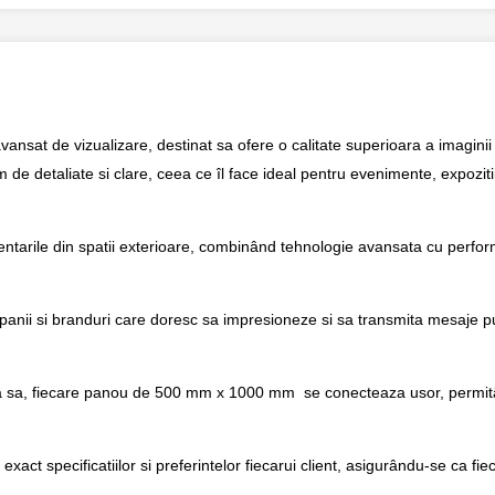
nsat de vizualizare, destinat sa ofere o calitate superioara a imaginii 
e detaliate si clare, ceea ce îl face ideal pentru evenimente, expozitii
ntarile din spatii exterioare, combinând tehnologie avansata cu perfor
anii si branduri care doresc sa impresioneze si sa transmita mesaje pu
ea sa, fiecare panou de 500 mm x 1000 mm se conecteaza usor, permitâ
xact specificatiilor si preferintelor fiecarui client, asigurându-se ca fie