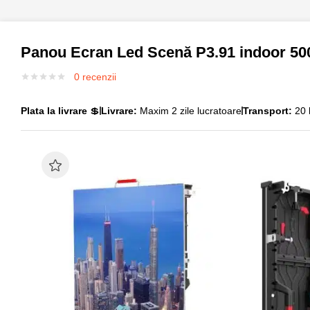
Panou Ecran Led Scenă P3.91 indoor 5
0
recenzii
Plata la livrare
💲
Livrare:
Maxim 2 zile lucratoare
Transport:
20 l