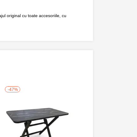
ul original cu toate accesoriile, cu
-47%
-50%