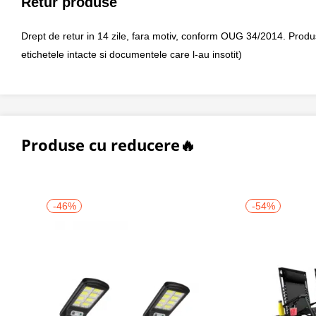
Retur produse
Drept de retur in 14 zile, fara motiv, conform OUG 34/2014. Produsul 
etichetele intacte si documentele care l-au insotit)
Produse cu reducere🔥
-46%
-54%