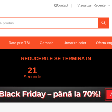
Contact
Vizualizari Recente
x 1000 mm
Rate prin TBI
Garantie
Urmarire colet
Oferta en
REDUCERILE SE TERMINA IN
20
Secunde