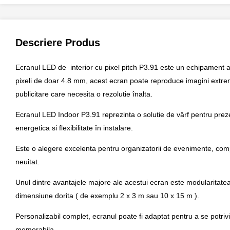
Descriere Produs
Ecranul LED de interior cu pixel pitch P3.91 este un echipament ava
pixeli de doar 4.8 mm, acest ecran poate reproduce imagini extrem d
publicitare care necesita o rezolutie înalta.
Ecranul LED Indoor P3.91 reprezinta o solutie de vârf pentru preze
energetica si flexibilitate în instalare.
Este o alegere excelenta pentru organizatorii de evenimente, comp
neuitat.
Unul dintre avantajele majore ale acestui ecran este modularitat
dimensiune dorita ( de exemplu 2 x 3 m sau 10 x 15 m ).
Personalizabil complet, ecranul poate fi adaptat pentru a se potrivi e
memorabila.