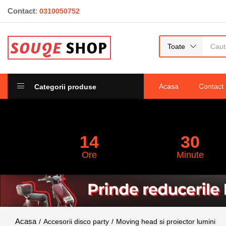
Contact
:
0310050752
Panou Ecran Led Scenă P3.91 indoor 500 
0
recenzii
Toate
Acasa
Contact
Categorii produse
14
30
Ore
Minute
Accesorii disco party
Moving head si proiector lumini