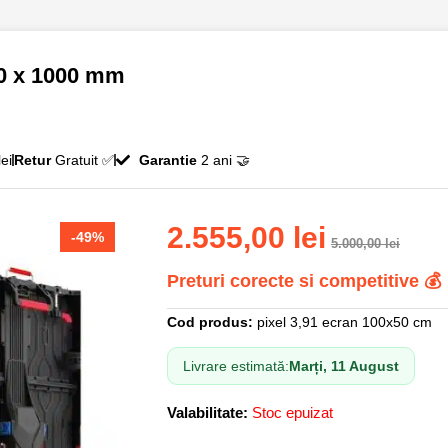
00 x 1000 mm
ei
Retur
Gratuit ✅
Garantie
2 ani 🤝
2.555,00
lei
-49%
5.000,00
lei
Preturi corecte si competitive 💰
Cod produs:
pixel 3,91 ecran 100x50 cm
Livrare estimată:
Marți, 11 August
Valabilitate:
Stoc epuizat