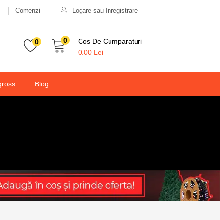
Comenzi
Logare sau Inregistrare
2.555,00
lei
5.000,00
lei
Valabilitate:
Stoc epuizat
0
Cos De Cumparaturi
0
0,00
Lei
gross
Blog