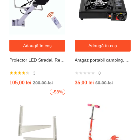
Adaugă în coș
Adaugă în coș
Proiector LED Stradal, Rezistent La Apa IP67, Cu Panou Solar, 100W, 220LED, Cu Telecomanda
Aragaz portabil camping, aprindere automata, negru
3
0
Evaluat la
105,00
lei
35,00
lei
200,00
lei
60,00
lei
4.33
din 5
-58%