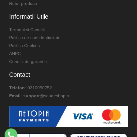
Retur produse
Informatii Utile
Termeni si Conditii
Politica de confidentialitate
Politica Cookies
ANPC
Conditii de garantie
Contact
Telefon:
0310050752
Email: support
@souqeshop.ro