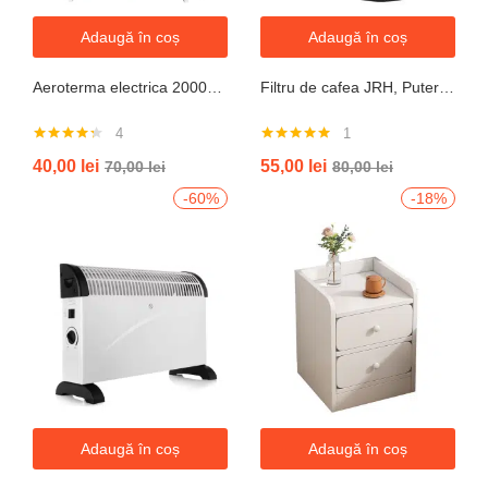
Adaugă în coș
Adaugă în coș
Aeroterma electrica 2000W cu termostat si ventilație aer rece, protectie la supraincalzire
Filtru de cafea JRH, Putere 550-650W, Capacitate 600ml, Functie mentinere la cald, Functie Anti-Picurare, Functioneaza cu cafea macinata
4
1
Evaluat la
Evaluat la
40,00
lei
55,00
lei
70,00
lei
80,00
lei
4.25
din 5
5.00
din 5
-60%
-18%
Adaugă în coș
Adaugă în coș