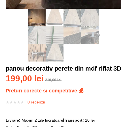
panou decorativ perete din mdf riflat 3D
199,00
lei
210,00
lei
Preturi corecte si competitive 💰
0
recenzii
Livrare:
Maxim 2 zile lucratoare
Transport:
20 lei