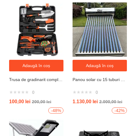
Adaugă în coș
Adaugă în coș
Trusa de gradinarit completa servieta, 14 piese
Panou solar cu 15 tuburi vidate pentru preparare apa calda menajera cu rezervor nepresurizat 150 litri jrh
0
0
100,00
lei
1.130,00
lei
200,00
lei
2.000,00
lei
-48%
-42%