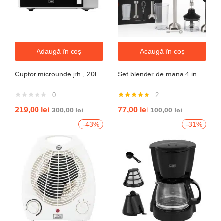
Adaugă în coș
Adaugă în coș
Cuptor microunde jrh , 20l, 700W, alb 5 trepte putere
Set blender de mana 4 in 1, 800W JRH multiStick Inox, Accesorii Incluse
0
2
Evaluat la
219,00
lei
77,00
lei
300,00
lei
100,00
lei
5.00
din 5
-43%
-31%