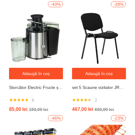
-43%
-28%
Adaugă în coș
Adaugă în coș
Storcător Electric Fructe și Legume JRH, 800W, Recipient 500ml, Negru-Gri.
set 5 Scaune vizitator JRH, cadru oțel, tapițerie textilă, 200 kg
6
2
Evaluat la
Evaluat la
85,00
lei
467,00
lei
150,00
lei
650,00
lei
5.00
din 5
4.50
din 5
-46%
-23%