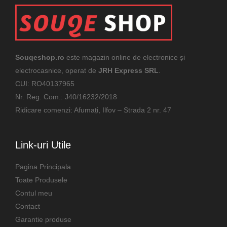
Souqeshop.ro
este magazin online de electronice și
electrocasnice, operat de
JRH Express SRL
.
CUI: RO40137965
Nr. Reg. Com.: J40/16232/2018
Ridicare comenzi: Afumați, Ilfov – Strada 2 nr. 47
Link-uri Utile
Pagina Principala
Toate Produsele
Contul meu
Contact
Garantie produse