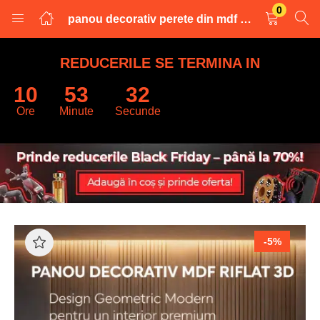
0
panou decorativ perete din mdf riflat 3D
LOGARE
INREGISTRARE
REDUCERILE SE TERMINA IN
10
53
31
Introduceti numele de utilizator și parola pentru a va autentifica.
Ore
Minute
Secunde
Retine datele
-5%
Logare
Parola uitata?