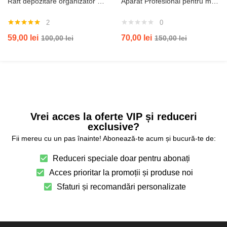
Raft depozitare organizator baie, toaleta sau masina de spalat
Aparat Profesional pentru masaj JRH® cervical, spate, lombara, abdomen si picioare, Shiatsu, 4 puncte de masaj
2
0
Evaluat la
59,00
lei
70,00
lei
100,00
lei
150,00
lei
5.00
din 5
Vrei acces la oferte VIP și reduceri
exclusive?
Fii mereu cu un pas înainte! Abonează-te acum și bucură-te de:
Reduceri speciale doar pentru abonați
Acces prioritar la promoții și produse noi
Sfaturi și recomandări personalizate