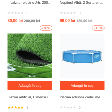
Incalzitor electric Jrh, 2000W, 3 trepte de putere, termostat, 340x140x570 mm, alb
Noptieră Albă, 2 Sertare, Design Modern cu Margini Protecție, 40x34x50 cm
0
0
80,00
lei
99,00
lei
200,00
lei
120,00
lei
-10%
-13%
Adaugă în coș
Adaugă în coș
Gazon artificial, Dimensiune 2mx5m, Grosime 10mm
Piscina rotunda cadru metal intex, 244cm x 51 cm
5
0