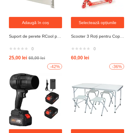
Adaugă în coș
Selectează opțiunile
Suport de perete RCool pentru aparate de climatizare split 120KG
Scooter 3 Roți pentru Copii – Design Pliabil din Oțel, Mecanism de Direcție Sigur, Potrivit pentru Vârsta 3+ Ani, Culoare Albastră
0
0
25,00
lei
60,00
lei
60,00
lei
-42%
-36%