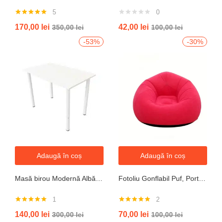
5
0
Evaluat la
170,00
lei
42,00
lei
350,00
lei
100,00
lei
5.00
din 5
-53%
-30%
Adaugă în coș
Adaugă în coș
Masă birou Modernă Albă, 100x60x74 cm — Design Minimalist, Blat MDF și Picioare Metalice”
Fotoliu Gonflabil Puf, Portabil, Portocalie, verde, gri, albastru
1
2
Evaluat la
Evaluat la
140,00
lei
70,00
lei
300,00
lei
100,00
lei
5.00
din 5
5.00
din 5