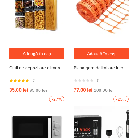
Adaugă în coș
Adaugă în coș
Cutii de depozitare alimente, Set din 7 Cutii pentru Condimente, Cereale, Cutii pentru Bucatarie, din Plastic PP, Cutii Alimentare, Diferite Dimensiuni, Transparente
Plasa gard delimitare lucrari 1mx50m cu ochi 70x40mm, 110g/m portocaliu
2
0
Evaluat la
35,00
lei
77,00
lei
65,00
lei
100,00
lei
5.00
din 5
-27%
-23%