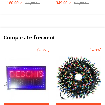
Evaluat la
180,00
lei
349,00
lei
200,00
lei
400,00
lei
5.00
din 5
Cumpărate frecvent
-57%
-40%