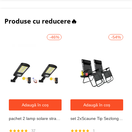
Produse cu reducere🔥
-46%
-54%
Adaugă în coș
Adaugă în coș
pachet 2 lamp solare stradale 2×160 de leduri, senzor de miscare
set 2xScaune Tip Sezlong Pliabil Gravitatie Zero Pentru Terasa, Gradina Sau Plaja , Tetiera, Suport Bauturi, Reglabil, Negru
37
1