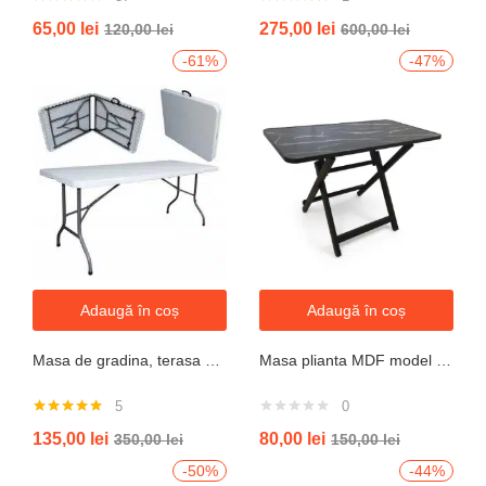
Evaluat la
Evaluat la
65,00
lei
275,00
lei
120,00
lei
600,00
lei
4.76
din 5
5.00
din 5
-61%
-47%
Adaugă în coș
Adaugă în coș
Masa de gradina, terasa si curte, dreptunghiulara, otel, 180x74x74 cm, alba
Masa plianta MDF model granit L 80x l 40x h52cm
5
0
Evaluat la
135,00
lei
80,00
lei
350,00
lei
150,00
lei
5.00
din 5
-50%
-44%