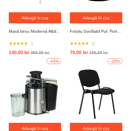
Adaugă în coș
Adaugă în coș
Masă birou Modernă Albă, 100x60x74 cm — Design Minimalist, Blat MDF și Picioare Metalice”
Fotoliu Gonflabil Puf, Portabil, Portocalie, verde, gri, albastru
1
2
Evaluat la
Evaluat la
140,00
lei
70,00
lei
300,00
lei
100,00
lei
5.00
din 5
5.00
din 5
-43%
-28%
Adaugă în coș
Adaugă în coș