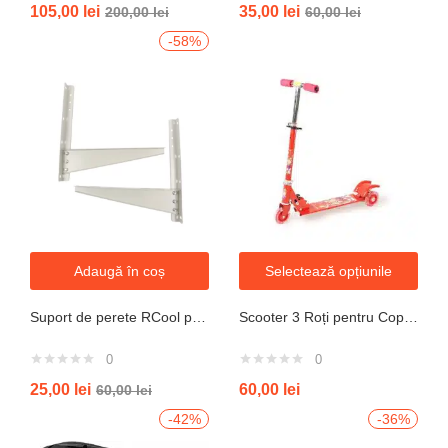
105,00
lei
35,00
lei
200,00
lei
60,00
lei
4.33
din 5
-58%
Adaugă în coș
Selectează opțiunile
Suport de perete RCool pentru aparate de climatizare split 120KG
Scooter 3 Roți pentru Copii – Design Pliabil din Oțel, Mecanism de Direcție Sigur, Potrivit pentru Vârsta 3+ Ani, Culoare Albastră
0
0
25,00
lei
60,00
lei
60,00
lei
-42%
-36%