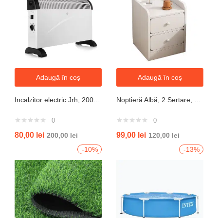
Adaugă în coș
Adaugă în coș
Incalzitor electric Jrh, 2000W, 3 trepte de putere, termostat, 340x140x570 mm, alb
Noptieră Albă, 2 Sertare, Design Modern cu Margini Protecție, 40x34x50 cm
0
0
80,00
lei
99,00
lei
200,00
lei
120,00
lei
-10%
-13%