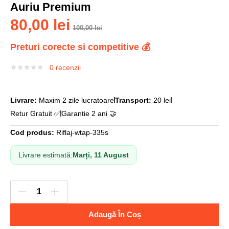
Auriu Premium
80,00
lei
100,00
lei
Preturi corecte si competitive 💰
0
recenzii
Livrare:
Maxim 2 zile lucratoare
Transport:
20 lei
Retur Gratuit ✅
Garantie 2 ani 🤝
Cod produs:
Riflaj-wtap-335s
Livrare estimată:
Marți, 11 August
Adaugă În Coș