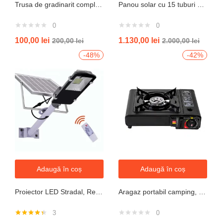
Trusa de gradinarit completa servieta, 14 piese
Panou solar cu 15 tuburi vidate pentru preparare apa calda menajera cu rezervor nepresurizat 150 litri jrh
0
0
100,00
lei
1.130,00
lei
200,00
lei
2.000,00
lei
-48%
-42%
Adaugă în coș
Adaugă în coș
Proiector LED Stradal, Rezistent La Apa IP67, Cu Panou Solar, 100W, 220LED, Cu Telecomanda
Aragaz portabil camping, aprindere automata, negru
3
0
Evaluat la