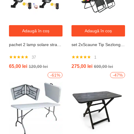
Adaugă în coș
Adaugă în coș
pachet 2 lamp solare stradale 2×160 de leduri, senzor de miscare
set 2xScaune Tip Sezlong Pliabil Gravitatie Zero Pentru Terasa, Gradina Sau Plaja , Tetiera, Suport Bauturi, Reglabil, Negru
37
1
Evaluat la
Evaluat la
65,00
lei
275,00
lei
120,00
lei
600,00
lei
4.76
din 5
5.00
din 5
-61%
-47%