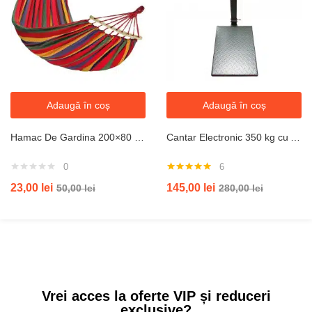
Adaugă în coș
Adaugă în coș
Hamac De Gardina 200×80 cm cu bara din lemn, bumbac, multicolor Share Compara
Cantar Electronic 350 kg cu Acumulator si Platan Metalic , brat rabatabil
0
6
Evaluat la
23,00
lei
145,00
lei
50,00
lei
280,00
lei
5.00
din 5
Vrei acces la oferte VIP și reduceri
exclusive?