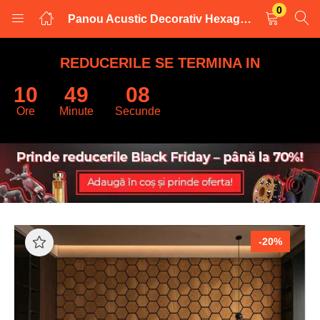
0
Panou Acustic Decorativ Hexagonal Riflaj Modular Fagure, Cod 335s Nuc Auriu Premium
LOGARE
INREGISTRARE
REDUCERILE SE TERMINA IN
10
49
07
Introduceti numele de utilizator și parola pentru a va autentifica.
Ore
Minute
Secunde
Retine datele
-20%
Logare
Parola uitata?