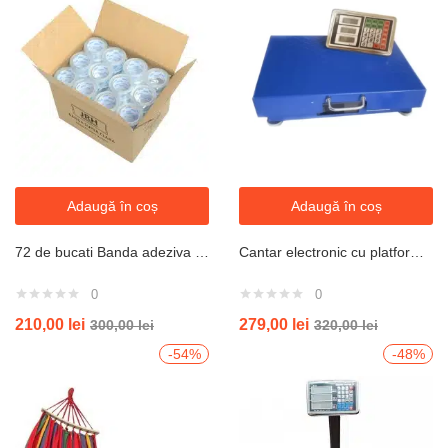
Adaugă în coș
Adaugă în coș
72 de bucati Banda adeziva 48mmx82m transparenta latime 48mm x 82m lungime 45 microni
Cantar electronic cu platforma 700 kg WI-FI ( FARA FIR-bluetooth )platforma grossa
0
0
210,00
lei
279,00
lei
300,00
lei
320,00
lei
-54%
-48%