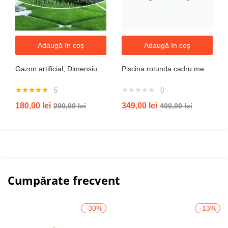
Adaugă în coș
Adaugă în coș
Gazon artificial, Dimensiune 2mx5m, Grosime 10mm
Piscina rotunda cadru metal intex, 244cm x 51 cm
5
0
Evaluat la
180,00
lei
349,00
lei
200,00
lei
400,00
lei
5.00
din 5
Cumpărate frecvent
-30%
-13%