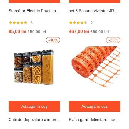
Storcător Electric Fructe și Legume JRH, 800W, Recipient 500ml, Negru-Gri.
set 5 Scaune vizitator JRH, cadru oțel, tapițerie textilă, 200 kg
6
2
Evaluat la
Evaluat la
85,00
lei
467,00
lei
150,00
lei
650,00
lei
5.00
din 5
4.50
din 5
-46%
-23%
Adaugă în coș
Adaugă în coș
Cutii de depozitare alimente, Set din 7 Cutii pentru Condimente, Cereale, Cutii pentru Bucatarie, din Plastic PP, Cutii Alimentare, Diferite Dimensiuni, Transparente
Plasa gard delimitare lucrari 1mx50m cu ochi 70x40mm, 110g/m portocaliu