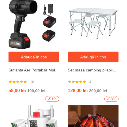
Adaugă în coș
Adaugă în coș
Suflanta Aer Portabila Multifunctionala pentru uscare masina, zapada, apa, calculator, gratar, frunze si praf, 2 acumulatori inclusi 48V
Set masă camping pliabilă cu 4 scaune jrh aluminiu ușor, reglabil pe înălțime, portabil pentru picnic, grătar, excursii, pescuit 120×60 cm
10
4
Evaluat la
Evaluat la
58,00
lei
128,00
lei
100,00
lei
200,00
lei
4.90
din 5
5.00
din 5
-51%
-58%