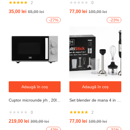
2
0
Evaluat la
35,00
lei
77,00
lei
65,00
lei
100,00
lei
5.00
din 5
-27%
-23%
Adaugă în coș
Adaugă în coș
Cuptor microunde jrh , 20l, 700W, alb 5 trepte putere
Set blender de mana 4 in 1, 800W JRH multiStick Inox, Accesorii Incluse
0
2
Evaluat la
219,00
lei
77,00
lei
300,00
lei
100,00
lei
5.00
din 5
-43%
-31%