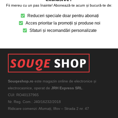
Fii mereu cu un pas înainte! Abonează-te acum și bucură-te de:
Reduceri speciale doar pentru abonați
Acces prioritar la promoții și produse noi
Sfaturi și recomandări personalizate
Souqeshop.ro
este magazin online de electronice și
electrocasnice, operat de
JRH Express SRL
.
CUI: RO40137965
Nr. Reg. Com.: J40/16232/2018
Ridicare comenzi: Afumați, Ilfov – Strada 2 nr. 47