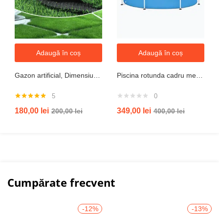
Adaugă în coș
Adaugă în coș
Gazon artificial, Dimensiune 2mx5m, Grosime 10mm
Piscina rotunda cadru metal intex, 244cm x 51 cm
5
0
Evaluat la
180,00
lei
349,00
lei
200,00
lei
400,00
lei
5.00
din 5
Cumpărate frecvent
-12%
-13%