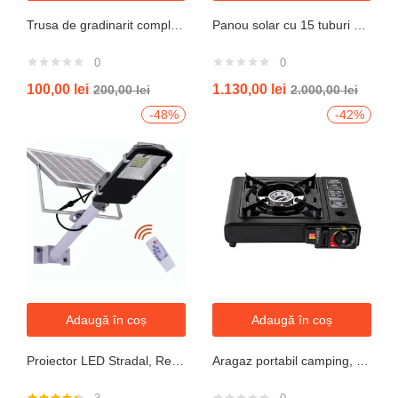
Trusa de gradinarit completa servieta, 14 piese
Panou solar cu 15 tuburi vidate pentru preparare apa calda menajera cu rezervor nepresurizat 150 litri jrh
0
0
100,00
lei
1.130,00
lei
200,00
lei
2.000,00
lei
-48%
-42%
Adaugă în coș
Adaugă în coș
Proiector LED Stradal, Rezistent La Apa IP67, Cu Panou Solar, 100W, 220LED, Cu Telecomanda
Aragaz portabil camping, aprindere automata, negru