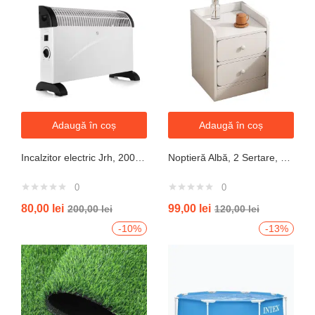
Adaugă în coș
Adaugă în coș
Incalzitor electric Jrh, 2000W, 3 trepte de putere, termostat, 340x140x570 mm, alb
Noptieră Albă, 2 Sertare, Design Modern cu Margini Protecție, 40x34x50 cm
0
0
80,00
lei
99,00
lei
200,00
lei
120,00
lei
-10%
-13%