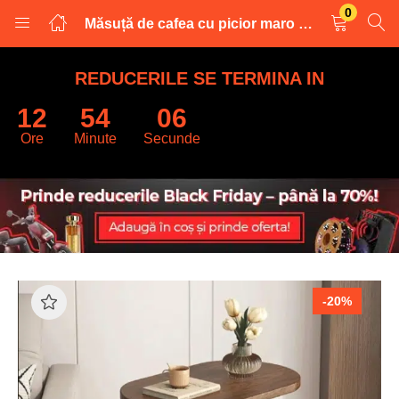
0
Măsuță de cafea cu picior maro 28x40x60 cm
LOGARE
INREGISTRARE
REDUCERILE SE TERMINA IN
12
54
05
Introduceti numele de utilizator și parola pentru a va autentifica.
Ore
Minute
Secunde
Retine datele
-20%
Logare
Parola uitata?