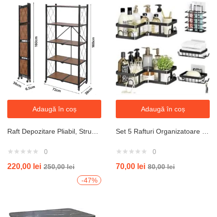
Adaugă în coș
Adaugă în coș
Raft Depozitare Pliabil, Structură Metalică și Polițe din Lemn, 160 cm
Set 5 Rafturi Organizatoare pentru Baie si Bucatarie, Inox Negru
0
0
220,00
lei
70,00
lei
250,00
lei
80,00
lei
-47%