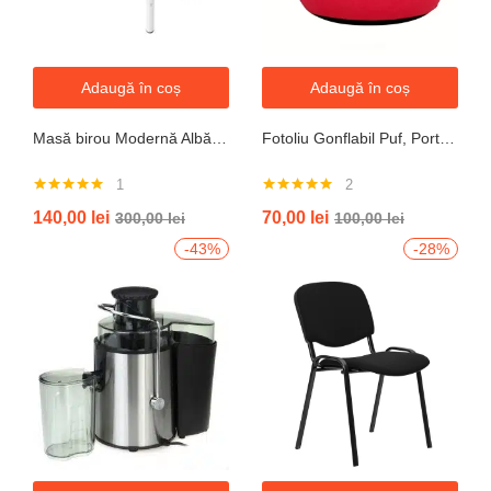
Adaugă în coș
Adaugă în coș
Masă birou Modernă Albă, 100x60x74 cm — Design Minimalist, Blat MDF și Picioare Metalice”
Fotoliu Gonflabil Puf, Portabil, Portocalie, verde, gri, albastru
1
2
Evaluat la
Evaluat la
140,00
lei
70,00
lei
300,00
lei
100,00
lei
5.00
din 5
5.00
din 5
-43%
-28%