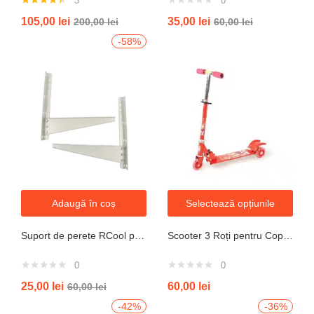
3
0
Evaluat la
105,00
lei
35,00
lei
200,00
lei
60,00
lei
4.33
din 5
-58%
Adaugă în coș
Selectează opțiunile
Suport de perete RCool pentru aparate de climatizare split 120KG
Scooter 3 Roți pentru Copii – Design Pliabil din Oțel, Mecanism de Direcție Sigur, Potrivit pentru Vârsta 3+ Ani, Culoare Albastră
0
0
25,00
lei
60,00
lei
60,00
lei
-42%
-36%