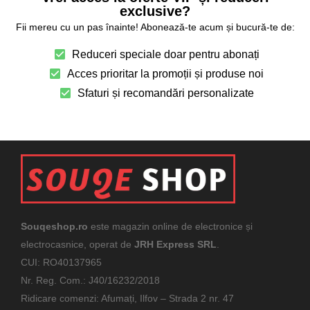
exclusive?
Fii mereu cu un pas înainte! Abonează-te acum și bucură-te de:
Reduceri speciale doar pentru abonați
Acces prioritar la promoții și produse noi
Sfaturi și recomandări personalizate
Souqeshop.ro
este magazin online de electronice și
electrocasnice, operat de
JRH Express SRL
.
CUI: RO40137965
Nr. Reg. Com.: J40/16232/2018
Ridicare comenzi: Afumați, Ilfov – Strada 2 nr. 47