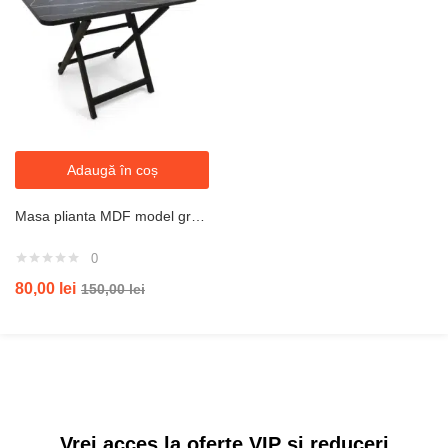
Adaugă în coș
Masa plianta MDF model granit L 80x l 40x h52cm
0
80,00
lei
150,00
lei
Vrei acces la oferte VIP și reduceri