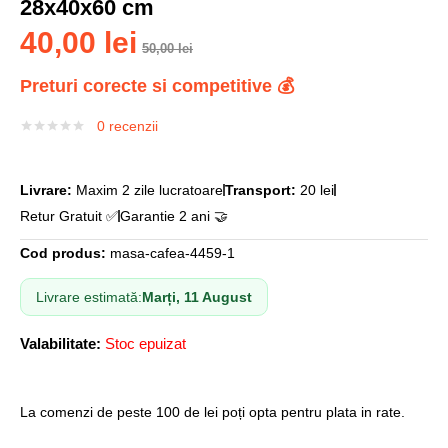
28x40x60 cm
40,00
lei
50,00
lei
Preturi corecte si competitive 💰
0
recenzii
Livrare:
Maxim 2 zile lucratoare
Transport:
20 lei
Retur Gratuit ✅
Garantie 2 ani 🤝
Cod produs:
masa-cafea-4459-1
Livrare estimată:
Marți, 11 August
Valabilitate:
Stoc epuizat
La comenzi de peste 100 de lei poți opta pentru plata in rate.