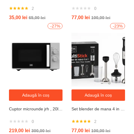
2
0
Evaluat la
35,00
lei
77,00
lei
65,00
lei
100,00
lei
5.00
din 5
-27%
-23%
Adaugă în coș
Adaugă în coș
Cuptor microunde jrh , 20l, 700W, alb 5 trepte putere
Set blender de mana 4 in 1, 800W JRH multiStick Inox, Accesorii Incluse
0
2
Evaluat la
219,00
lei
77,00
lei
300,00
lei
100,00
lei
5.00
din 5