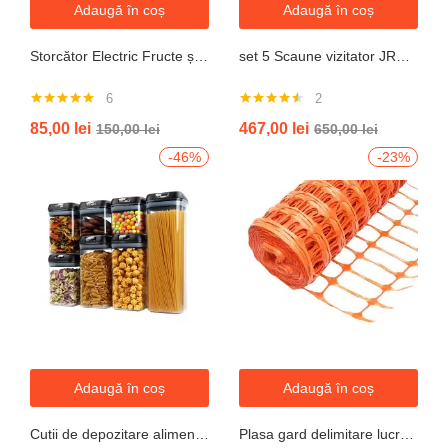
Adaugă în coș
Adaugă în coș
Storcător Electric Fructe și Legume JRH, 800W, Recipient 500ml, Negru-Gri.
set 5 Scaune vizitator JRH, cadru oțel, tapițerie textilă, 200 kg
6
2
Evaluat la
Evaluat la
85,00
lei
467,00
lei
150,00
lei
650,00
lei
5.00
din 5
4.50
din 5
-46%
-23%
Adaugă în coș
Adaugă în coș
Cutii de depozitare alimente, Set din 7 Cutii pentru Condimente, Cereale, Cutii pentru Bucatarie, din Plastic PP, Cutii Alimentare, Diferite Dimensiuni, Transparente
Plasa gard delimitare lucrari 1mx50m cu ochi 70x40mm, 110g/m portocaliu