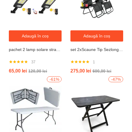
Adaugă în coș
Adaugă în coș
pachet 2 lamp solare stradale 2×160 de leduri, senzor de miscare
set 2xScaune Tip Sezlong Pliabil Gravitatie Zero Pentru Terasa, Gradina Sau Plaja , Tetiera, Suport Bauturi, Reglabil, Negru
37
1
Evaluat la
Evaluat la
65,00
lei
275,00
lei
120,00
lei
600,00
lei
4.76
din 5
5.00
din 5
-61%
-47%