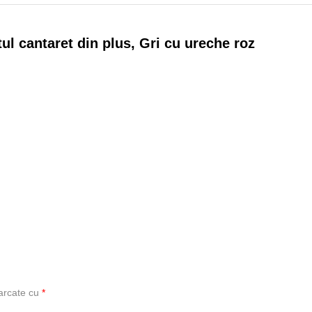
tul cantaret din plus, Gri cu ureche roz
marcate cu
*