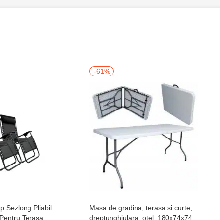
-61%
p Sezlong Pliabil
Masa de gradina, terasa si curte,
 Pentru Terasa,
dreptunghiulara, otel, 180x74x74