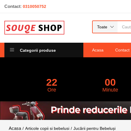
Contact
:
0310050752
Toate
Acasa
Contact
Categorii produse
22
00
Ore
Minute
Articole copii si bebelusi
Jucării pentru Bebeluși