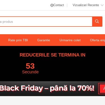
Contact
Vizualizari Recente
Rate prin TBI
Garantie
Urmarire colet
Oferta en
REDUCERILE SE TERMINA IN
52
Secunde