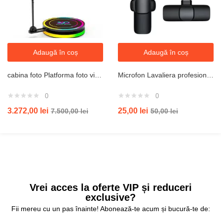
Adaugă în coș
Adaugă în coș
cabina foto Platforma foto video Selfie 360 cu brat rotativ, led RGB, pentru evenimente, marca JRH™, diametru 50 cm
Microfon Lavaliera profesionala Wireless Type C/Iphone, portabil pentru smartphone, laptop, tableta, Negru
0
0
3.272,00
lei
25,00
lei
7.500,00
lei
50,00
lei
Vrei acces la oferte VIP și reduceri
exclusive?
Fii mereu cu un pas înainte! Abonează-te acum și bucură-te de: