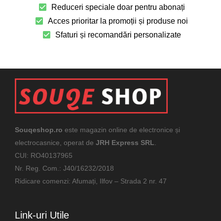
Reduceri speciale doar pentru abonați
Acces prioritar la promoții și produse noi
Sfaturi și recomandări personalizate
Souqeshop.ro
este magazin online de electronice și
electrocasnice, operat de
JRH Express SRL
.
CUI: RO40137965
Nr. Reg. Com.: J40/16232/2018
Ridicare comenzi: Afumați, Ilfov – Strada 2 nr. 47
Link-uri Utile