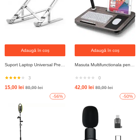
Adaugă în coș
Adaugă în coș
Suport Laptop Universal Premium Protect Din Aluminiu ,Pliabil (JRH)
Masuta Multifunctionala pentru laptop, cu lampa, perna, suport pix, perna si lumina
3
0
Evaluat la
15,00
lei
42,00
lei
80,00
lei
80,00
lei
4.00
din
5
-56%
-50%