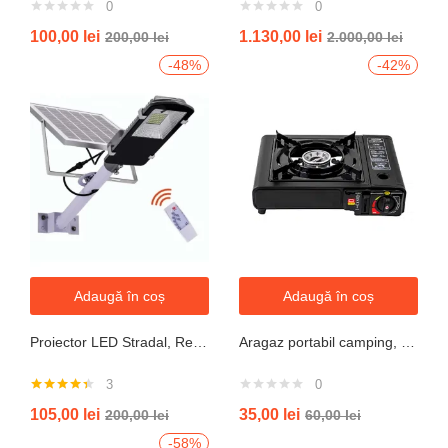
0
0
100,00
lei
1.130,00
lei
200,00
lei
2.000,00
lei
-48%
-42%
Adaugă în coș
Adaugă în coș
Proiector LED Stradal, Rezistent La Apa IP67, Cu Panou Solar, 100W, 220LED, Cu Telecomanda
Aragaz portabil camping, aprindere automata, negru
3
0
Evaluat la
105,00
lei
35,00
lei
200,00
lei
60,00
lei
4.33
din 5
-58%