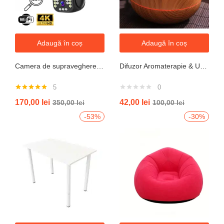
Adaugă în coș
Adaugă în coș
Camera de supraveghere WIFI 6K, 12MP, ZOOM 10X, 3 Camere, 1 Senzor, Control din aplicatie, Comunicare bidirectionala, Urmarire automata, Multi lens
Difuzor Aromaterapie & Umidificator Mini Vulcan 300ml cu Flacără LED – Design Compact, Silențios
5
0
Evaluat la
170,00
lei
42,00
lei
350,00
lei
100,00
lei
5.00
din 5
-53%
-30%