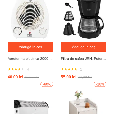
Adaugă în coș
Adaugă în coș
Aeroterma electrica 2000W cu termostat si ventilație aer rece, protectie la supraincalzire
Filtru de cafea JRH, Putere 550-650W, Capacitate 600ml, Functie mentinere la cald, Functie Anti-Picurare, Functioneaza cu cafea macinata
4
1
Evaluat la
Evaluat la
40,00
lei
55,00
lei
70,00
lei
80,00
lei
4.25
din 5
5.00
din 5
-60%
-18%