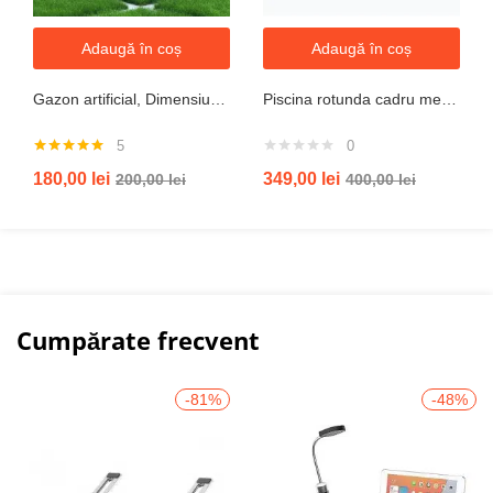
Adaugă în coș
Adaugă în coș
Gazon artificial, Dimensiune 2mx5m, Grosime 10mm
Piscina rotunda cadru metal intex, 244cm x 51 cm
5
0
Evaluat la
180,00
lei
349,00
lei
200,00
lei
400,00
lei
5.00
din 5
Cumpărate frecvent
-81%
-48%