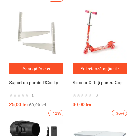
Adaugă în coș
Selectează opțiunile
Suport de perete RCool pentru aparate de climatizare split 120KG
Scooter 3 Roți pentru Copii – Design Pliabil din Oțel, Mecanism de Direcție Sigur, Potrivit pentru Vârsta 3+ Ani, Culoare Albastră
0
0
25,00
lei
60,00
lei
60,00
lei
-42%
-36%