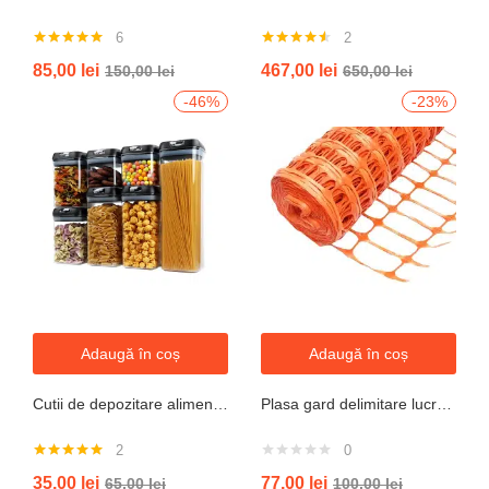
6
2
Evaluat la
Evaluat la
85,00
lei
467,00
lei
150,00
lei
650,00
lei
5.00
din 5
4.50
din 5
-46%
-23%
Adaugă în coș
Adaugă în coș
Cutii de depozitare alimente, Set din 7 Cutii pentru Condimente, Cereale, Cutii pentru Bucatarie, din Plastic PP, Cutii Alimentare, Diferite Dimensiuni, Transparente
Plasa gard delimitare lucrari 1mx50m cu ochi 70x40mm, 110g/m portocaliu
2
0
Evaluat la
35,00
lei
77,00
lei
65,00
lei
100,00
lei
5.00
din 5