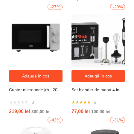
-27%
-23%
Adaugă în coș
Adaugă în coș
Cuptor microunde jrh , 20l, 700W, alb 5 trepte putere
Set blender de mana 4 in 1, 800W JRH multiStick Inox, Accesorii Incluse
0
2
Evaluat la
219,00
lei
77,00
lei
300,00
lei
100,00
lei
5.00
din 5
-43%
-31%