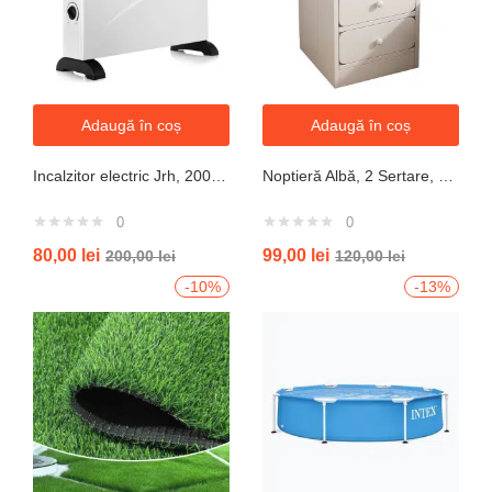
Adaugă în coș
Adaugă în coș
Incalzitor electric Jrh, 2000W, 3 trepte de putere, termostat, 340x140x570 mm, alb
Noptieră Albă, 2 Sertare, Design Modern cu Margini Protecție, 40x34x50 cm
0
0
80,00
lei
99,00
lei
200,00
lei
120,00
lei
-10%
-13%