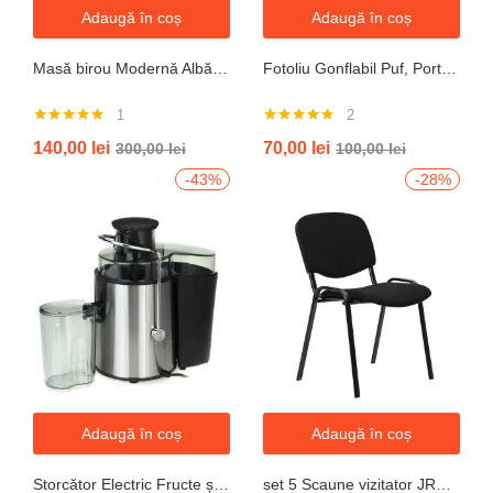
Adaugă în coș
Adaugă în coș
Masă birou Modernă Albă, 100x60x74 cm — Design Minimalist, Blat MDF și Picioare Metalice”
Fotoliu Gonflabil Puf, Portabil, Portocalie, verde, gri, albastru
1
2
Evaluat la
Evaluat la
140,00
lei
70,00
lei
300,00
lei
100,00
lei
5.00
din 5
5.00
din 5
-43%
-28%
Adaugă în coș
Adaugă în coș
Storcător Electric Fructe și Legume JRH, 800W, Recipient 500ml, Negru-Gri.
set 5 Scaune vizitator JRH, cadru oțel, tapițerie textilă, 200 kg