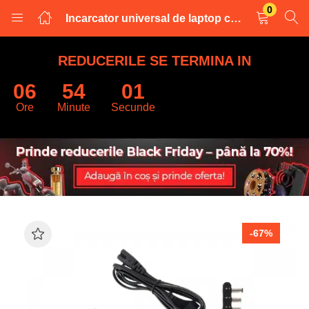
0
Incarcator universal de laptop cu priza auto – 100W
LOGARE
INREGISTRARE
REDUCERILE SE TERMINA IN
06
54
00
Introduceti numele de utilizator și parola pentru a va autentifica.
Ore
Minute
Secunde
Retine datele
-67%
Logare
Parola uitata?