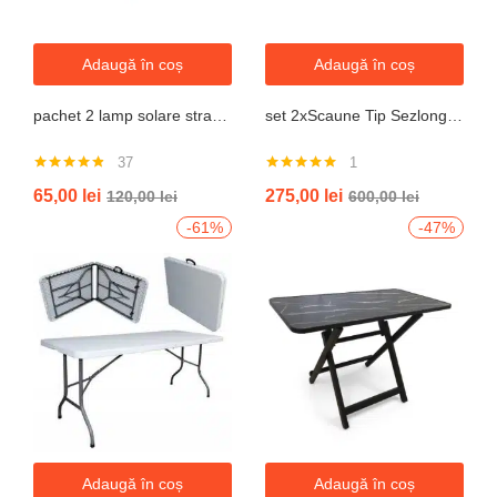
Adaugă în coș
Adaugă în coș
pachet 2 lamp solare stradale 2×160 de leduri, senzor de miscare
set 2xScaune Tip Sezlong Pliabil Gravitatie Zero Pentru Terasa, Gradina Sau Plaja , Tetiera, Suport Bauturi, Reglabil, Negru
37
1
Evaluat la
Evaluat la
65,00
lei
275,00
lei
120,00
lei
600,00
lei
4.76
din 5
5.00
din 5
-61%
-47%
Adaugă în coș
Adaugă în coș