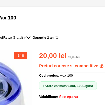
Wax 100
ei
Retur
Gratuit ✅
Garantie
2 ani 🤝
20,00
lei
-64%
55,00
lei
Preturi corecte si competitive 💰
Cod produs:
wax-100
Livrare estimată:
Luni, 10 August
Valabilitate:
Stoc epuizat