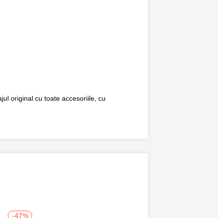
ul original cu toate accesoriile, cu
-47%
-50%