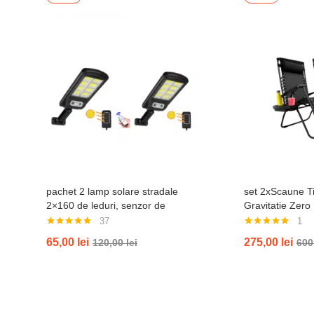
pachet 2 lamp solare stradale
set 2xScaune Ti
2×160 de leduri, senzor de
Gravitatie Zero
miscare
Gradina Sau Pla
37
1
Bauturi, Reglab
Evaluat la
Evaluat la
65,00
lei
275,00
lei
120,00
lei
600
4.76
din 5
5.00
din 5