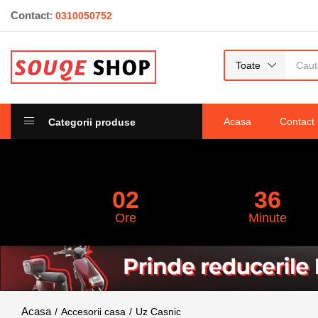
Contact
:
0310050752
Incalzitor Ceara si Parafina, Model Pro Wa
0
recenzii
Toate
Acasa
Contact
Categorii produse
02
36
Ore
Minute
Accesorii casa
Uz Casnic