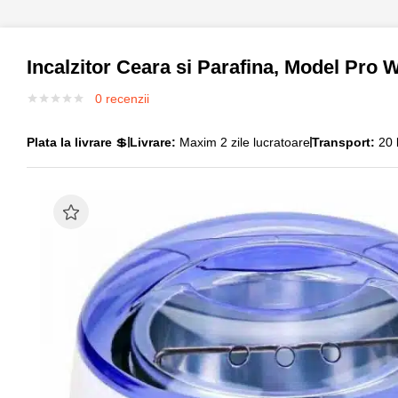
Incalzitor Ceara si Parafina, Model Pro 
0
recenzii
Plata la livrare
💲
Livrare:
Maxim 2 zile lucratoare
Transport:
20 l