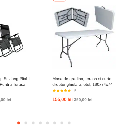
p Sezlong Pliabil
Masa de gradina, terasa si curte,
 Pentru Terasa,
dreptunghiulara, otel, 180x74x74
ja , Tetiera, Suport
cm, alba
5
il, Negru
Evaluat la
155,00
lei
,00
lei
350,00
lei
5.00
din 5