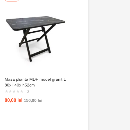
Masa plianta MDF model granit L
Trusa de gradinarit com
80x l 40x h52cm
servieta, 14 piese
0
0
80,00
lei
100,00
lei
150,00
lei
200,00
lei