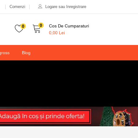
Comenzi
Logare sau Inregistrare
20,00
lei
55,00
lei
Valabilitate:
Stoc epuizat
0
Cos De Cumparaturi
0
0,00
Lei
gross
Blog