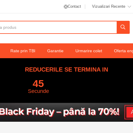
Contact
Vizualizari Recente
x 100
Rate prin TBI
Garantie
Urmarire colet
Oferta en
REDUCERILE SE TERMINA IN
44
Secunde