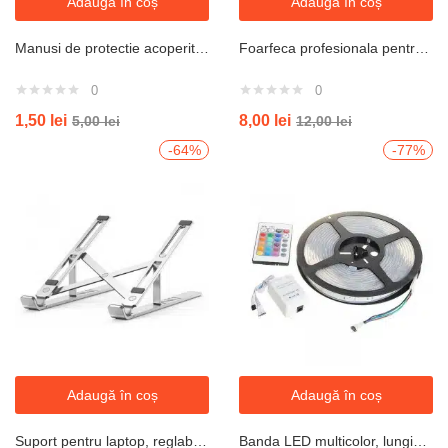
Adaugă în coș
Adaugă în coș
Manusi de protectie acoperite cu latex, marimea 10
Foarfeca profesionala pentru vie , 20 cm lungime, 15 mm diametru taiere, Soft Grip
0
0
1,50
lei
8,00
lei
5,00
lei
12,00
lei
-64%
-77%
Adaugă în coș
Adaugă în coș
Suport pentru laptop, reglabil pe inaltime, pliabil, din Aluminiu, Detasabil, 10-15.6″, Argintiu – JRH®
Banda LED multicolor, lungime 5 metri, controller, telecomanda si sursa de curent inclusa