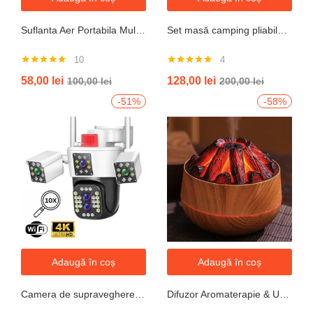
Suflanta Aer Portabila Multifunctionala pentru uscare masina, zapada, apa, calculator, gratar, frunze si praf, 2 acumulatori inclusi 48V
Set masă camping pliabilă cu 4 scaune jrh aluminiu ușor, reglabil pe înălțime, portabil pentru picnic, grătar, excursii, pescuit 120×60 cm
10
4
Evaluat la
Evaluat la
58,00
lei
128,00
lei
100,00
lei
200,00
lei
4.90
din 5
5.00
din 5
-51%
-58%
Adaugă în coș
Adaugă în coș
Camera de supraveghere WIFI 6K, 12MP, ZOOM 10X, 3 Camere, 1 Senzor, Control din aplicatie, Comunicare bidirectionala, Urmarire automata, Multi lens
Difuzor Aromaterapie & Umidificator Mini Vulcan 300ml cu Flacără LED – Design Compact, Silențios