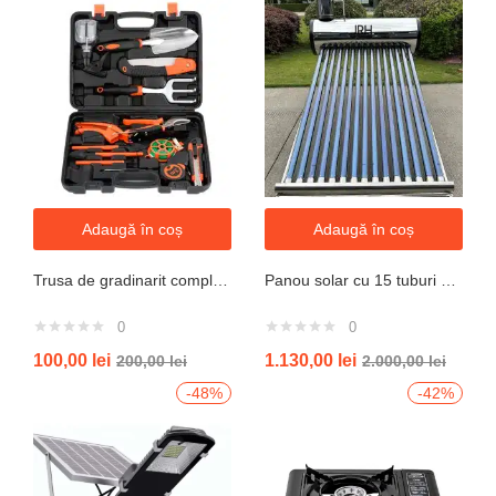
Adaugă în coș
Adaugă în coș
Trusa de gradinarit completa servieta, 14 piese
Panou solar cu 15 tuburi vidate pentru preparare apa calda menajera cu rezervor nepresurizat 150 litri jrh
0
0
100,00
lei
1.130,00
lei
200,00
lei
2.000,00
lei
-48%
-42%