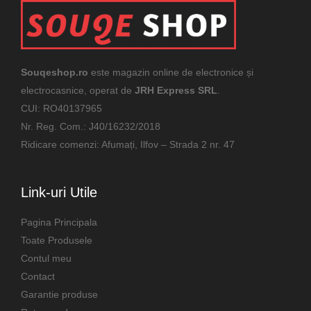
Souqeshop.ro
este magazin online de electronice și
electrocasnice, operat de
JRH Express SRL
.
CUI: RO40137965
Nr. Reg. Com.: J40/16232/2018
Ridicare comenzi: Afumați, Ilfov – Strada 2 nr. 47
Link-uri Utile
Pagina Principala
Toate Produsele
Contul meu
Contact
Garantie produse