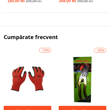
180,00
lei
349,00
lei
200,00
lei
400,00
lei
5.00
din 5
Cumpărate frecvent
-70%
-33%