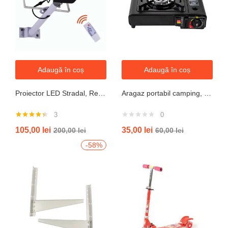
Adaugă în coș
Adaugă în coș
Proiector LED Stradal, Rezistent La Apa IP67, Cu Panou Solar, 100W, 220LED, Cu Telecomanda
Aragaz portabil camping, aprindere automata, negru
3
0
Evaluat la
105,00
lei
35,00
lei
200,00
lei
60,00
lei
4.33
din 5
-58%