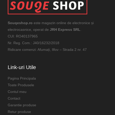
Souqeshop.ro
este magazin online de electronice și
electrocasnice, operat de
JRH Express SRL
.
CUI: RO40137965
Nr. Reg. Com.: J40/16232/2018
Ridicare comenzi: Afumați, Ilfov – Strada 2 nr. 47
Link-uri Utile
Pagina Principala
Toate Produsele
Contul meu
Contact
Garantie produse
Retur produse