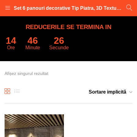
Set 6 panouri decorative Tip Piatra, 3D Textura Realista, 120 x 60 x 3 cm/panou
LOGARE
INREGISTRARE
REDUCERILE SE TERMINA IN
14
46
26
Introduceti numele de utilizator și parola pentru a va autentifica.
Ore
Minute
Secunde
Afișez singurul rezultat
Retine datele
Sortare implicită
Logare
Parola uitata?