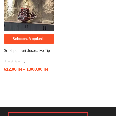
Selectează opțiunile
Set 6 panouri decorative Tip Piatra, 3D Textura Realista, 120 x 60 x 3 cm/panou
0
612,00
lei
–
1.000,00
lei