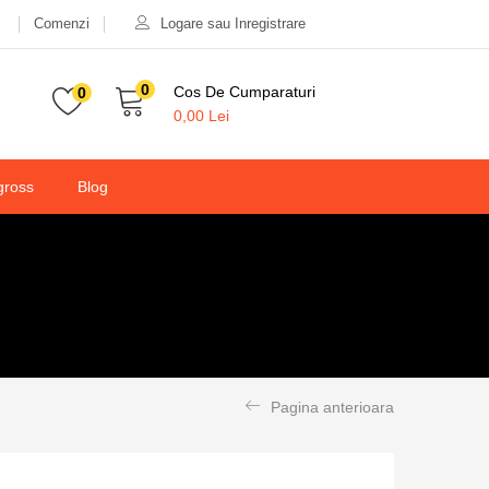
Comenzi
Logare sau Inregistrare
0
Cos De Cumparaturi
0
0,00
Lei
gross
Blog
Pagina anterioara