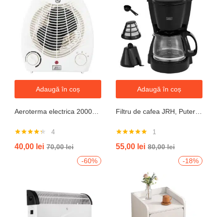
Adaugă în coș
Adaugă în coș
Aeroterma electrica 2000W cu termostat si ventilație aer rece, protectie la supraincalzire
Filtru de cafea JRH, Putere 550-650W, Capacitate 600ml, Functie mentinere la cald, Functie Anti-Picurare, Functioneaza cu cafea macinata
4
1
Evaluat la
Evaluat la
40,00
lei
55,00
lei
70,00
lei
80,00
lei
4.25
din 5
5.00
din 5
-60%
-18%