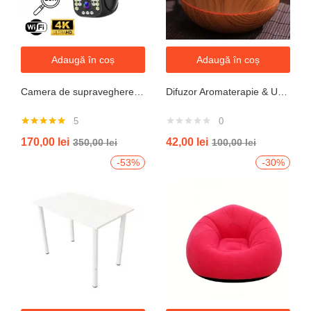
Adaugă în coș
Adaugă în coș
Camera de supraveghere WIFI 6K, 12MP, ZOOM 10X, 3 Camere, 1 Senzor, Control din aplicatie, Comunicare bidirectionala, Urmarire automata, Multi lens
Difuzor Aromaterapie & Umidificator Mini Vulcan 300ml cu Flacără LED – Design Compact, Silențios
5
0
Evaluat la
170,00
lei
42,00
lei
350,00
lei
100,00
lei
5.00
din 5
-53%
-30%