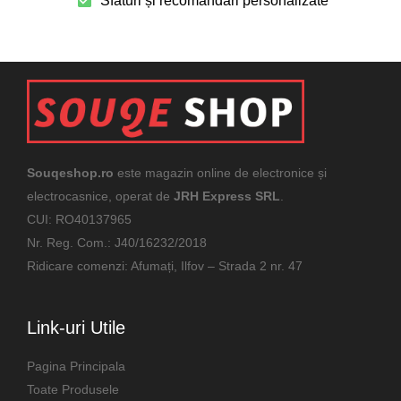
Sfaturi și recomandări personalizate
Souqeshop.ro
este magazin online de electronice și
electrocasnice, operat de
JRH Express SRL
.
CUI: RO40137965
Nr. Reg. Com.: J40/16232/2018
Ridicare comenzi: Afumați, Ilfov – Strada 2 nr. 47
Link-uri Utile
Pagina Principala
Toate Produsele