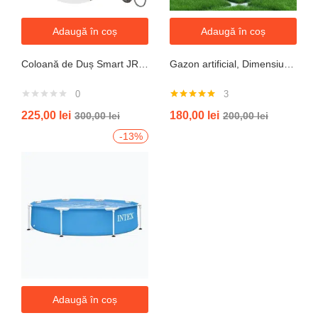
Adaugă în coș
Adaugă în coș
Coloană de Duș Smart JRH c90 – Display LED si banda led, Temperatură Digitală, 4 Moduri de Curgere
Gazon artificial, Dimensiune 2mx5m, Grosime 10mm
0
3
Evaluat la
225,00
lei
180,00
lei
300,00
lei
200,00
lei
5.00
din 5
-13%
Adaugă în coș