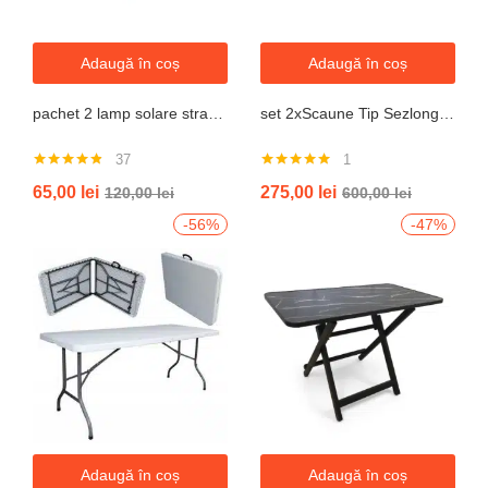
Adaugă în coș
Adaugă în coș
pachet 2 lamp solare stradale 2×160 de leduri, senzor de miscare
set 2xScaune Tip Sezlong Pliabil Gravitatie Zero Pentru Terasa, Gradina Sau Plaja , Tetiera, Suport Bauturi, Reglabil, Negru
37
1
Evaluat la
Evaluat la
65,00
lei
275,00
lei
120,00
lei
600,00
lei
4.76
din 5
5.00
din 5
-56%
-47%
Adaugă în coș
Adaugă în coș