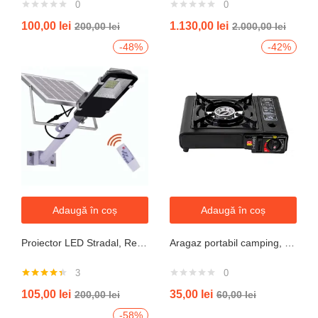
0
0
100,00
lei
1.130,00
lei
200,00
lei
2.000,00
lei
-48%
-42%
Adaugă în coș
Adaugă în coș
Proiector LED Stradal, Rezistent La Apa IP67, Cu Panou Solar, 100W, 220LED, Cu Telecomanda
Aragaz portabil camping, aprindere automata, negru
3
0
Evaluat la
105,00
lei
35,00
lei
200,00
lei
60,00
lei
4.33
din 5
-58%