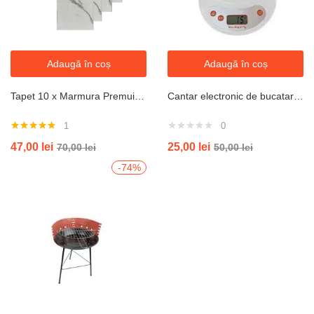
Adaugă în coș
Adaugă în coș
Tapet 10 x Marmura Premuim (imitatie) 2,5mm – xbm13- 30x60cm
Cantar electronic de bucatarie cu bol de plastic sonashi 5kg
1
0
Evaluat la
47,00
lei
25,00
lei
70,00
lei
50,00
lei
5.00
din 5
-74%