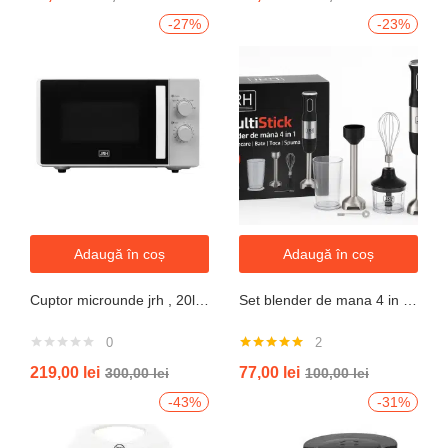
-27%
-23%
Adaugă în coș
Adaugă în coș
Cuptor microunde jrh , 20l, 700W, alb 5 trepte putere
Set blender de mana 4 in 1, 800W JRH multiStick Inox, Accesorii Incluse
0
2
Evaluat la
219,00
lei
77,00
lei
300,00
lei
100,00
lei
5.00
din 5
-43%
-31%