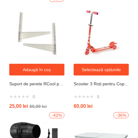
Adaugă în coș
Selectează opțiunile
Suport de perete RCool pentru aparate de climatizare split 120KG
Scooter 3 Roți pentru Copii – Design Pliabil din Oțel, Mecanism de Direcție Sigur, Potrivit pentru Vârsta 3+ Ani, Culoare Albastră
0
0
25,00
lei
60,00
lei
60,00
lei
-42%
-36%