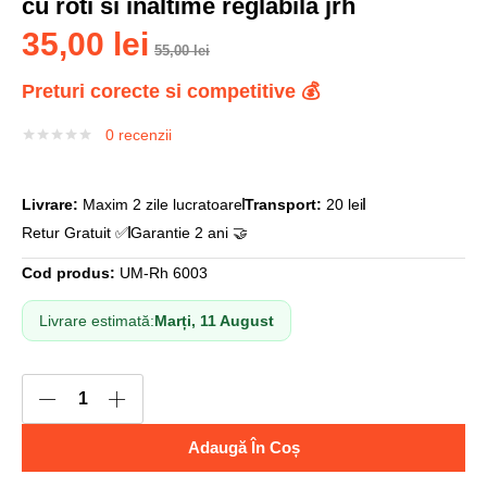
cu roti si inaltime reglabila jrh
35,00
lei
55,00
lei
Preturi corecte si competitive 💰
0
recenzii
Livrare:
Maxim 2 zile lucratoare
Transport:
20 lei
Retur Gratuit ✅
Garantie 2 ani 🤝
Cod produs:
UM-Rh 6003
Livrare estimată:
Marți, 11 August
Adaugă În Coș