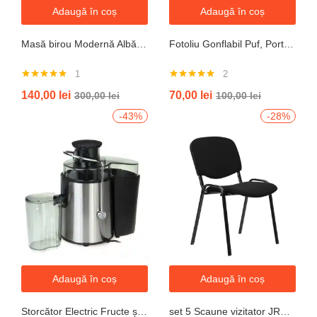
Adaugă în coș
Adaugă în coș
Masă birou Modernă Albă, 100x60x74 cm — Design Minimalist, Blat MDF și Picioare Metalice”
Fotoliu Gonflabil Puf, Portabil, Portocalie, verde, gri, albastru
1
2
Evaluat la
Evaluat la
140,00
lei
70,00
lei
300,00
lei
100,00
lei
5.00
din 5
5.00
din 5
-43%
-28%
Adaugă în coș
Adaugă în coș
Storcător Electric Fructe și Legume JRH, 800W, Recipient 500ml, Negru-Gri.
set 5 Scaune vizitator JRH, cadru oțel, tapițerie textilă, 200 kg