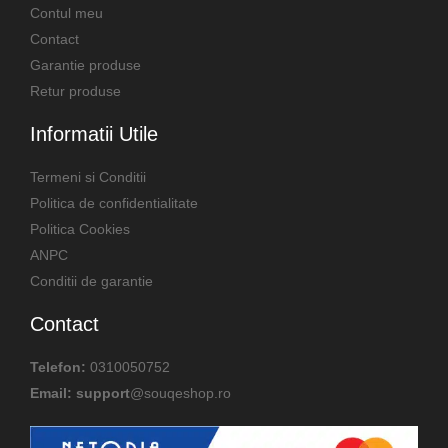
Contul meu
Contact
Garantie produse
Retur produse
Informatii Utile
Termeni si Conditii
Politica de confidentialitate
Politica Cookies
ANPC
Conditii de garantie
Contact
Telefon:
0310050752
Email: support
@souqeshop.ro