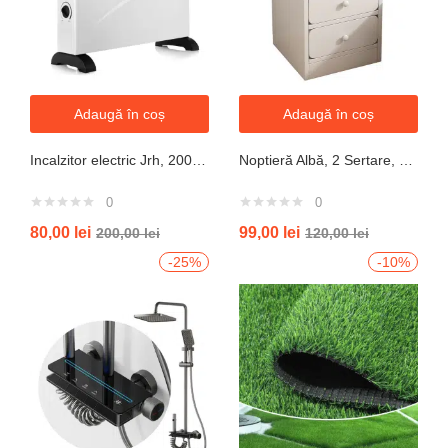
Adaugă în coș
Adaugă în coș
Incalzitor electric Jrh, 2000W, 3 trepte de putere, termostat, 340x140x570 mm, alb
Noptieră Albă, 2 Sertare, Design Modern cu Margini Protecție, 40x34x50 cm
0
0
80,00
lei
99,00
lei
200,00
lei
120,00
lei
-25%
-10%