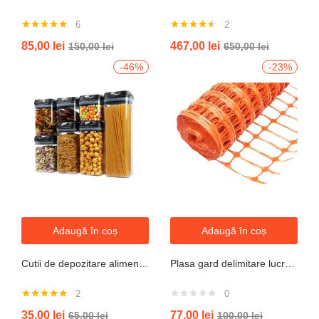
6
2
Evaluat la
Evaluat la
85,00
lei
467,00
lei
150,00
lei
650,00
lei
5.00
din 5
4.50
din 5
-46%
-23%
Adaugă în coș
Adaugă în coș
Cutii de depozitare alimente, Set din 7 Cutii pentru Condimente, Cereale, Cutii pentru Bucatarie, din Plastic PP, Cutii Alimentare, Diferite Dimensiuni, Transparente
Plasa gard delimitare lucrari 1mx50m cu ochi 70x40mm, 110g/m portocaliu
2
0
Evaluat la
35,00
lei
77,00
lei
65,00
lei
100,00
lei
5.00
din 5