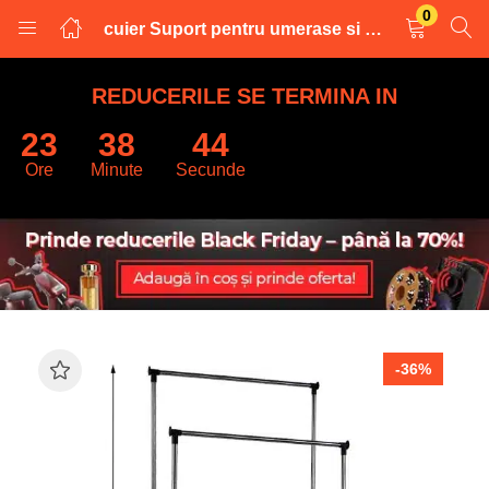
0
cuier Suport pentru umerase si haine, cu roti si inaltime reglabila jrh
LOGARE
INREGISTRARE
REDUCERILE SE TERMINA IN
23
38
43
Introduceti numele de utilizator și parola pentru a va autentifica.
Ore
Minute
Secunde
Retine datele
-36%
Logare
Parola uitata?