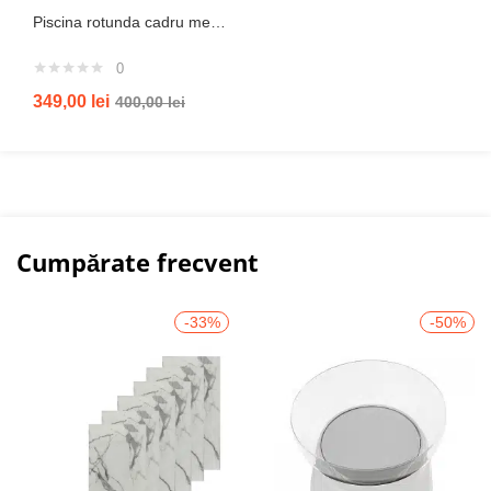
Piscina rotunda cadru metal intex, 244cm x 51 cm
0
349,00
lei
400,00
lei
Cumpărate frecvent
-33%
-50%