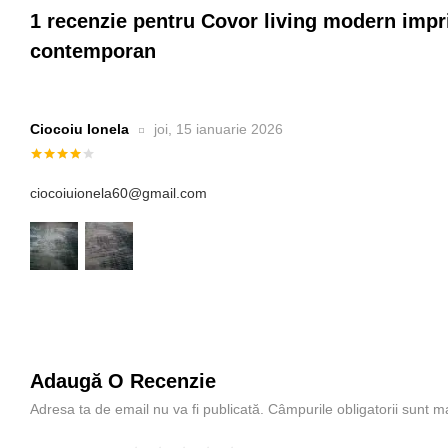
1 recenzie pentru
Covor living modern impri
contemporan
Ciocoiu Ionela
joi, 15 ianuarie 2026
Evaluat la
4
din 5
ciocoiuionela60@gmail.com
Adaugă O Recenzie
Adresa ta de email nu va fi publicată.
Câmpurile obligatorii sunt 