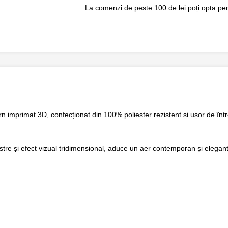
La comenzi de peste 100 de lei poți opta pent
rn imprimat 3D
, confecționat din
100% poliester
rezistent și ușor de într
stre
și efect vizual tridimensional, aduce un aer contemporan și elegant 