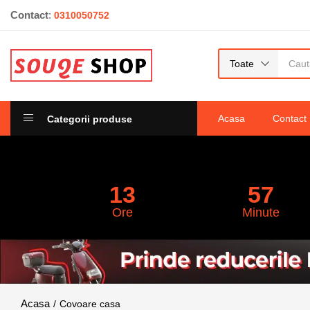
unei
singure
Contact
:
0310050752
evaluări
Toate
Acasa
Contact
Categorii produse
13
57
Ore
Minute
Covoare casa