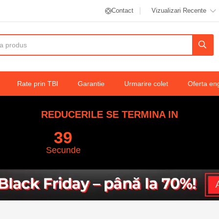
Contact
Vizualizari Recente
Rate prin TBI
Garantie
Urmarire colet
Oferta en
REDUCERILE SE TERMINA IN
38
Secunde