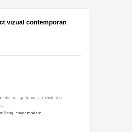
ect vizual contemporan
abstract gri-turcoaz, rezistent și
ou.
r living
,
covor modern