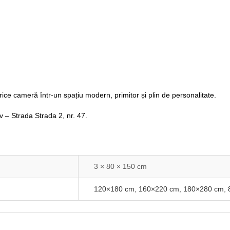
rice cameră într-un spațiu modern, primitor și plin de personalitate.
ov – Strada Strada 2, nr. 47
.
3 × 80 × 150 cm
120×180 cm
,
160×220 cm
,
180×280 cm
,