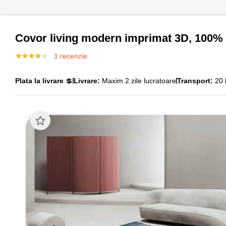
Covor living modern imprimat 3D, 100% p
1
recenzie
Evaluat la
4.00
din
5 pe baza
Plata la livrare
💲
Livrare:
Maxim 2 zile lucratoare
Transport:
20 l
unei
singure
evaluări