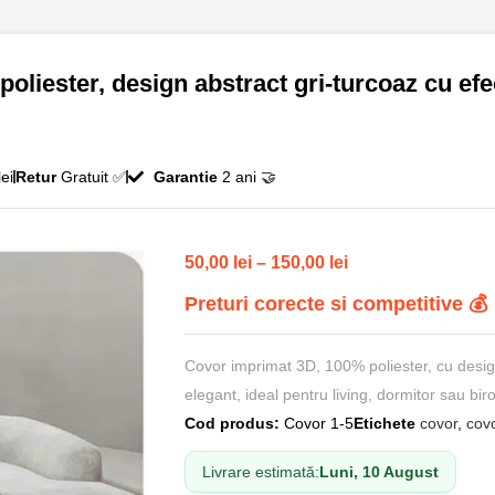
oliester, design abstract gri-turcoaz cu ef
ei
Retur
Gratuit ✅
Garantie
2 ani 🤝
50,00
lei
–
150,00
lei
Preturi corecte si competitive 💰
Covor imprimat 3D, 100% poliester, cu design 
elegant, ideal pentru living, dormitor sau bir
Cod produs:
Covor 1-5
Etichete
covor
,
covo
Livrare estimată:
Luni, 10 August