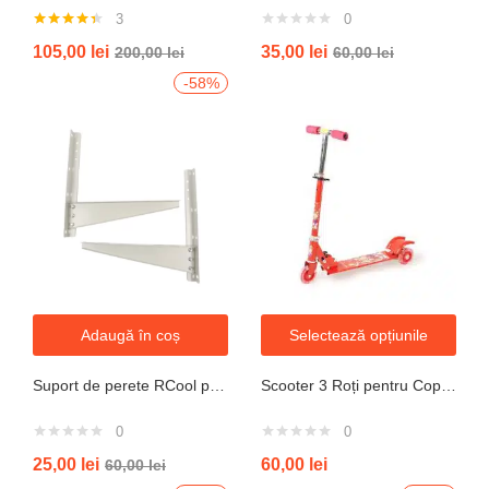
3
0
Evaluat la
105,00
lei
35,00
lei
200,00
lei
60,00
lei
4.33
din 5
-58%
Adaugă în coș
Selectează opțiunile
Suport de perete RCool pentru aparate de climatizare split 120KG
Scooter 3 Roți pentru Copii – Design Pliabil din Oțel, Mecanism de Direcție Sigur, Potrivit pentru Vârsta 3+ Ani, Culoare Albastră
0
0
25,00
lei
60,00
lei
60,00
lei