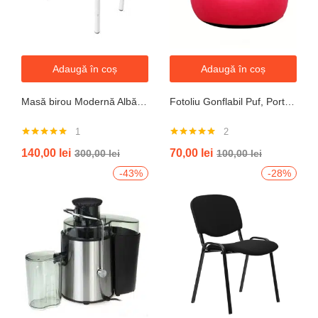
Adaugă în coș
Adaugă în coș
Masă birou Modernă Albă, 100x60x74 cm — Design Minimalist, Blat MDF și Picioare Metalice”
Fotoliu Gonflabil Puf, Portabil, Portocalie, verde, gri, albastru
1
2
Evaluat la
Evaluat la
140,00
lei
70,00
lei
300,00
lei
100,00
lei
5.00
din 5
5.00
din 5
-43%
-28%