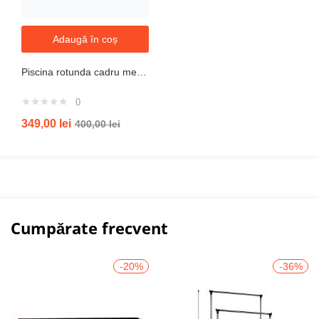
Adaugă în coș
Piscina rotunda cadru metal intex, 244cm x 51 cm
0
349,00
lei
400,00
lei
Cumpărate frecvent
-20%
-36%