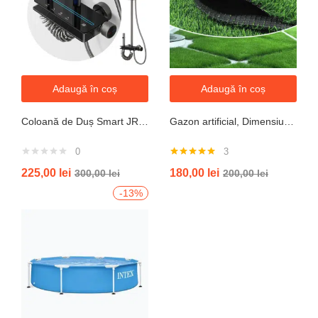
Adaugă în coș
Adaugă în coș
Coloană de Duș Smart JRH c90 – Display LED si banda led, Temperatură Digitală, 4 Moduri de Curgere
Gazon artificial, Dimensiune 2mx5m, Grosime 10mm
0
3
Evaluat la
225,00
lei
180,00
lei
300,00
lei
200,00
lei
5.00
din 5
-13%