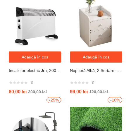
Adaugă în coș
Adaugă în coș
Incalzitor electric Jrh, 2000W, 3 trepte de putere, termostat, 340x140x570 mm, alb
Noptieră Albă, 2 Sertare, Design Modern cu Margini Protecție, 40x34x50 cm
0
0
80,00
lei
99,00
lei
200,00
lei
120,00
lei
-25%
-10%