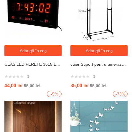
Adaugă în coș
Adaugă în coș
CEAS LED PERETE 3615 LUMINA ROSIE 36X15 CM
cuier Suport pentru umerase si haine, cu roti si inaltime reglabila
0
0
44,00
lei
35,00
lei
55,00
lei
55,00
lei
-5%
-73%