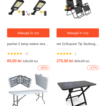
Adaugă în coș
Adaugă în coș
pachet 2 lamp solare stradale 2×160 de leduri, senzor de miscare
set 2xScaune Tip Sezlong Pliabil Gravitatie Zero Pentru Terasa, Gradina Sau Plaja , Tetiera, Suport Bauturi, Reglabil, Negru
37
1
Evaluat la
Evaluat la
65,00
lei
275,00
lei
120,00
lei
600,00
lei
4.76
din 5
5.00
din 5
-56%
-47%