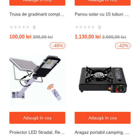
Trusa de gradinarit completa servieta, 14 piese
Panou solar cu 15 tuburi vidate pentru preparare apa calda menajera cu rezervor nepresurizat 150 litri jrh
0
0
100,00
lei
1.130,00
lei
200,00
lei
2.000,00
lei
-48%
-42%
Adaugă în coș
Adaugă în coș
Proiector LED Stradal, Rezistent La Apa IP67, Cu Panou Solar, 100W, 220LED, Cu Telecomanda
Aragaz portabil camping, aprindere automata, negru