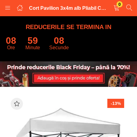
0
Cort Pavilion 3x4m alb Pliabil Cadru Metal pentru Curte, Gradina, Evenimente
LOGARE
INREGISTRARE
REDUCERILE SE TERMINA IN
08
59
07
Introduceti numele de utilizator și parola pentru a va autentifica.
Ore
Minute
Secunde
Retine datele
-13%
Logare
Parola uitata?