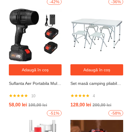
-42%
-36%
Adaugă în coș
Adaugă în coș
Suflanta Aer Portabila Multifunctionala pentru uscare masina, zapada, apa, calculator, gratar, frunze si praf, 2 acumulatori inclusi 48V
Set masă camping pliabilă cu 4 scaune jrh aluminiu ușor, reglabil pe înălțime, portabil pentru picnic, grătar, excursii, pescuit 120×60 cm
10
4
Evaluat la
Evaluat la
58,00
lei
128,00
lei
100,00
lei
200,00
lei
4.90
din 5
5.00
din 5
-51%
-58%