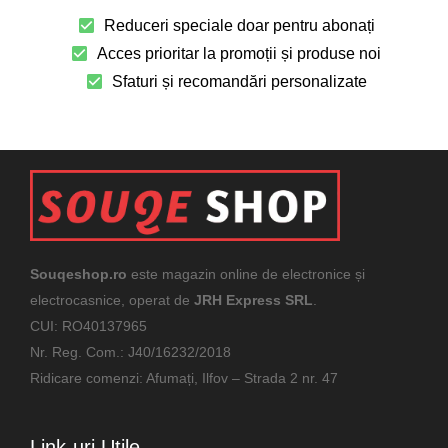
Reduceri speciale doar pentru abonați
Acces prioritar la promoții și produse noi
Sfaturi și recomandări personalizate
Souqeshop.ro
este magazin online de electronice și
electrocasnice, operat de
JRH Express SRL
.
CUI: RO40137965
Nr. Reg. Com.: J40/16232/2018
Ridicare comenzi: Afumați, Ilfov – Strada 2 nr. 47
Link-uri Utile