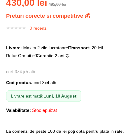
430,00
lei
495,00
lei
Preturi corecte si competitive 💰
0
recenzii
Livrare:
Maxim 2 zile lucratoare
Transport:
20 lei
Retur Gratuit ✅
Garantie 2 ani 🤝
cort 3×4 jrh alb
Cod produs:
cort 3x4 alb
Livrare estimată:
Luni, 10 August
Valabilitate:
Stoc epuizat
La comenzi de peste 100 de lei poți opta pentru plata in rate.