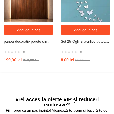
Adaugă în coș
Adaugă în coș
panou decorativ perete din mdf riflat 3D modern
Set 25 Oglinzi acrilice autoadezive fluturi, pentru decorarea peretilor, 15 buc x 4 cm si 10 buc x 3 cm, Argintiu –
0
0
199,00
lei
8,00
lei
210,00
lei
30,00
lei
Vrei acces la oferte VIP și reduceri
exclusive?
Fii mereu cu un pas înainte! Abonează-te acum și bucură-te de: