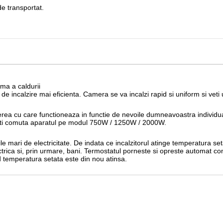
de transportat.
rma a caldurii
de incalzire mai eficienta. Camera se va incalzi rapid si uniform si veti u
erea cu care functioneaza in functie de nevoile dumneavoastra individua
teti comuta aparatul pe modul 750W / 1250W / 2000W.
le mari de electricitate. De indata ce incalzitorul atinge temperatura se
rica si, prin urmare, bani. Termostatul porneste si opreste automat con
 temperatura setata este din nou atinsa.