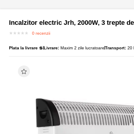
Incalzitor electric Jrh, 2000W, 3 trepte 
0
recenzii
Plata la livrare
💲
Livrare:
Maxim 2 zile lucratoare
Transport:
20 l