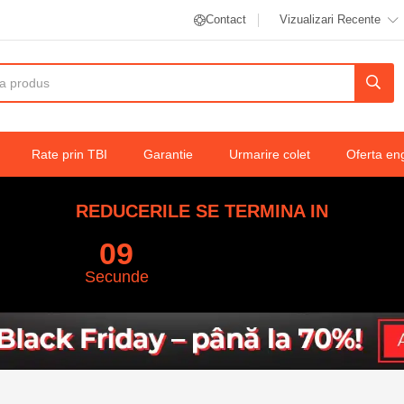
Contact
Vizualizari Recente
Rate prin TBI
Garantie
Urmarire colet
Oferta en
REDUCERILE SE TERMINA IN
08
Secunde