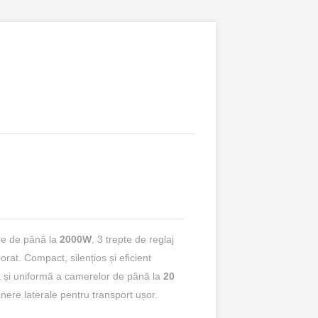
ere de până la
2000W
, 3 trepte de reglaj
at. Compact, silențios și eficient
dă și uniformă a camerelor de până la
20
ânere laterale pentru transport ușor.