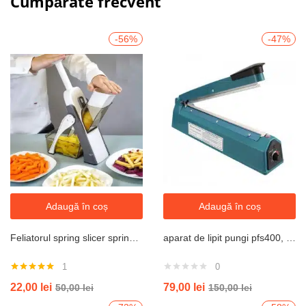
Cumpărate frecvent
-56%
-47%
Adaugă în coș
Adaugă în coș
Feliatorul spring slicer spring slicer pentru legume si fructe
aparat de lipit pungi pfs400, putere , 400 mm
1
0
Evaluat la
22,00
lei
79,00
lei
50,00
lei
150,00
lei
5.00
din 5