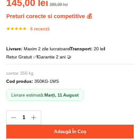
145,00
lei
280,00
lei
Preturi corecte si competitive 💰
6
recenzii
Evaluat la
6
5.00
din 5
pe baza a
evaluări de
Livrare:
Maxim 2 zile lucratoare
Transport:
20 lei
la clienți
Retur Gratuit ✅
Garantie 2 ani 🤝
cantar 350 kg
Cod produs:
350KG-1MS
Livrare estimată:
Marți, 11 August
Adaugă În Coș