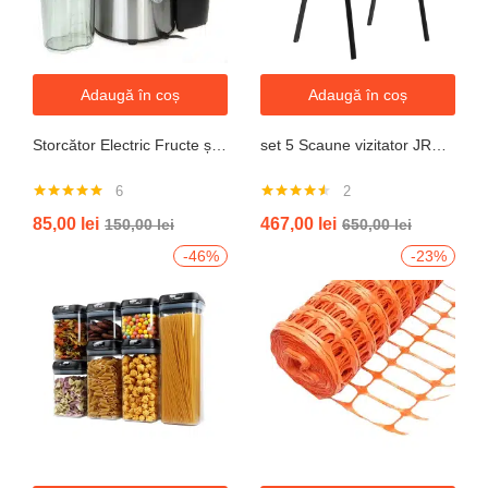
Adaugă în coș
Adaugă în coș
Storcător Electric Fructe și Legume JRH, 800W, Recipient 500ml, Negru-Gri.
set 5 Scaune vizitator JRH, cadru oțel, tapițerie textilă, 200 kg
6
2
Evaluat la
Evaluat la
85,00
lei
467,00
lei
150,00
lei
650,00
lei
5.00
din 5
4.50
din 5
-46%
-23%