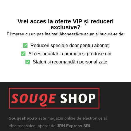
Vrei acces la oferte VIP și reduceri
exclusive?
Fii mereu cu un pas înainte! Abonează-te acum și bucură-te de:
Reduceri speciale doar pentru abonați
Acces prioritar la promoții și produse noi
Sfaturi și recomandări personalizate
Souqeshop.ro
este magazin online de electronice și
electrocasnice, operat de
JRH Express SRL
.