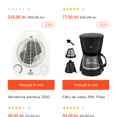
0
2
Evaluat la
219,00
lei
77,00
lei
300,00
lei
100,00
lei
5.00
din 5
-43%
-31%
Adaugă în coș
Adaugă în coș
Aeroterma electrica 2000W cu termostat si ventilație aer rece, protectie la supraincalzire
Filtru de cafea JRH, Putere 550-650W, Capacitate 600ml, Functie mentinere la cald, Functie Anti-Picurare, Functioneaza cu cafea macinata
4
1
Evaluat la
Evaluat la
40,00
lei
55,00
lei
70,00
lei
80,00
lei
4.25
din 5
5.00
din 5