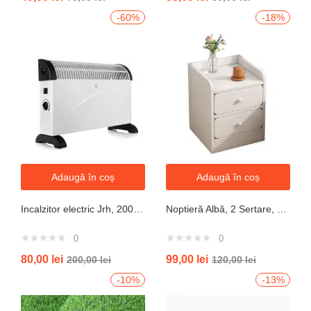
-60%
-18%
Adaugă în coș
Adaugă în coș
Incalzitor electric Jrh, 2000W, 3 trepte de putere, termostat, 340x140x570 mm, alb
Noptieră Albă, 2 Sertare, Design Modern cu Margini Protecție, 40x34x50 cm
0
0
80,00
lei
99,00
lei
200,00
lei
120,00
lei
-10%
-13%