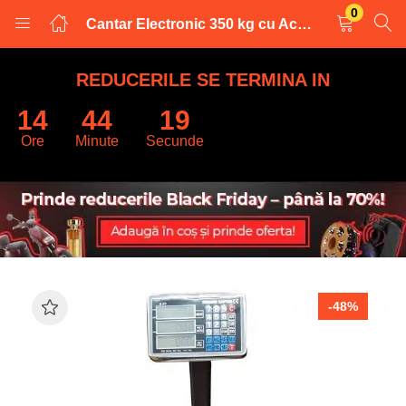
0
Cantar Electronic 350 kg cu Acumulator si Platan Metalic , brat rabatabil
LOGARE
INREGISTRARE
REDUCERILE SE TERMINA IN
14
44
18
Introduceti numele de utilizator și parola pentru a va autentifica.
Ore
Minute
Secunde
Retine datele
-48%
Logare
Parola uitata?