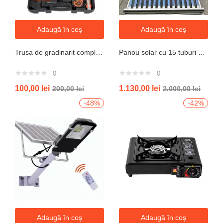
Adaugă în coș
Adaugă în coș
Trusa de gradinarit completa servieta, 14 piese
Panou solar cu 15 tuburi vidate pentru preparare apa calda menajera cu rezervor nepresurizat 150 litri jrh
0
0
100,00
lei
1.130,00
lei
200,00
lei
2.000,00
lei
-48%
-42%
Adaugă în coș
Adaugă în coș