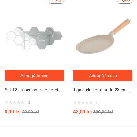
-73%
-58%
Adaugă în coș
Adaugă în coș
Set 12 autocolante de perete tip oglinda design Hexagon 126x110x63 mm, Argintiu
Tigaie clatite rotunda 28cm pentur crep
0
0
8,00
lei
42,00
lei
30,00
lei
100,00
lei