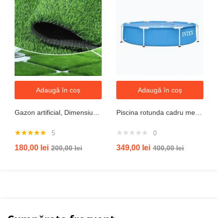
Adaugă în coș
Adaugă în coș
Gazon artificial, Dimensiune 2mx5m, Grosime 10mm
Piscina rotunda cadru metal intex, 244cm x 51 cm
5
0
Evaluat la
180,00
lei
349,00
lei
200,00
lei
400,00
lei
5.00
din 5