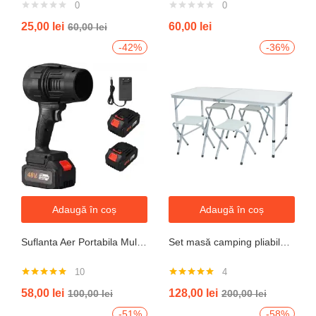
0
0
25,00
lei
60,00
lei
60,00
lei
-42%
-36%
Adaugă în coș
Adaugă în coș
Suflanta Aer Portabila Multifunctionala pentru uscare masina, zapada, apa, calculator, gratar, frunze si praf, 2 acumulatori inclusi 48V
Set masă camping pliabilă cu 4 scaune jrh aluminiu ușor, reglabil pe înălțime, portabil pentru picnic, grătar, excursii, pescuit 120×60 cm
10
4
Evaluat la
Evaluat la
58,00
lei
128,00
lei
100,00
lei
200,00
lei
4.90
din 5
5.00
din 5
-51%
-58%