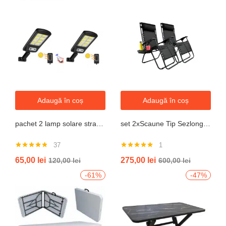
Adaugă în coș
Adaugă în coș
pachet 2 lamp solare stradale 2×160 de leduri, senzor de miscare
set 2xScaune Tip Sezlong Pliabil Gravitatie Zero Pentru Terasa, Gradina Sau Plaja , Tetiera, Suport Bauturi, Reglabil, Negru
37
1
Evaluat la
Evaluat la
65,00
lei
275,00
lei
120,00
lei
600,00
lei
4.76
din 5
5.00
din 5
-61%
-47%