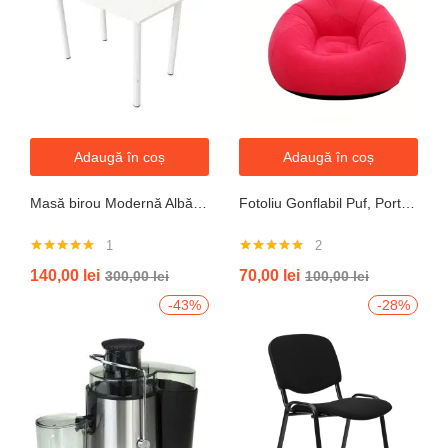
Adaugă în coș
Adaugă în coș
Masă birou Modernă Albă, 100x60x74 cm — Design Minimalist, Blat MDF și Picioare Metalice”
Fotoliu Gonflabil Puf, Portabil, Portocalie, verde, gri, albastru
1
2
Evaluat la
Evaluat la
140,00
lei
70,00
lei
300,00
lei
100,00
lei
5.00
din 5
5.00
din 5
-43%
-28%